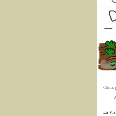
Clima: 
3
La Vía