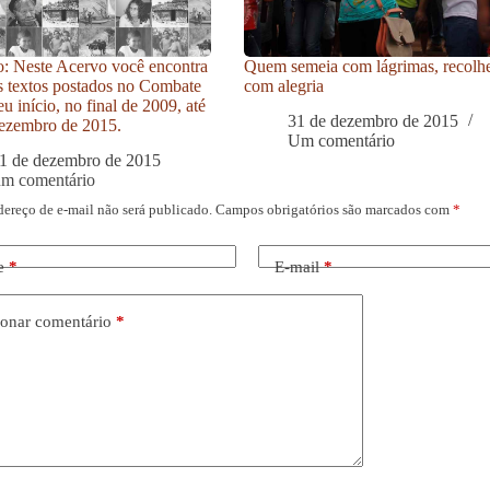
: Neste Acervo você encontra
Quem semeia com lágrimas, recolh
s textos postados no Combate
com alegria
u início, no final de 2009, até
31 de dezembro de 2015
ezembro de 2015.
Um comentário
1 de dezembro de 2015
um comentário
dereço de e-mail não será publicado.
Campos obrigatórios são marcados com
*
e
*
E-mail
*
onar comentário
*