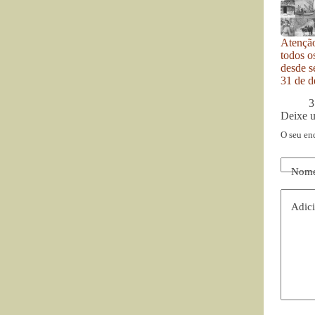
Atenção
todos o
desde se
31 de d
3
Deixe 
O seu en
Nom
Adici