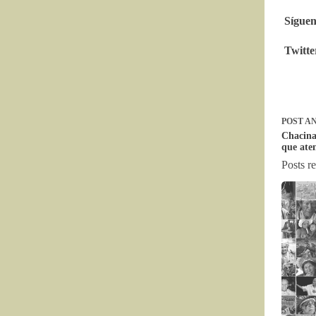
Síguen
Twitte
POST
AN
Chacina
que ate
Posts r