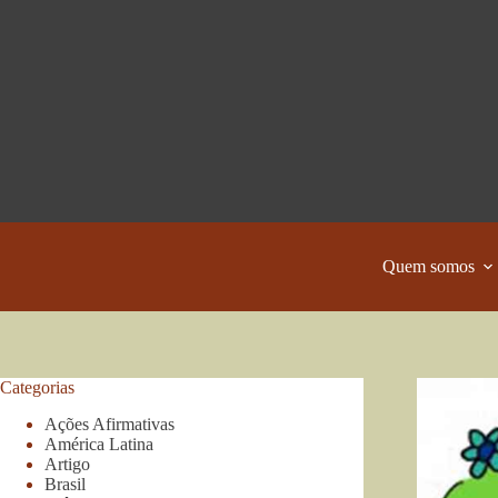
Pular
para
o
conteúdo
Quem somos
Categorias
Ações Afirmativas
América Latina
Artigo
Brasil