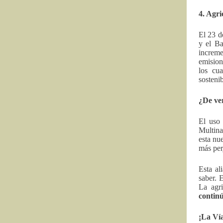
4. Agri
El 23 d
y el Ba
increme
emision
los cua
sostenib
¿De ve
El uso 
Multina
esta nu
más per
Esta al
saber. 
La agri
continú
¡La Vía