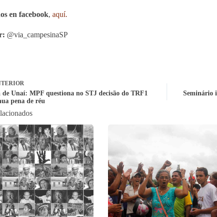
os en facebook
,
aquí.
r:
@via_campesinaSP
TERIOR
 de Unaí: MPF questiona no STJ decisão do TRF1
Seminário i
nua pena de réu
elacionados