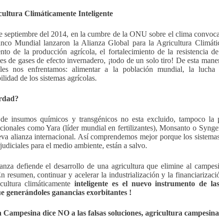
cultura Climáticamente Inteligente
e septiembre del 2014, en la cumbre de la ONU sobre el clima conv
nco Mundial lanzaron la Alianza Global para la Agricultura Climátic
nto de la producción agrícola, el fortalecimiento de la resistencia de
es de gases de efecto invernadero, ¡todo de un solo tiro! De esta maner
les nos enfrentamos: alimentar a la población mundial, la lucha 
ilidad de los sistemas agrícolas.
rdad?
de insumos químicos y transgénicos no esta excluido, tampoco la p
cionales como Yara (líder mundial en fertilizantes), Monsanto o Syngen
eva alianza internacional. Así comprendemos mejor porque los sistemas a
judiciales para el medio ambiente, están a salvo.
ianza defiende el desarrollo de una agricultura que elimine al campesi
En resumen, continuar y acelerar la industrialización y la financiarizaci
cultura climáticamente
inteligente es el nuevo instrumento de la
e generándoles ganancias exorbitantes !
 Campesina dice NO a las falsas soluciones, agricultura campesina 