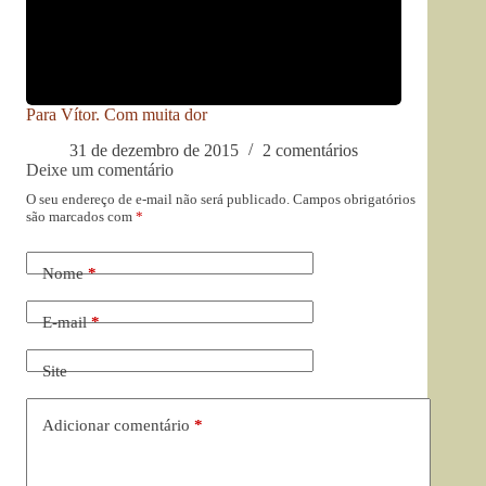
Para Vítor. Com muita dor
31 de dezembro de 2015
2 comentários
Deixe um comentário
O seu endereço de e-mail não será publicado.
Campos obrigatórios
são marcados com
*
Nome
*
E-mail
*
Site
Adicionar comentário
*