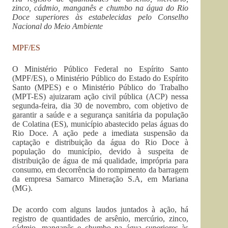
zinco, cádmio, manganês e chumbo na água do Rio
Doce superiores às estabelecidas pelo Conselho
Nacional do Meio Ambiente
MPF/ES
O Ministério Público Federal no Espírito Santo
(MPF/ES), o Ministério Público do Estado do Espírito
Santo (MPES) e o Ministério Público do Trabalho
(MPT-ES) ajuizaram ação civil pública (ACP) nessa
segunda-feira, dia 30 de novembro, com objetivo de
garantir a saúde e a segurança sanitária da população
de Colatina (ES), município abastecido pelas águas do
Rio Doce. A ação pede a imediata suspensão da
captação e distribuição da água do Rio Doce à
população do município, devido à suspeita de
distribuição de água de má qualidade, imprópria para
consumo, em decorrência do rompimento da barragem
da empresa Samarco Mineração S.A, em Mariana
(MG).
De acordo com alguns laudos juntados à ação, há
registro de quantidades de arsênio, mercúrio, zinco,
cádmio, manganês e chumbo na água superiores às