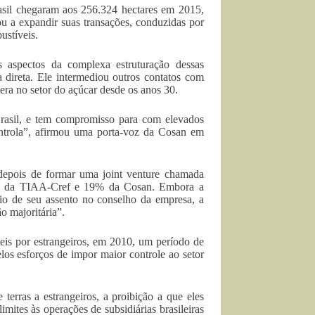
asil chegaram aos 256.324 hectares em 2015,
a expandir suas transações, conduzidas por
ustíveis.
 aspectos da complexa estruturação dessas
a direta. Ele intermediou outros contatos com
era no setor do açúcar desde os anos 30.
Brasil, e tem compromisso para com elevados
ontrola”, afirmou uma porta-voz da Cosan em
depois de formar uma joint venture chamada
ria da TIAA-Cref e 19% da Cosan. Embora a
eio de seu assento no conselho da empresa, a
o majoritária”.
veis por estrangeiros, em 2010, um período de
los esforços de impor maior controle ao setor
terras a estrangeiros, a proibição a que eles
mites às operações de subsidiárias brasileiras