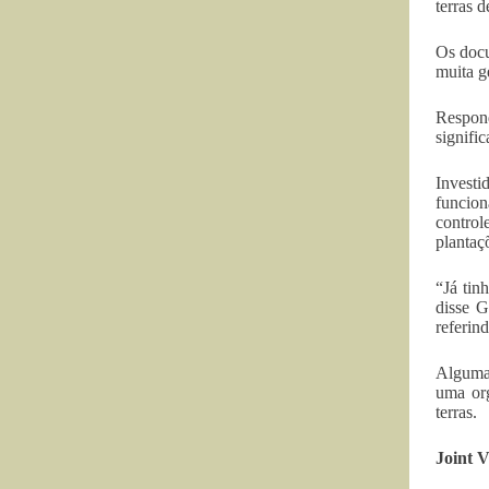
terras d
Os docu
muita g
Respond
signifi
Investi
funcion
control
plantaç
“Já tin
disse G
referin
Algumas
uma org
terras.
Joint 