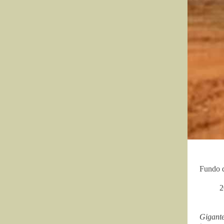
Fundo d
2
Gigante