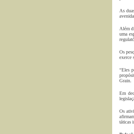
As duas
avenida
Além di
uma esp
regulató
Os pesq
exerce s
“Eles p
propósi
Grain.
Em decl
legisla
Os ativ
afirmam
táticas