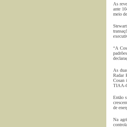
As reve
ante 10
meio de
Stewar
transaç
executi
“A Cosa
padrões
declara
As duas
Radar 
Cosan i
TIAA-Cr
Então s
crescen
de ener
Na agri
control