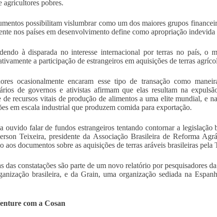
e agricultores pobres.
mentos possibilitam vislumbrar como um dos maiores grupos financeir
ente nos países em desenvolvimento define como apropriação indevida d
endo à disparada no interesse internacional por terras no país, o mi
cativamente a participação de estrangeiros em aquisições de terras agríco
dores ocasionalmente encaram esse tipo de transação como maneira 
ários de governos e ativistas afirmam que elas resultam na expulsão
e de recursos vitais de produção de alimentos a uma elite mundial, e na
ões em escala industrial que produzem comida para exportação.
ha ouvido falar de fundos estrangeiros tentando contornar a legislação 
erson Teixeira, presidente da Associação Brasileira de Reforma Agrári
do aos documentos sobre as aquisições de terras aráveis brasileiras pel
 das constatações são parte de um novo relatório por pesquisadores da
anização brasileira, e da Grain, uma organização sediada na Espan
Venture com a Cosan