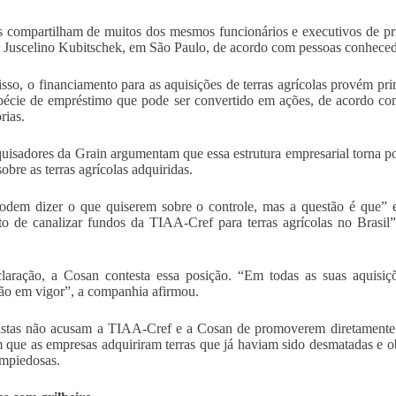
 compartilham de muitos dos mesmos funcionários e executivos de pri
 Juscelino Kubitschek, em São Paulo, de acordo com pessoas conheced
sso, o financiamento para as aquisições de terras agrícolas provém p
écie de empréstimo que pode ser convertido em ações, de acordo co
rias.
uisadores da Grain argumentam que essa estrutura empresarial torna po
obre as terras agrícolas adquiridas.
odem dizer o que quiserem sobre o controle, mas a questão é que” e
to de canalizar fundos da TIAA-Cref para terras agrícolas no Brasil
aração, a Cosan contesta essa posição. “Em todas as suas aquisiçõ
ção em vigor”, a companhia afirmou.
istas não acusam a TIAA-Cref e a Cosan de promoverem diretamente 
 que as empresas adquiriram terras que já haviam sido desmatadas e o
 impiedosas.