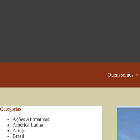
Pular
para
o
conteúdo
Quem somos
Categorias
Ações Afirmativas
América Latina
Artigo
Brasil