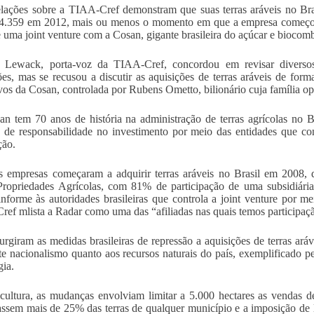
lações sobre a TIAA-Cref demonstram que suas terras aráveis no Br
4.359 em 2012, mais ou menos o momento em que a empresa começou 
 uma joint venture com a Cosan, gigante brasileira do açúcar e biocomb
t Lewack, porta-voz da TIAA-Cref, concordou em revisar diversos
ões, mas se recusou a discutir as aquisições de terras aráveis de form
vos da Cosan, controlada por Rubens Ometto, bilionário cuja família op
n tem 70 anos de história na administração de terras agrícolas no 
 de responsabilidade no investimento por meio das entidades que c
ção.
 empresas começaram a adquirir terras aráveis no Brasil em 2008, 
Propriedades Agrícolas, com 81% de participação de uma subsidiá
nforme às autoridades brasileiras que controla a joint venture por m
ef mlista a Radar como uma das “afiliadas nas quais temos participaçã
urgiram as medidas brasileiras de repressão a aquisições de terras ará
te nacionalismo quanto aos recursos naturais do país, exemplificado pe
gia.
cultura, as mudanças envolviam limitar a 5.000 hectares as vendas de 
assem mais de 25% das terras de qualquer município e a imposição de li