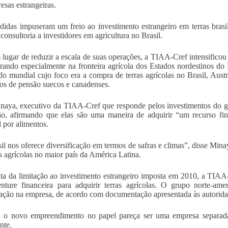
esas estrangeiras.
idas impuseram um freio ao investimento estrangeiro em terras brasi
 consultoria a investidores em agricultura no Brasil.
lugar de reduzir a escala de suas operações, a TIAA-Cref intensificou as
rando especialmente na fronteira agrícola dos Estados nordestinos d
o mundial cujo foco era a compra de terras agrícolas no Brasil, Austr
os de pensão suecos e canadenses.
naya, executivo da TIAA-Cref que responde pelos investimentos do gru
ção, afirmando que elas são uma maneira de adquirir “um recurso 
 por alimentos.
il nos oferece diversificação em termos de safras e climas”, disse Min
as agrícolas no maior país da América Latina.
ta da limitação ao investimento estrangeiro imposta em 2010, a TIAA-
venture financeira para adquirir terras agrícolas. O grupo norte
pação na empresa, de acordo com documentação apresentada às autoridade
o novo empreendimento no papel pareça ser uma empresa separada, na
nte.