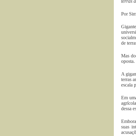
terras 
Por Si
Gigant
univers
socialm
de terra
Mas doc
oposta.
A gigan
terras 
escala 
Em uma 
agrícol
dessa e
Embora 
suas in
acusaçõ