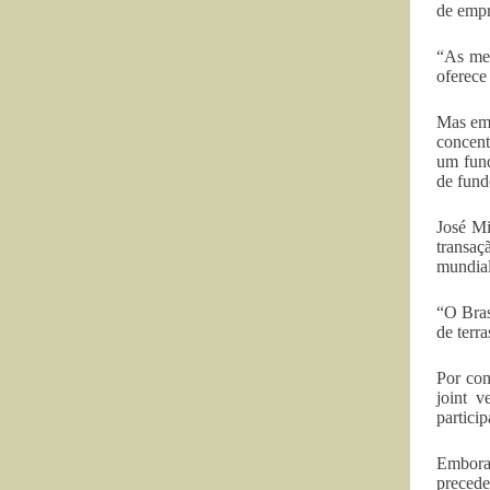
de empr
“As med
oferece
Mas em 
concent
um fund
de fund
José Mi
transa
mundial
“O Bras
de terr
Por con
joint 
partici
Embora 
precede