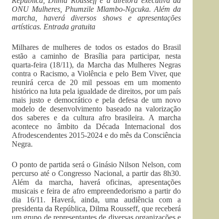
República, Dilma Rousseff e a diretora executiva da
ONU Mulheres, Phumzile Mlambo-Ngcuka.
Além da
marcha, haverá diversos shows e apresentações
artísticas.
Entrada gratuita
Milhares de mulheres de todos os estados do Brasil
estão a caminho de Brasília para participar, nesta
quarta-feira (18/11), da Marcha das Mulheres Negras
contra o Racismo, a Violência e pelo Bem Viver, que
reunirá cerca de 20 mil pessoas em um momento
histórico na luta pela igualdade de direitos, por um país
mais justo e democrático e pela defesa de um novo
modelo de desenvolvimento baseado na valorização
dos saberes e da cultura afro brasileira. A marcha
acontece no âmbito da Década Internacional dos
Afrodescendentes 2015-2024 e do mês da Consciência
Negra.
O ponto de partida será o Ginásio Nilson Nelson, com
percurso até o Congresso Nacional, a partir das 8h30.
Além da marcha, haverá oficinas, apresentações
musicais e feira de afro empreendedorismo a partir do
dia 16/11. Haverá, ainda, uma audiência com a
presidenta da República, Dilma Rousseff, que receberá
um grupo de representantes de diversas organizações e