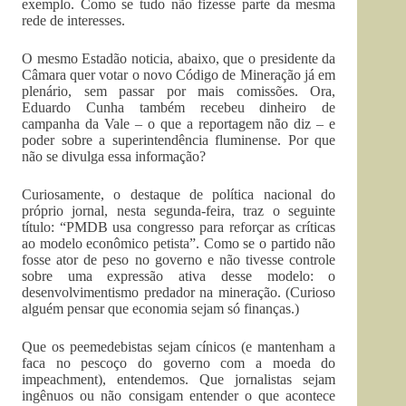
exemplo. Como se tudo não fizesse parte da mesma
rede de interesses.
O mesmo Estadão noticia, abaixo, que o presidente da
Câmara quer votar o novo Código de Mineração já em
plenário, sem passar por mais comissões. Ora,
Eduardo Cunha também recebeu dinheiro de
campanha da Vale – o que a reportagem não diz – e
poder sobre a superintendência fluminense. Por que
não se divulga essa informação?
Curiosamente, o destaque de política nacional do
próprio jornal, nesta segunda-feira, traz o seguinte
título: “PMDB usa congresso para reforçar as críticas
ao modelo econômico petista”. Como se o partido não
fosse ator de peso no governo e não tivesse controle
sobre uma expressão ativa desse modelo: o
desenvolvimentismo predador na mineração. (Curioso
alguém pensar que economia sejam só finanças.)
Que os peemedebistas sejam cínicos (e mantenham a
faca no pescoço do governo com a moeda do
impeachment), entendemos. Que jornalistas sejam
ingênuos ou não consigam entender o que acontece