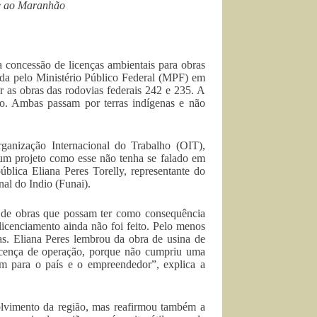
 e ao Maranhão
 concessão de licenças ambientais para obras
ada pelo Ministério Público Federal (MPF) em
 as obras das rodovias federais 242 e 235. A
. Ambas passam por terras indígenas e não
nização Internacional do Trabalho (OIT),
um projeto como esse não tenha se falado em
blica Eliana Peres Torelly, representante do
al do Indio (Funai).
s de obras que possam ter como consequência
licenciamento ainda não foi feito. Pelo menos
das. Eliana Peres lembrou da obra de usina de
licença de operação, porque não cumpriu uma
nem para o país e o empreendedor”, explica a
olvimento da região, mas reafirmou também a