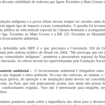
discutiu viabilidade de rodovias que ligam Tocantins a Mato Grosso
lações indígenas e o povos tribais devem sempre ser ouvidos antes da
zem algum tipo de impacto a essas comunidades. A questão foi levant
ia pública da subcomissão especial da Câmara destinada a acompanhar
 liga Tocantins ao Mato Grosso e a BR 235 Tocantins ao Maranhão
 licenciamento ambiental.
o defendido pelo MPF é o que preconiza a Convenção 169 da Orga
rada pelo sistema jurídico do Brasil em 2004. “Me preocupa que em 
das comunidades indígenas”, ponderou a procuradora regional da Repú
discussão. As oitivas devem ser supervisionadas pela Fundação Nacion
iamento ambiental –
O licenciamento ambiental é obrigatório ante
de que degrade o meio ambiente. No caso das rodovias, no entanto, o 
cenças (prévia, de operação e de instalação) ainda devem ser concedi
nte, no Pará, que está praticamente pronta, mas ainda não possui 
e condicionantes exigidas. “Isso não é interessante para ninguém, 
dora.
radora ponderou ainda sobre a importância das obras para o desenv