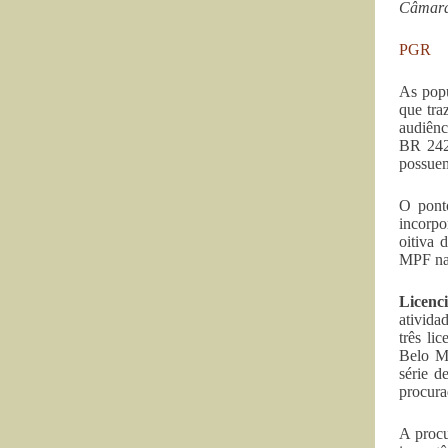
Câmara 
PGR
As popu
que tra
audiênc
BR 242
possuem
O pont
incorpo
oitiva 
MPF na 
Licenc
ativida
três li
Belo Mo
série d
procura
A procu