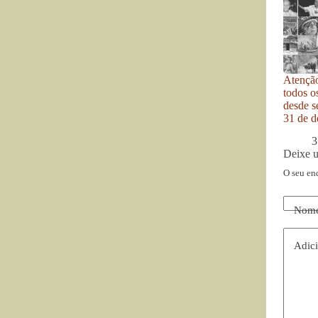
Atenção
todos o
desde se
31 de d
3
Deixe 
O seu en
Nom
Adici