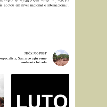
m anseio da região e será muito útil, mas ela
s adotou em nível nacional e internacional”,
PRÓXIMO
POST
especialista, Samarco agiu como
motorista bêbado