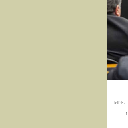
MPF def
1