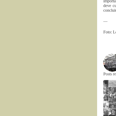
importâ
deve cu
conclui
—
Foto: 
Posts r