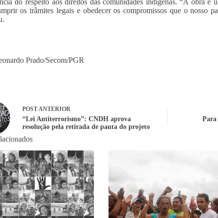
ncia do respeito aos direitos das comunidades indígenas. “A obra é u
mprir os trâmites legais e obedecer os compromissos que o nosso paí
u.
Leonardo Prado/Secom/PGR
POST
ANTERIOR
“Lei Antiterrorismo”: CNDH aprova
Para 
resolução pela retirada de pauta do projeto
elacionados