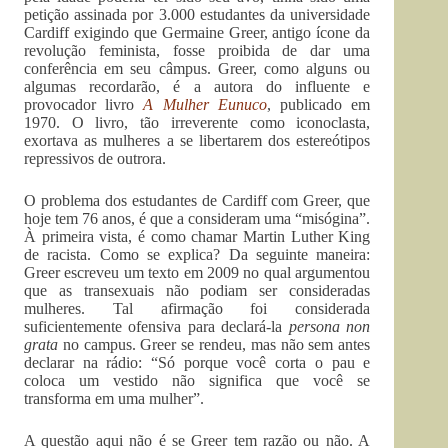
petição assinada por 3.000 estudantes da universidade
Cardiff exigindo que Germaine Greer, antigo ícone da
revolução feminista, fosse proibida de dar uma
conferência em seu câmpus. Greer, como alguns ou
algumas recordarão, é a autora do influente e
provocador livro
A Mulher Eunuco
, publicado em
1970. O livro, tão irreverente como iconoclasta,
exortava as mulheres a se libertarem dos estereótipos
repressivos de outrora.
O problema dos estudantes de Cardiff com Greer, que
hoje tem 76 anos, é que a consideram uma “misógina”.
À primeira vista, é como chamar Martin Luther King
de racista. Como se explica? Da seguinte maneira:
Greer escreveu um texto em 2009 no qual argumentou
que as transexuais não podiam ser consideradas
mulheres. Tal afirmação foi considerada
suficientemente ofensiva para declará-la
persona non
grata
no campus. Greer se rendeu, mas não sem antes
declarar na rádio: “Só porque você corta o pau e
coloca um vestido não significa que você se
transforma em uma mulher”.
A questão aqui não é se Greer tem razão ou não. A