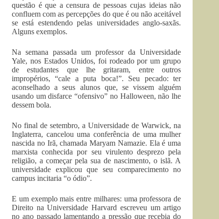
questão é que a censura de pessoas cujas ideias não
confluem com as percepções do que é ou não aceitável
se está estendendo pelas universidades anglo-saxãs.
Alguns exemplos.
Na semana passada um professor da Universidade
Yale, nos Estados Unidos, foi rodeado por um grupo
de estudantes que lhe gritaram, entre outros
impropérios, “cale a puta boca!”. Seu pecado: ter
aconselhado a seus alunos que, se vissem alguém
usando um disfarce “ofensivo” no Halloween, não lhe
dessem bola.
No final de setembro, a Universidade de Warwick, na
Inglaterra, cancelou uma conferência de uma mulher
nascida no Irã, chamada Maryam Namazie. Ela é uma
marxista conhecida por seu virulento desprezo pela
religião, a começar pela sua de nascimento, o islã. A
universidade explicou que seu comparecimento no
campus incitaria “o ódio”.
E um exemplo mais entre milhares: uma professora de
Direito na Universidade Harvard escreveu um artigo
no ano passado lamentando a pressão que recebia do