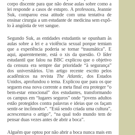
corpo discente para que não desse aulas sobre como a
lei responde a casos de estupro. A professora, Jeannie
Suk, comparou essa atitude com uma tentativa de
ensinar cirurgia a um estudante de medicina sem expô-
lo à angústia de ver sangue.
Segundo Suk, as entidades estudantis se opunham às
aulas sobre a lei e a violência sexual porque temiam
que a experiência poderia se tornar “traumática”. E
aqui, aparentemente, está o xis da questão. O líder
estudantil que falou na BBC explicou que o objetivo
da censura era sempre dar prioridade “à segurança”
dos universitários. Um artigo recente escrito pelos
acadêmicos na revista
The Atlantic
, dos Estados
Unidos, aprofundou o tema. Explicou que para os que
seguem essa nova corrente a meta final era proteger “o
bem-estar emocional” dos estudantes, transformando
os campus em “lugares seguros” onde “jovens adultos
estão protegidos contra palavras e ideias que os façam
sentir-se incômodos”. “Está sendo criada uma cultura”,
acrescentava o artigo”, “na qual todo mundo tem de
pensar duas vezes antes de abrir a boca”.
Alguém que optou por não abrir a boca nunca mais em