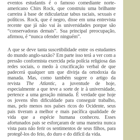
eventos estudantis é o famoso comediante norte-
americano Chirs Rock, que construiu uma brilhante
carreira à base de ridicularizar tabus raciais, sexuais e
políticos. Rock, que é negro, disse em uma entrevista
recente que já não vai às universidades porque são
“conservadoras demais”. Sua principal preocupação,
afirmou, é “nunca ofender ninguém”.
A que se deve tanta suscetibilidade entre os estudantes
do mundo anglo-saxão? Em parte isso terá a ver com a
pressão conformista exercida pela polícia religiosa das
redes sociais, o medo à crucificação verbal de que
padecerá qualquer um que divirja da ortodoxia da
manada. Mas, como também sugere o artigo da
revista
The Atlantic
, a juventude de hoje,
especialmente a que teve a sorte de ir à universidade,
pertence a uma geração mimada. É verdade que hoje
os jovens têm dificuldade para conseguir trabalho,
mas, pelo menos nos países ricos do Ocidente, seus
pais tiveram a melhor e mais pacífica qualidade de
vida que a espécie humana conheceu. Esses
afortunados pais se esforçaram de uma maneira nunca
vista para não ferir os sentimentos de seus filhos, para
protegê-los do feio, do duro e do difícil da vida.