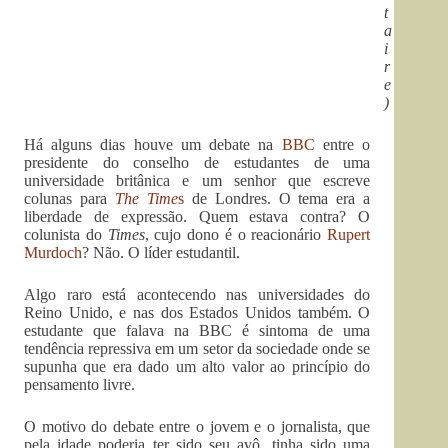
t
a
i
r
e
)
Há alguns dias houve um debate na
BBC
entre o
presidente do conselho de estudantes de uma
universidade britânica e um senhor que escreve
colunas para
The Time
s
de Londres. O tema era a
liberdade de expressão. Quem estava contra? O
colunista do
Times
, cujo dono é o reacionário
Rupert
Murdoch
? Não. O líder estudantil.
Algo raro está acontecendo nas universidades do
Reino Unido, e nas dos Estados Unidos também. O
estudante que falava na BBC é sintoma de uma
tendência repressiva em um setor da sociedade onde se
supunha que era dado um alto valor ao princípio do
pensamento livre.
O motivo do debate entre o jovem e o jornalista, que
pela idade poderia ter sido seu avô, tinha sido uma