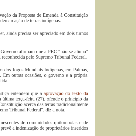
rovação da Proposta de Emenda à Constituição
 demarcação de terras indígenas.
ler, ainda precisa ser apreciado em dois turnos
 de Governo afirmam que a PEC “não se alinha”
oi reconhecida pelo Supremo Tribunal Federal.
pam dos Jogos Mundiais Indígenas, em Palmas,
. Em outras ocasiões, o governo e a própria
dida.
ustiça entendem que a
aprovação do texto da
última terça-feira (27), ofende o princípio da
onstituição acerca das terras tradicionalmente
mo Tribunal Federal”, diz a nota.
anescentes de comunidades quilombolas e de
 prevê a indenização de proprietários inseridos