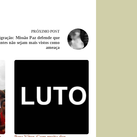
PRÓXIMO
POST
igração: Missão Paz defende que
ntes não sejam mais vistos como
ameaça
e
Para Vítor. Com muita dor