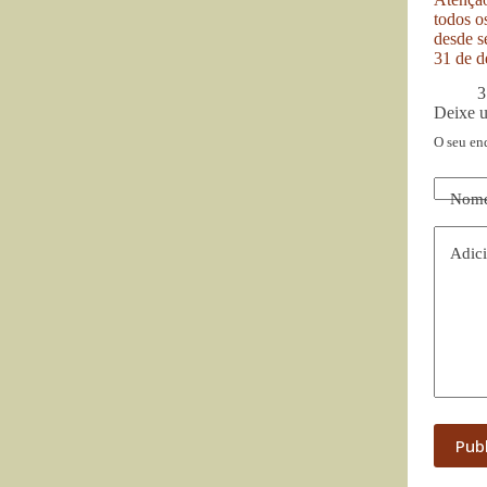
todos o
desde se
31 de d
3
Deixe 
O seu en
Nom
Adici
Pub