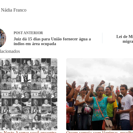
 Nádia Franco
POST
ANTERIOR
Lei de M
Juiz dá 15 dias para União fornecer água a
migra
índios em área ocupada
elacionados
: Neste Acervo você encontra
Quem semeia com lágrimas, recolh