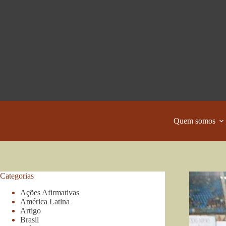
Pular
para
o
conteúdo
Quem somos
Categorias
Ações Afirmativas
América Latina
Artigo
Brasil