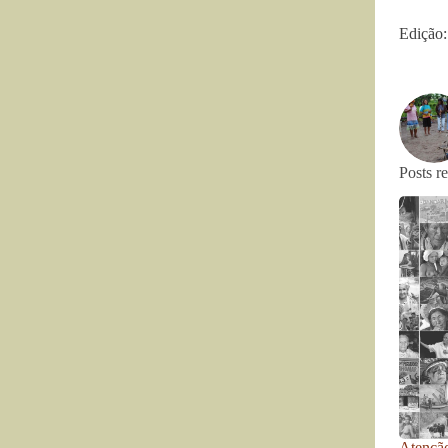
Edição:
Posts r
Atenção