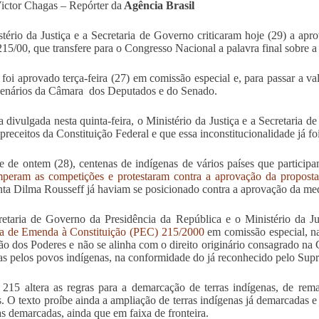
ictor Chagas – Repórter da
Agência Brasil
tério da Justiça e a Secretaria de Governo criticaram hoje (29) a ap
15/00, que transfere para o Congresso Nacional a palavra final sobre a
 foi aprovado terça-feira (27) em comissão especial e, para passar a va
lenários da Câmara dos Deputados e do Senado.
 divulgada nesta quinta-feira, o Ministério da Justiça e a Secretaria
preceitos da Constituição Federal e que essa inconstitucionalidade já f
e de ontem (28), centenas de indígenas de vários países que partici
mperam as competições e protestaram contra a aprovação da proposta
nta Dilma Rousseff já haviam se posicionado contra a aprovação da me
etaria de Governo da Presidência da República e o Ministério da J
a de Emenda à Constituição (PEC) 215/2000
em comissão especial, na 
ão dos Poderes e não se alinha com o direito originário consagrado na C
s pelos povos indígenas, na conformidade do já reconhecido pelo Supre
15 altera as regras para a demarcação de terras indígenas, de rem
s. O texto proíbe ainda a ampliação de terras indígenas já demarcadas e
as demarcadas, ainda que em faixa de fronteira.