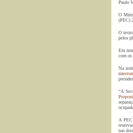
Paulo V
O Minis
(PEC) 2
O texto
pelos p
Em nota
com os 
Na noit
interro
preside
“A Secr
Propost
separaç
ocupada
A PEC 2
reserva
nas áre