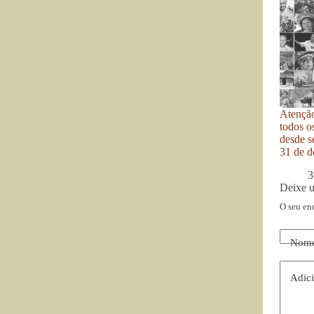
Atenção
todos o
desde se
31 de d
3
Deixe 
O seu en
Nom
Adici