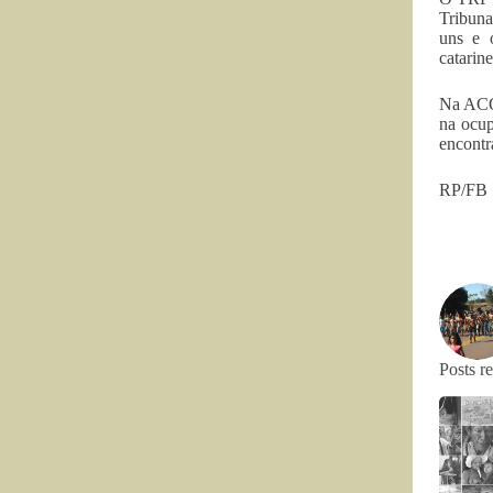
Tribuna
uns e o
catarin
Na ACO 
na ocup
encontr
RP/FB
Posts r