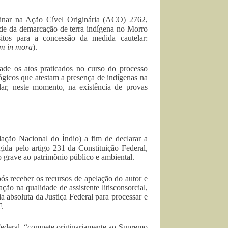
minar na Ação Cível Originária (ACO) 2762,
ade da demarcação de terra indígena no Morro
itos para a concessão da medida cautelar:
um in mora
).
de os atos praticados no curso do processo
lógicos que atestam a presença de indígenas na
lar, neste momento, na existência de provas
ação Nacional do Índio) a fim de declarar a
gida pelo artigo 231 da Constituição Federal,
o grave ao patrimônio público e ambiental.
ós receber os recursos de apelação do autor e
o na qualidade de assistente litisconsorcial,
 absoluta da Justiça Federal para processar e
F.
 Federal, “compete originariamente ao Supremo