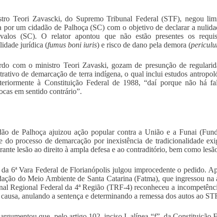
stro Teori Zavascki, do Supremo Tribunal Federal (STF), negou li
a por um cidadão de Palhoça (SC) com o objetivo de declarar a nulid
valos (SC). O relator apontou que não estão presentes os requis
lidade jurídica (
fumus boni iuris
) e risco de dano pela demora (
pericul
do com o ministro Teori Zavaski, gozam de presunção de regularida
trativo de demarcação de terra indígena, o qual inclui estudos antropo
teriormente à Constituição Federal de 1988, “daí porque não há fa
ocas em sentido contrário”.
ão de Palhoça ajuizou ação popular contra a União e a Funai (Fund
e do processo de demarcação por inexistência de tradicionalidade exi
grante lesão ao direito à ampla defesa e ao contraditório, bem como lesã
 da 6ª Vara Federal de Florianópolis julgou improcedente o pedido. Ap
ação do Meio Ambiente de Santa Catarina (Fatma), que ingressou na açã
nal Regional Federal da 4ª Região (TRF-4) reconheceu a incompetência
a causa, anulando a sentença e determinando a remessa dos autos ao ST
rgumentou que, pelo artigo 102, inciso I, alínea “f”, da Constituição