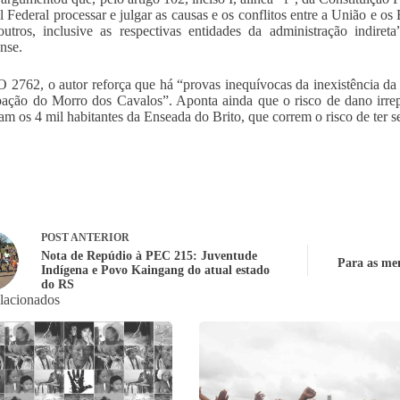
l Federal processar e julgar as causas e os conflitos entre a União e os 
utros, inclusive as respectivas entidades da administração indire
ense.
2762, o autor reforça que há “provas inequívocas da inexistência da
ação do Morro dos Cavalos”. Aponta ainda que o risco de dano irrepar
am os 4 mil habitantes da Enseada do Brito, que correm o risco de ter 
POST
ANTERIOR
Nota de Repúdio à PEC 215: Juventude
Para as me
Indígena e Povo Kaingang do atual estado
do RS
elacionados