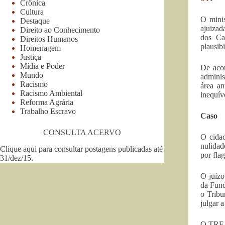
Crônica
Cultura
O mini
Destaque
ajuizad
Direito ao Conhecimento
dos Ca
Direitos Humanos
plausibi
Homenagem
Justiça
Mídia e Poder
De acor
Mundo
adminis
Racismo
área an
Racismo Ambiental
inequív
Reforma Agrária
Trabalho Escravo
Caso
CONSULTA ACERVO
O cidad
nulidad
Clique aqui para consultar postagens publicadas até
por fla
31/dez/15
.
O juízo
da Fund
o Tribu
julgar 
O TRF a