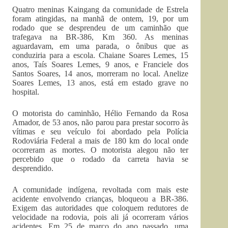
Quatro meninas Kaingang da comunidade de Estrela
foram atingidas, na manhã de ontem, 19, por um
rodado que se desprendeu de um caminhão que
trafegava na BR-386, Km 360. As meninas
aguardavam, em uma parada, o ônibus que as
conduziria para a escola. Chaiane Soares Lemes, 15
anos, Taís Soares Lemes, 9 anos, e Franciele dos
Santos Soares, 14 anos, morreram no local. Anelize
Soares Lemes, 13 anos, está em estado grave no
hospital.
O motorista do caminhão, Hélio Fernando da Rosa
Amador, de 53 anos, não parou para prestar socorro às
vítimas e seu veículo foi abordado pela Polícia
Rodoviária Federal a mais de 180 km do local onde
ocorreram as mortes. O motorista alegou não ter
percebido que o rodado da carreta havia se
desprendido.
A comunidade indígena, revoltada com mais este
acidente envolvendo crianças, bloqueou a BR-386.
Exigem das autoridades que coloquem redutores de
velocidade na rodovia, pois ali já ocorreram vários
acidentes. Em 25 de março do ano passado, uma