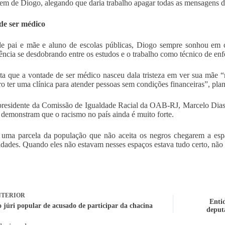
m de Diogo, alegando que daria trabalho apagar todas as mensagens de
de ser médico
e pai e mãe e aluno de escolas públicas, Diogo sempre sonhou em cu
ência se desdobrando entre os estudos e o trabalho como técnico de en
ta que a vontade de ser médico nasceu dala tristeza em ver sua mã
ro ter uma clínica para atender pessoas sem condições financeiras”, plan
presidente da Comissão de Igualdade Racial da OAB-RJ, Marcelo Dias, 
 demonstram que o racismo no país ainda é muito forte.
 uma parcela da população que não aceita os negros chegarem a esp
idades. Quando eles não estavam nesses espaços estava tudo certo, nã
TERIOR
Entid
 júri popular de acusado de participar da chacina
deput