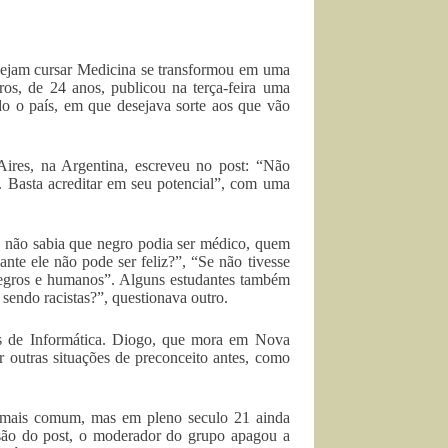
nejam cursar Medicina se transformou em uma
s, de 24 anos, publicou na terça-feira uma
 o país, em que desejava sorte aos que vão
ires, na Argentina, escreveu no post: “Não
. Basta acreditar em seu potencial”, com uma
, não sabia que negro podia ser médico, quem
lante ele não pode ser feliz?”, “Se não tivesse
negros e humanos”. Alguns estudantes também
endo racistas?”, questionava outro.
es de Informática. Diogo, que mora em Nova
r outras situações de preconceito antes, como
 mais comum, mas em pleno seculo 21 ainda
ussão do post, o moderador do grupo apagou a