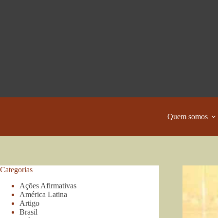
Pular
para
o
conteúdo
Quem somos
Categorias
Ações Afirmativas
América Latina
Artigo
Brasil