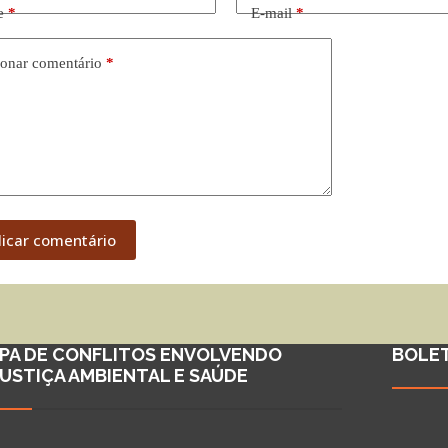
e
*
E-mail
*
onar comentário
*
licar comentário
PA DE CONFLITOS ENVOLVENDO
BOLE
JUSTIÇA AMBIENTAL E SAÚDE