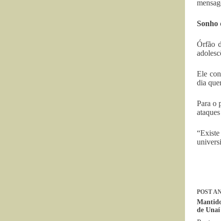
mensage
Sonho 
Órfão d
adolesc
Ele con
dia que
Para o 
ataques
“Existe
univers
POST
AN
Mantido
de Unaí