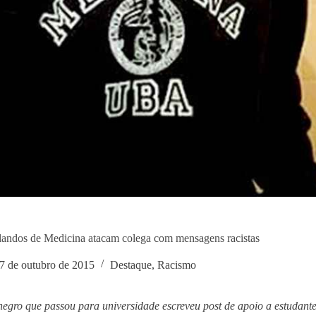
landos de Medicina atacam colega com mensagens racistas
7 de outubro de 2015
Destaque
,
Racismo
egro que passou para universidade escreveu post de apoio a estudant