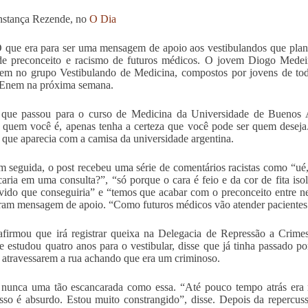
nstança Rezende, no
O Dia
 que era para ser uma mensagem de apoio aos vestibulandos que pla
e preconceito e racismo de futuros médicos. O jovem Diogo Medeiro
m no grupo Vestibulando de Medicina, compostos por jovens de todo
 Enem na próxima semana.
 que passou para o curso de Medicina da Universidade de Buenos A
 quem você é, apenas tenha a certeza que você pode ser quem deseja
 que aparecia com a camisa da universidade argentina.
 seguida, o post recebeu uma série de comentários racistas como “ué
scaria em uma consulta?”, “só porque o cara é feio e da cor de fita iso
vido que conseguiria” e “temos que acabar com o preconceito entre 
ram mensagem de apoio. “Como futuros médicos vão atender pacientes s
firmou que irá registrar queixa na Delegacia de Repressão a Crim
e estudou quatro anos para o vestibular, disse que já tinha passado po
 atravessarem a rua achando que era um criminoso.
 nunca uma tão escancarada como essa. “Até pouco tempo atrás era
 isso é absurdo. Estou muito constrangido”, disse. Depois da reperc