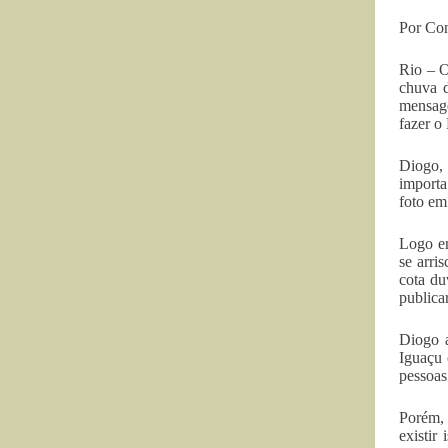
Por Co
Rio – O
chuva d
mensage
fazer o
Diogo,
importa
foto em
Logo em
se arri
cota du
publica
Diogo a
Iguaçu 
pessoas
Porém,
existir