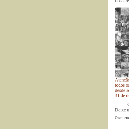
Posts r
Atenção
todos o
desde se
31 de d
3
Deixe 
O seu en