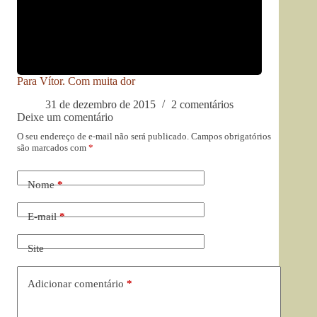
Para Vítor. Com muita dor
31 de dezembro de 2015
2 comentários
Deixe um comentário
O seu endereço de e-mail não será publicado.
Campos obrigatórios
são marcados com
*
Nome
*
E-mail
*
Site
Adicionar comentário
*