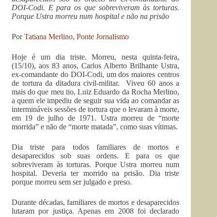
DOI-Codi. E para os que sobreviveram às torturas.
Porque Ustra morreu num hospital e não na prisão
Por
Tatiana Merlino
,
Ponte Jornalismo
Hoje é um dia triste. Morreu, nesta quinta-feira,
(15/10), aos 83 anos, Carlos Alberto Brilhante Ustra,
ex-comandante do DOI-Codi, um dos maiores centros
de tortura da ditadura civil-militar. Viveu 60 anos a
mais do que meu tio, Luiz Eduardo da Rocha Merlino,
a quem ele impediu de seguir sua vida ao comandar as
intermináveis sessões de tortura que o levaram à morte,
em 19 de julho de 1971. Ustra morreu de “morte
morrida” e não de “morte matada”, como suas vítimas.
Dia triste para todos familiares de mortos e
desaparecidos sob suas ordens. E para os que
sobreviveram às torturas. Porque Ustra morreu num
hospital. Deveria ter morrido na prisão. Dia triste
porque morreu sem ser julgado e preso.
Durante décadas, familiares de mortos e desaparecidos
lutaram por justiça. Apenas em 2008 foi declarado