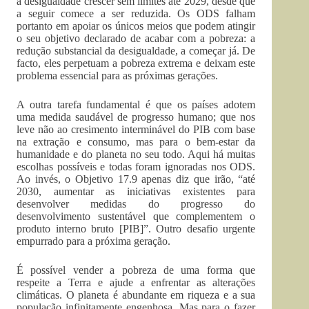
à desigualdade crescer sem limites até 2029, desde que
a seguir comece a ser reduzida. Os ODS falham
portanto em apoiar os únicos meios que podem atingir
o seu objetivo declarado de acabar com a pobreza: a
redução substancial da desigualdade, a começar já. De
facto, eles perpetuam a pobreza extrema e deixam este
problema essencial para as próximas gerações.
A outra tarefa fundamental é que os países adotem
uma medida saudável de progresso humano; que nos
leve não ao cresimento interminável do PIB com base
na extração e consumo, mas para o bem-estar da
humanidade e do planeta no seu todo. Aqui há muitas
escolhas possíveis e todas foram ignoradas nos ODS.
Ao invés, o Objetivo 17.9 apenas diz que irão, “até
2030, aumentar as iniciativas existentes para
desenvolver medidas do progresso do
desenvolvimento sustentável que complementem o
produto interno bruto [PIB]”. Outro desafio urgente
empurrado para a próxima geração.
É possível vender a pobreza de uma forma que
respeite a Terra e ajude a enfrentar as alterações
climáticas. O planeta é abundante em riqueza e a sua
população infinitamente engenhosa. Mas para o fazer