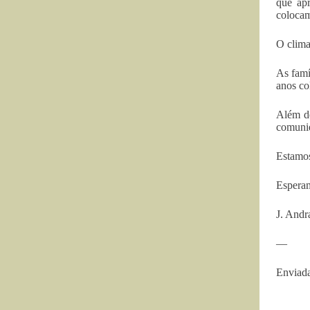
que apr
colocam
O clima
As famí
anos co
Além de
comunid
Estamos
Esperam
J. Andr
—
Enviada