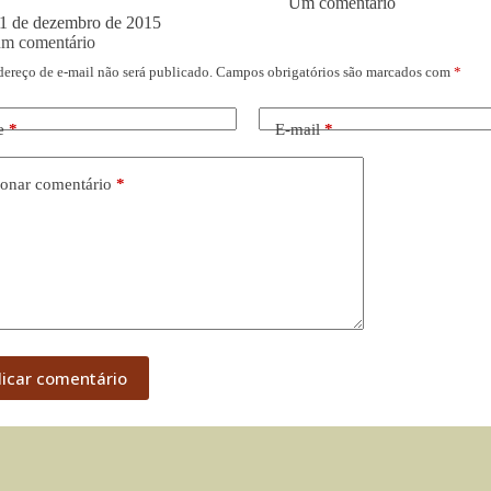
Um comentário
1 de dezembro de 2015
um comentário
dereço de e-mail não será publicado.
Campos obrigatórios são marcados com
*
e
*
E-mail
*
onar comentário
*
licar comentário