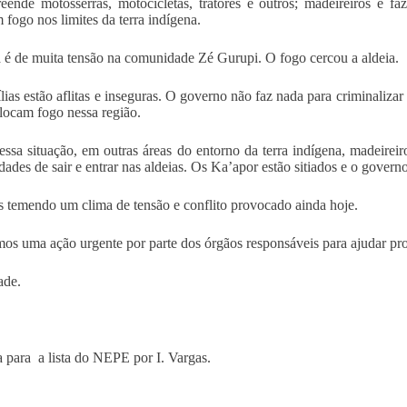
eende motosserras, motocicletas, tratores e outros; madeireiros e 
 fogo nos limites da terra indígena.
 é de muita tensão na comunidade Zé Gurupi. O fogo cercou a aldeia.
lias estão aflitas e inseguras. O governo não faz nada para criminaliza
locam fogo nessa região.
ssa situação, em outras áreas do entorno da terra indígena, madeireiro
ades de sair e entrar nas aldeias. Os Ka’apor estão sitiados e o govern
 temendo um clima de tensão e conflito provocado ainda hoje.
os uma ação urgente por parte dos órgãos responsáveis para ajudar prote
ade.
 para a lista do NEPE por I. Vargas.