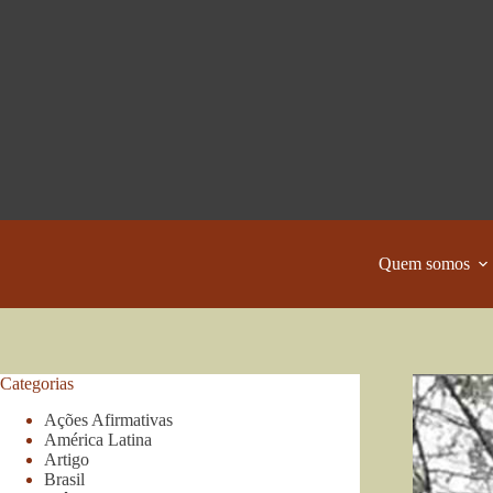
Pular
para
o
conteúdo
Quem somos
Categorias
Ações Afirmativas
América Latina
Artigo
Brasil