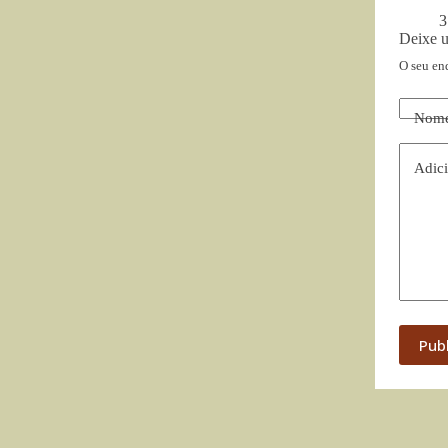
3
Deixe 
O seu en
Nom
Adici
Pub