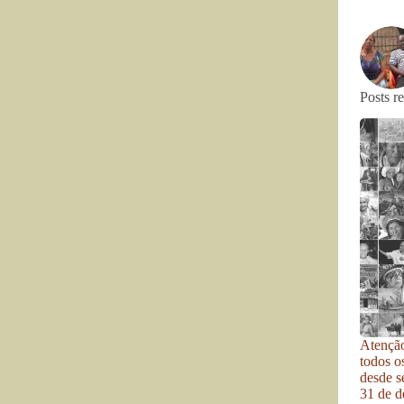
Posts r
Atenção
todos o
desde se
31 de d