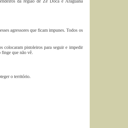
fazendeiros da região de Zé Doca e Araguanã
r esses agressores que ficam impunes. Todos os
s colocaram pistoleiros para seguir e impedir
o finge que não vê.
ger o território.