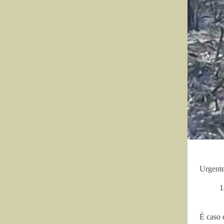
Urgente
1
É caso 