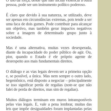
O uso da força, desde que não inclua violência a outra
pessoa, pode ser um instrumento político poderoso.
É claro que devido à sua natureza, se utilizado, deve
ser apenas em circunstâncias extremas, pois tende a ser
uma faca de dois gumes. Pode contribuir para alcançar
um objetivo, mas também gerar impactos negativos
sobre a imagem de determinado grupo junto à
sociedade.
Mas é uma alternativa, muitas vezes desesperada,
diante da incapacidade do poder público de agir. Ou,
pior, quando o Estado é ele próprio agente de
desrespeito aos mais fundamentais direitos.
O diálogo e as vias legais devem ser a primeira opção
e, se possível, a única. Mas nem sempre o outro lado,
hegemônico, está disposto a negociar – principalmente
se isso significar perda de regalias (note-se que não
falei de perda de direitos, mas sim de regalias).
Muitos diálogos terminam em muros intransponíveis
pelas vias legais. E, vale a pena lembrar, muitas das
leis que impõe desigualdades foram implantadas pelas