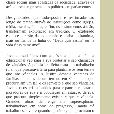
classe sociais mais abastadas da sociedade, através da
ação de seus representantes políticos em parlamentos.
Desigualdades que, sobrepostas e reafirmadas ao
longo do tempo através de instituições como igrejas,
mídia, escolas, família, enfim, os instrumentos à mão,
transformam exploração em tradição. O explorado
esquece a razão da exploração e acaba aceitando-a,
mais ou menos na linha do “Deus quis assim” ou “a
vida é assim mesmo”.
Jovens insatisfeitos com a péssima política pública
educacional vão para a rua protestar e são chamados
de vândalos. A polícia brasileira mata um trabalhador
rural, que procurava terra para plantar, e os sem-terra é
que são vândalos. A Justiça despeja centenas de
famílias humildes de um terreno em São Paulo, que
procuravam um lar, e os sem-teto é que são vândalos.
Jovens ricos criam bandos para espancar e matar e
moradores de rua e a população em situação de rua,
que procura simplesmente existir, é que é vândala.
Grandes obras de engenharia superexploram
trabalhadores em nome do progresso, usando até
trabalho escravo, e quando operários, que procuram o