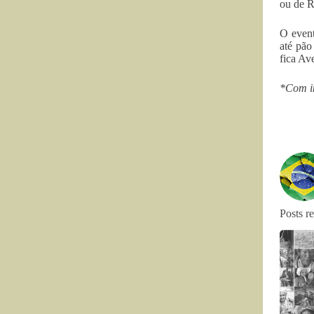
ou de R
O event
até pão
fica Av
*Com i
Posts r