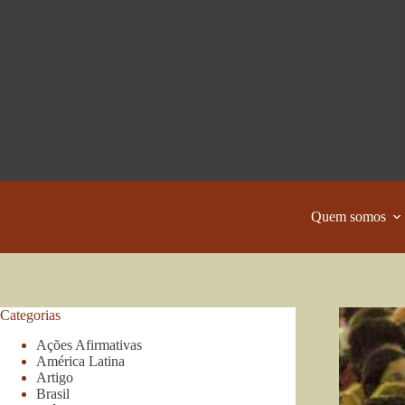
Pular
para
o
conteúdo
Quem somos
Categorias
Ações Afirmativas
América Latina
Artigo
Brasil