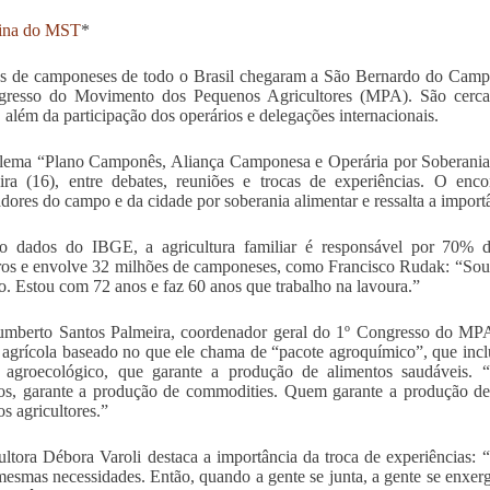
ina do MST
*
s de camponeses de todo o Brasil chegaram a São Bernardo do Campo, 
gresso do Movimento dos Pequenos Agricultores (MPA). São cerc
, além da participação dos operários e delegações internacionais.
ema “Plano Camponês, Aliança Camponesa e Operária por Soberania A
eira (16), entre debates, reuniões e trocas de experiências. O enc
adores do campo e da cidade por soberania alimentar e ressalta a importân
o dados do IBGE, a agricultura familiar é responsável por 70% 
iros e envolve 32 milhões de camponeses, como Francisco Rudak: “Sou 
o. Estou com 72 anos e faz 60 anos que trabalho na lavoura.”
mberto Santos Palmeira, coordenador geral do 1º Congresso do MPA,
agrícola baseado no que ele chama de “pacote agroquímico”, que inclu
 agroecológico, que garante a produção de alimentos saudáveis.
os, garante a produção de commodities. Quem garante a produção de 
s agricultores.”
ultora Débora Varoli destaca a importância da troca de experiências:
mesmas necessidades. Então, quando a gente se junta, a gente se enxe