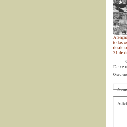
Atenção
todos o
desde se
31 de d
3
Deixe 
O seu en
Nom
Adici