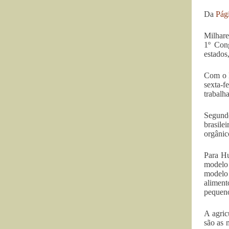
Da
Pág
Milhare
1º Con
estados
Com o l
sexta-f
trabalh
Segund
brasile
orgânic
Para Hu
modelo 
modelo
aliment
pequeno
A agric
são as 