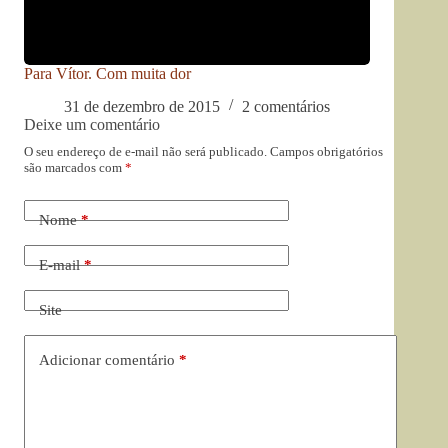
Para Vítor. Com muita dor
31 de dezembro de 2015
2 comentários
Deixe um comentário
O seu endereço de e-mail não será publicado.
Campos obrigatórios
são marcados com
*
Nome
*
E-mail
*
Site
Adicionar comentário
*