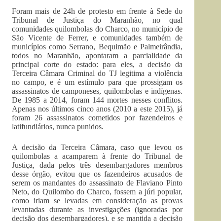
Foram mais de 24h de protesto em frente à Sede do
Tribunal de Justiça do Maranhão, no qual
comunidades quilombolas do Charco, no município de
São Vicente de Ferrer, e comunidades também de
municípios como Serrano, Bequimão e Palmeirândia,
todos no Maranhão, apontaram a parcialidade da
principal corte do estado: para eles, a decisão da
Terceira Câmara Criminal do TJ legitima a violência
no campo, e é um estímulo para que prossigam os
assassinatos de camponeses, quilombolas e indígenas.
De 1985 a 2014, foram 144 mortes nesses conflitos.
Apenas nos últimos cinco anos (2010 a este 2015), já
foram 26 assassinatos cometidos por fazendeiros e
latifundiários, nunca punidos.
A decisão da Terceira Câmara, caso que levou os
quilombolas a acamparem à frente do Tribunal de
Justiça, dada pelos três desembargadores membros
desse órgão, evitou que os fazendeiros acusados de
serem os mandantes do assassinato de Flaviano Pinto
Neto, do Quilombo do Charco, fossem a júri popular,
como iriam se levadas em consideração as provas
levantadas durante as investigações (ignoradas por
decisão dos desembargadores), e se mantida a decisão