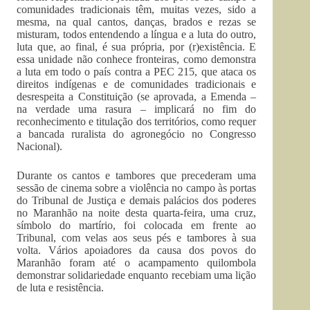
comunidades tradicionais têm, muitas vezes, sido a
mesma, na qual cantos, danças, brados e rezas se
misturam, todos entendendo a língua e a luta do outro,
luta que, ao final, é sua própria, por (r)existência. E
essa unidade não conhece fronteiras, como demonstra
a luta em todo o país contra a PEC 215, que ataca os
direitos indígenas e de comunidades tradicionais e
desrespeita a Constituição (se aprovada, a Emenda –
na verdade uma rasura – implicará no fim do
reconhecimento e titulação dos territórios, como requer
a bancada ruralista do agronegócio no Congresso
Nacional).
Durante os cantos e tambores que precederam uma
sessão de cinema sobre a violência no campo às portas
do Tribunal de Justiça e demais palácios dos poderes
no Maranhão na noite desta quarta-feira, uma cruz,
símbolo do martírio, foi colocada em frente ao
Tribunal, com velas aos seus pés e tambores à sua
volta. Vários apoiadores da causa dos povos do
Maranhão foram até o acampamento quilombola
demonstrar solidariedade enquanto recebiam uma lição
de luta e resistência.