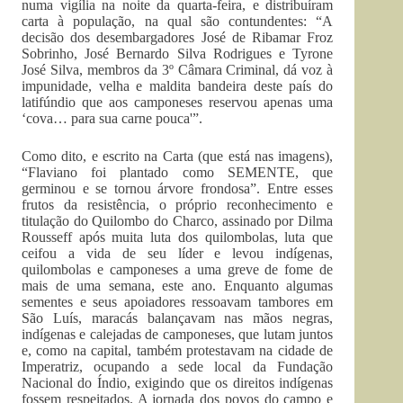
numa vigília na noite da quarta-feira, e distribuíram
carta à população, na qual são contundentes: “A
decisão dos desembargadores José de Ribamar Froz
Sobrinho, José Bernardo Silva Rodrigues e Tyrone
José Silva, membros da 3º Câmara Criminal, dá voz à
impunidade, velha e maldita bandeira deste país do
latifúndio que aos camponeses reservou apenas uma
‘cova… para sua carne pouca'”.
Como dito, e escrito na Carta (que está nas imagens),
“Flaviano foi plantado como SEMENTE, que
germinou e se tornou árvore frondosa”. Entre esses
frutos da resistência, o próprio reconhecimento e
titulação do Quilombo do Charco, assinado por Dilma
Rousseff após muita luta dos quilombolas, luta que
ceifou a vida de seu líder e levou indígenas,
quilombolas e camponeses a uma greve de fome de
mais de uma semana, este ano. Enquanto algumas
sementes e seus apoiadores ressoavam tambores em
São Luís, maracás balançavam nas mãos negras,
indígenas e calejadas de camponeses, que lutam juntos
e, como na capital, também protestavam na cidade de
Imperatriz, ocupando a sede local da Fundação
Nacional do Índio, exigindo que os direitos indígenas
fossem respeitados. A jornada dos povos do campo e