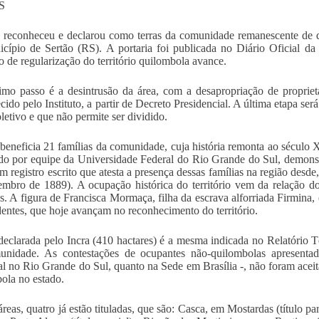
S
 reconheceu e declarou como terras da comunidade remanescente de
cípio de Sertão (RS). A portaria foi publicada no Diário Oficial da 
o de regularização do território quilombola avance.
mo passo é a desintrusão da área, com a desapropriação de propriet
cido pelo Instituto, a partir de Decreto Presidencial. A última etapa 
oletivo e que não permite ser dividido.
beneficia 21 famílias da comunidade, cuja história remonta ao século X
do por equipe da Universidade Federal do Rio Grande do Sul, demons
m registro escrito que atesta a presença dessas famílias na região des
mbro de 1889). A ocupação histórica do território vem da relação 
s. A figura de Francisca Mormaça, filha da escrava alforriada Firmina, 
entes, que hoje avançam no reconhecimento do território.
declarada pelo Incra (410 hactares) é a mesma indicada no Relatório 
nidade. As contestações de ocupantes não-quilombolas apresentada
l no Rio Grande do Sul, quanto na Sede em Brasília -, não foram aceitas
ola no estado.
áreas, quatro já estão tituladas, que são: Casca, em Mostardas (título 