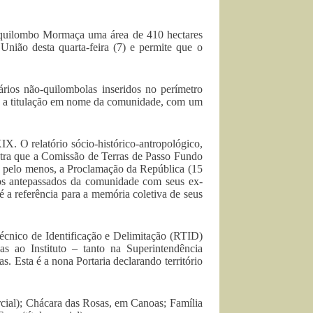
 quilombo Mormaça uma área de 410 hectares
União desta quarta-feira (7) e permite que o
ários não-quilombolas inseridos no perímetro
será a titulação em nome da comunidade, com um
IX. O relatório sócio-histórico-antropológico,
tra que a Comissão de Terras de Passo Fundo
de, pelo menos, a Proclamação da República (15
dos antepassados da comunidade com seus ex-
é a referência para a memória coletiva de seus
Técnico de Identificação e Delimitação (RTID)
s ao Instituto – tanto na Superintendência
. Esta é a nona Portaria declarando território
parcial); Chácara das Rosas, em Canoas; Família