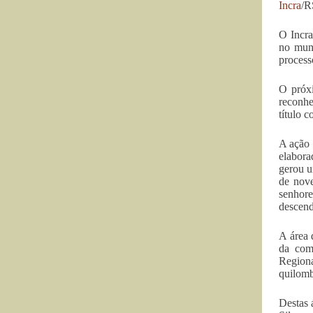
Incra
/R
O Incra
no muni
process
O próxi
reconhe
título c
A ação 
elabora
gerou u
de nove
senhore
descend
A área 
da comu
Regiona
quilomb
Destas 