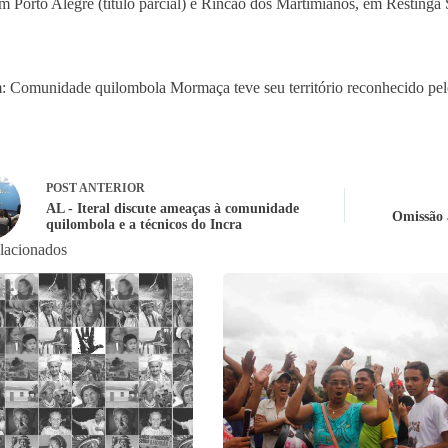
em Porto Alegre (título parcial) e Rincão dos Martimianos, em Restinga Se
 Comunidade quilombola Mormaça teve seu território reconhecido pelo
POST
ANTERIOR
AL - Iteral discute ameaças à comunidade
Omissão 
quilombola e a técnicos do Incra
elacionados