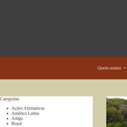
Pular
para
o
conteúdo
Quem somos
Categorias
Ações Afirmativas
América Latina
Artigo
Brasil