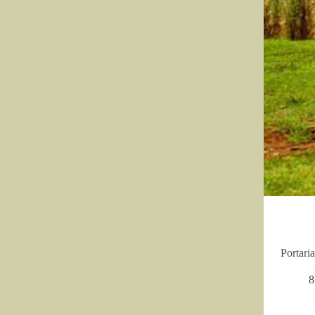
Portari
8