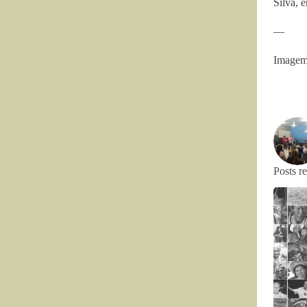
Silva, 
—
Imagem:
Posts r