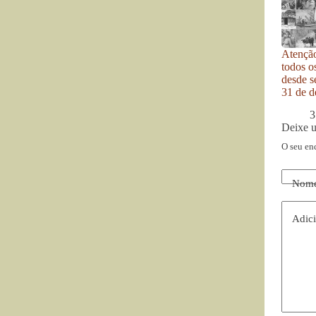
Atenção
todos o
desde se
31 de d
3
Deixe 
O seu en
Nom
Adici