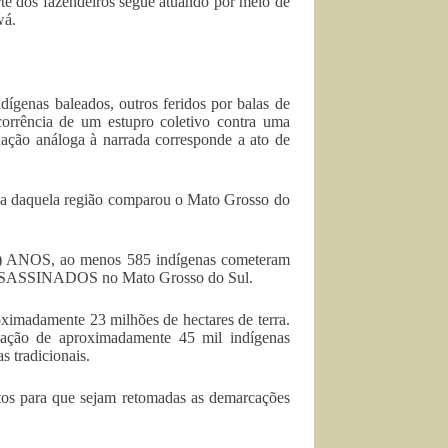
rte dos fazendeiros segue atuando por meio de
wá.
dígenas baleados, outros feridos por balas de
corrência de um estupro coletivo contra uma
uação análoga à narrada corresponde a ato de
ena daquela região comparou o Mato Grosso do
) ANOS, ao menos 585 indígenas cometeram
SASSINADOS no Mato Grosso do Sul.
imadamente 23 milhões de hectares de terra.
lação de aproximadamente 45 mil indígenas
 tradicionais.
itos para que sejam retomadas as demarcações