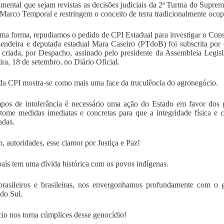
mental que sejam revistas as decisões judiciais da 2ª Turma do Suprem
 Marco Temporal e restringem o conceito de terra tradicionalmente ocu
a forma, repudiamos o pedido de CPI Estadual para investigar o Conse
zendeira e deputada estadual Mara Caseiro (PTdoB) foi subscrita por 
 criada, por Despacho, assinado pelo presidente da Assembleia Legi
ira, 18 de setembro, no Diário Oficial.
da CPI mostra-se como mais uma face da truculência do agronegócio.
os de intolerância é necessário uma ação do Estado em favor dos 
 tome medidas imediatas e concretas para que a integridade física e
adas.
, autoridades, esse clamor por Justiça e Paz!
aís tem uma dívida histórica com os povos indígenas.
rasileiros e brasileiras, nos envergonhamos profundamente com o 
do Sul.
cio nos torna cúmplices desse genocídio!