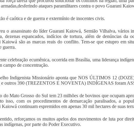
da força tarefa que procurou solucionar os conflitos na região, uma pa
s armadas,desferindo ataques paramilitares contra o povo Guarani Kaio
ção é caótica e de guerra e extermínio de inocentes civis.
reu o assassinato do líder Guarani Kaiowá, Semião Vilhalva, vários in
a, dezenas espancados, indícios de tortura, além de denúncias da o
 Kaiowá são as marcas reais do conflito. Tem-se que estupro em sit
e guerra.
nte celebração ecumênica, ocorrida em Brasília, uma liderança indíg
m campo de concentração.
elho Indigenista Missionário aponta que NOS ÚLTIMOS 12 (DOZE
io e outros 390 (TREZENTOS E NOVENTA) INDÍGENAS foram AS
o do Mato Grosso do Sul tem 23 milhões de bovinos que ocupam aprox
to isso, com os procedimentos de demarcação paralisados, a popu
 Kaiowá continuam espremidos em apenas 30 mil hectares de suas terras
entido, reforçamos os muitos apelos dos movimentos de luta por dire
ras indígenas, por parte do Poder Executivo.