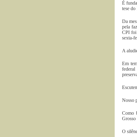
É funda
tese do
Da mesm
pela fa
CPI foi
sexta-fe
A aludi
Em temp
federal
preserv
Escutem
Nosso p
Como b
Grosso 
O silên