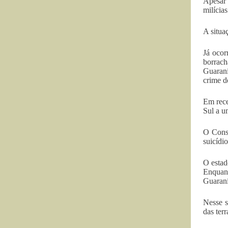
Apesar 
milícia
A situa
Já ocor
borrach
Guarani
crime d
Em rece
Sul a u
O Cons
suicíd
O estad
Enquan
Guarani
Nesse s
das ter