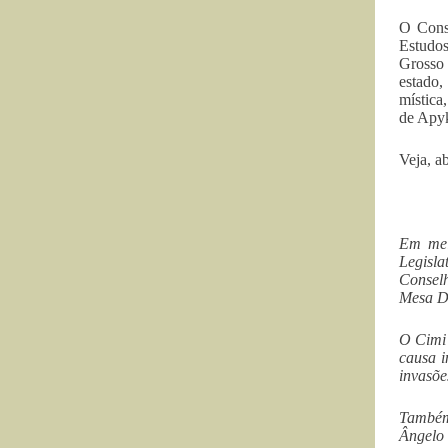
O Conse
Estudo
Grosso 
estado,
mística
de Apyk
Veja, a
Em meio
Legisla
Conselh
Mesa Di
O Cimi 
causa i
invasõe
Também
Ângelo