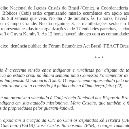
lho Nacional de Igrejas Cristãs do Brasil (Conic), a Coordenadori
s Bíblicos (Cebi) estão organizando missão ecumênica em apoio ao
do Sul semana que vem. No dia 7 de outubro, às 15 horas, haverá 
 em Campo Grande. No dia seguinte, 8, as manifestações serão em 
, representantes das três organizações e de 17 entidades parceiras, nacio
a’i e Guyra Kamby’i. Às 12 horas haverá almoço com as comunidades
baixo, denúncia pública do Fórum Ecumênico Act Brasil (FEACT Brasil
* * *
 à crescente tensão entre indígenas e ruralistas por disputa de 
tiva do estado criou na última semana uma Comissão Parlamentar de 
o Indigenista Missionário (Cimi). O requerimento apresentado pela d
retora que cria a comissão foi publicado na última terça-feira (22).
é um organismo vinculado à Conferência Nacional dos Bispos do Bras
ndígena em sua atuação missionária. Mara Caseiro, que também é faz
s de propriedades pelos guarani-kaiowá.
 apoiaram a criação da CPI do Cimi os deputados Zé Teixeira (DE
 Guerreiro (PSDB), José Carlos Barbosinha (PSB), George Takimo