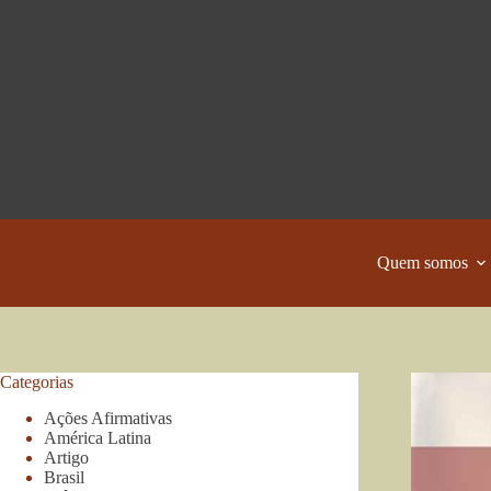
Pular
para
o
conteúdo
Quem somos
Categorias
Ações Afirmativas
América Latina
Artigo
Brasil