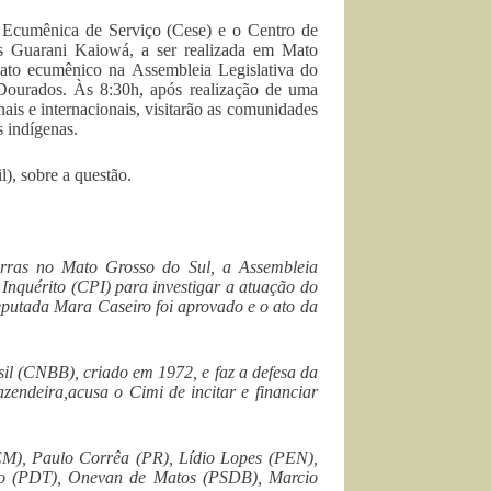
a Ecumênica de Serviço (Cese) e o Centro de
s Guarani Kaiowá, a ser realizada em Mato
ato ecumênico na Assembleia Legislativa do
Dourados. Às 8:30h, após realização de uma
nais e internacionais, visitarão as comunidades
 indígenas.
), sobre a questão.
terras no Mato Grosso do Sul, a Assembleia
Inquérito (CPI) para investigar a atuação do
eputada Mara Caseiro foi aprovado e o ato da
il (CNBB), criado em 1972, e faz a defesa da
endeira,acusa o Cimi de incitar e financiar
M), Paulo Corrêa (PR), Lídio Lopes (PEN),
to (PDT), Onevan de Matos (PSDB), Marcio