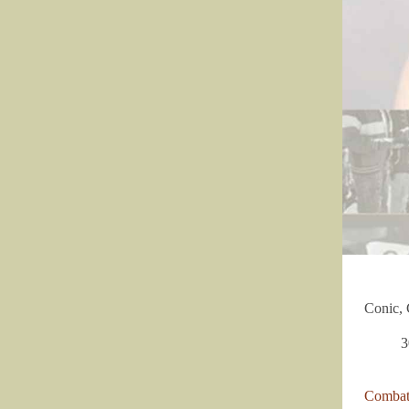
Conic, 
3
Combat