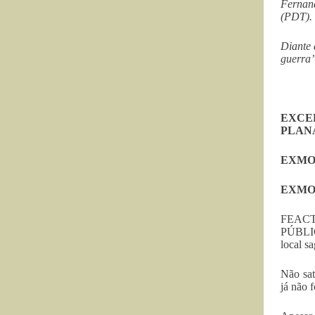
Fernan
(PDT).
Diante
guerra”
EXCE
PLANA
EXMO.
EXMO.
FEACT 
PÚBLIC
local s
Não sat
já não 