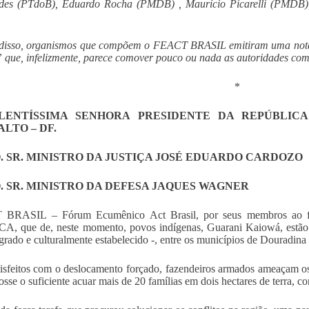
des (PTdoB), Eduardo Rocha (PMDB) , Maurício Picarelli (PMDB)
 disso, organismos que compõem o FEACT BRASIL emitiram uma nota 
 que, infelizmente, parece comover pouco ou nada as autoridades comp
*
LENTÍSSIMA SENHORA PRESIDENTE DA REPÚBLICA
LTO – DF.
 SR. MINISTRO DA JUSTIÇA JOSÉ EDUARDO CARDOZO
 SR. MINISTRO DA DEFESA JAQUES WAGNER
BRASIL – Fórum Ecumênico Act Brasil, por seus membros ao f
A, que de, neste momento, povos indígenas, Guarani Kaiowá, estão
agrado e culturalmente estabelecido -, entre os municípios de Douradin
isfeitos com o deslocamento forçado, fazendeiros armados ameaçam os
fosse o suficiente acuar mais de 20 famílias em dois hectares de terra, c