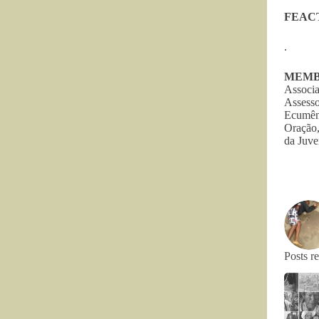
FEACT 
.
MEMB
Associ
Assess
Ecumên
Oração
da Juve
Posts r