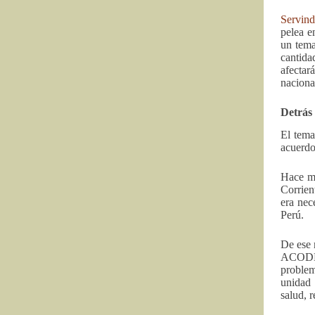
Servind
pelea e
un tema
cantida
afectar
naciona
Detrás 
El tema
acuerdos
Hace má
Corrien
era nec
Perú.
De ese 
ACODEC
problem
unidad 
salud, 