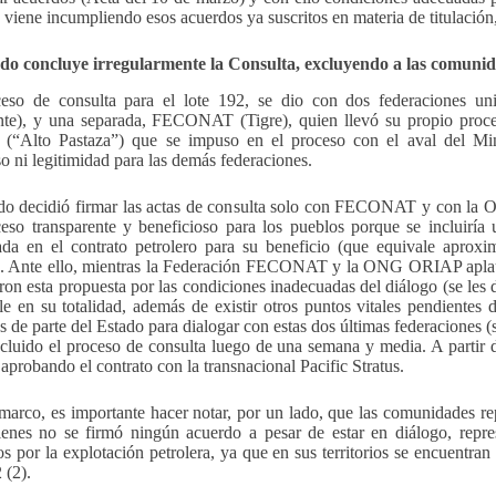
a viene incumpliendo esos acuerdos ya suscritos en materia de titulación
ado concluye irregularmente la Consulta, excluyendo a las comuni
ceso de consulta para el lote 192, se dio con dos federacion
nte), y una separada, FECONAT (Tigre), quien llevó su propio pro
“Alto Pastaza”) que se impuso en el proceso con el aval del Minis
o ni legitimidad para las demás federaciones.
do decidió firmar las actas de consulta solo con FECONAT y con la 
eso transparente y beneficioso para los pueblos porque se incluirí
zada en el contrato petrolero para su beneficio (que equivale apro
). Ante ello, mientras la Federación FECONAT y la ONG ORIAP 
ron esta propuesta por las condiciones inadecuadas del diálogo (se les 
ble en su totalidad, además de existir otros puntos vitales pendiente
 de parte del Estado para dialogar con estas dos últimas federaciones (
cluido el proceso de consulta luego de una semana y media. A partir de
 aprobando el contrato con la transnacional Pacific Stratus.
 marco, es importante hacer notar, por un lado, que las comunida
enes no se firmó ningún acuerdo a pesar de estar en diálogo, repr
os por la explotación petrolera, ya que en sus territorios se encuentra
 (2).