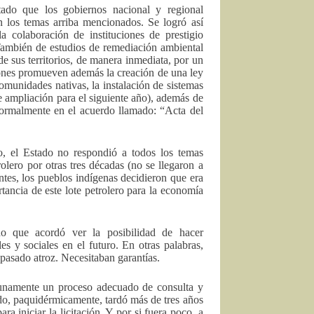
tado que los gobiernos nacional y regional
 los temas arriba mencionados. Se logró así
a colaboración de instituciones de prestigio
También de estudios de remediación ambiental
e sus territorios, de manera inmediata, por un
ciones promueven además la creación de una ley
comunidades nativas, la instalación de sistemas
e ampliación para el siguiente año), además de
ormalmente en el acuerdo llamado: “Acta del
ro, el Estado no respondió a todos los temas
lero por otras tres décadas (no se llegaron a
tes, los pueblos indígenas decidieron que era
rtancia de este lote petrolero para la economía
do que acordó ver la posibilidad de hacer
les y sociales en el futuro. En otras palabras,
 pasado atroz. Necesitaban garantías.
rtunamente un proceso adecuado de consulta y
ado, paquidérmicamente, tardó más de tres años
a iniciar la licitación. Y por si fuera poco, a