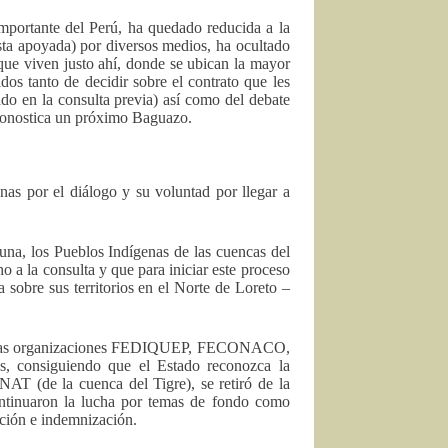
mportante del Perú, ha quedado reducida a la
sta apoyada) por diversos medios, ha ocultado
que viven justo ahí, donde se ubican la mayor
os tanto de decidir sobre el contrato que les
ado en la consulta previa) así como del debate
 pronostica un próximo Baguazo.
nas por el diálogo y su voluntad por llegar a
una, los Pueblos Indígenas de las cuencas del
o a la consulta y que para iniciar este proceso
 sobre sus territorios en el Norte de Loreto –
por las organizaciones FEDIQUEP, FECONACO,
consiguiendo que el Estado reconozca la
AT (de la cuenca del Tigre), se retiró de la
continuaron la lucha por temas de fondo como
ación e indemnización.