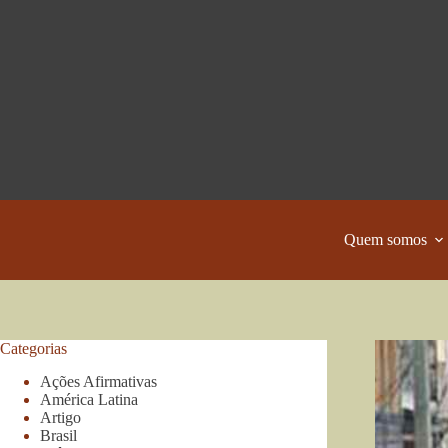
Pular
para
o
conteúdo
Quem somos
Categorias
Ações Afirmativas
América Latina
Artigo
Brasil