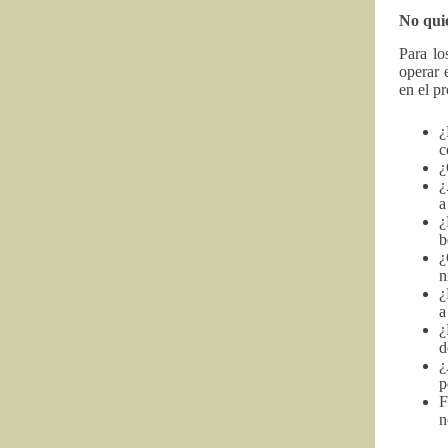
No quie
Para lo
operar 
en el p
¿
c
¿
¿
a
¿
b
¿
n
¿
a
¿
d
¿
p
F
n