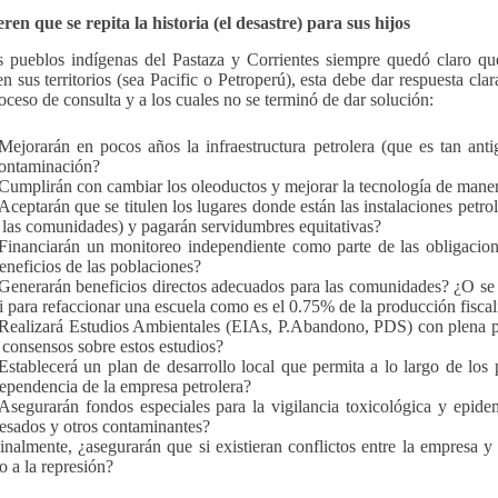
ren que se repita la historia (el desastre) para sus hijos
s pueblos indígenas del Pastaza y Corrientes siempre quedó claro qu
en sus territorios (sea Pacific o Petroperú), esta debe dar respuesta cla
roceso de consulta y a los cuales no se terminó de dar solución:
Mejorarán en pocos años la infraestructura petrolera (que es tan anti
ontaminación?
Cumplirán con cambiar los oleoductos y mejorar la tecnología de mane
Aceptarán que se titulen los lugares donde están las instalaciones petro
 las comunidades) y pagarán servidumbres equitativas?
Financiarán un monitoreo independiente como parte de las obligacio
eneficios de las poblaciones?
Generarán beneficios directos adecuados para las comunidades? ¿O se 
i para refaccionar una escuela como es el 0.75% de la producción fiscal
Realizará Estudios Ambientales (EIAs, P.Abandono, PDS) con plena pa
 consensos sobre estos estudios?
Establecerá un plan de desarrollo local que permita a lo largo de los
ependencia de la empresa petrolera?
Asegurarán fondos especiales para la vigilancia toxicológica y epide
esados y otros contaminantes?
inalmente, ¿asegurarán que si existieran conflictos entre la empresa y 
o a la represión?