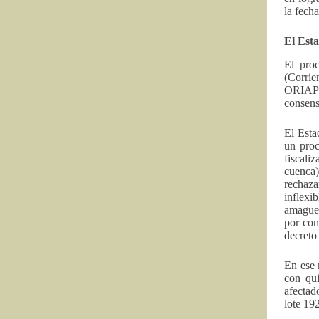
la fech
El Est
El pro
(Corrie
ORIAP (
consens
El Esta
un proc
fiscali
cuenca
rechaza
inflexi
amagues
por con
decreto
En ese
con qui
afectad
lote 192