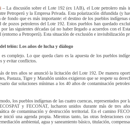
i
– La discusión sobre el Lote 192 (ex 1AB), el Lote petrolero más i
ntre Petroperú y la Empresa Privada. Esta polarización difundida (y ha
 de fondo que es más importante: el destino de los pueblos indígenas 
d de pozos petroleros del Lote 192.
Estos pueblos han quedado excluid
á por las siguientes décadas (al no haber llegado a acuerdos con el Est
l (entorno a Petroperú). Esta situación de exclusión e invisibilización
del telón: Los años de lucha y diálogo
 es complejo. Lo que queda claro es la apuesta de los pueblos indíge
 y evitar conflictos.
s de tres años se anunció la licitación del Lote 192. De manera oport
tes, Pastaza, Tigre y Marañón unidos exigieron que se respete su derech
esario dar soluciones mínimas a los 40 años de contaminación petrolera
modo, los pueblos indígenas de las cuatro cuencas, representados 
OSPAT y FECONAT, lucharon unidos durante más de tres años, 
ática de contaminación y destrucción territorial. En el camino FECON
e inició una agenda propia. Mientras tanto, las otras federaciones 
remediación ambiental, agua y saneamiento básico, titulación, compens