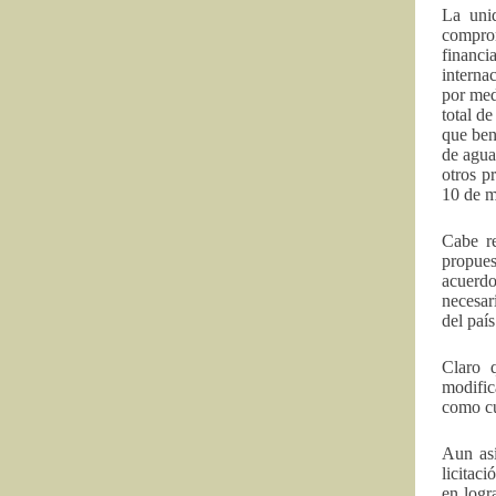
La unid
comprom
financi
interna
por med
total d
que ben
de agua
otros p
10 de 
Cabe re
propues
acuerdo
necesar
del país
Claro 
modific
como cu
Aun así
licitac
en logr