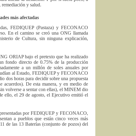
, remediación y salud.
dades más afectadas
es unidas, FEDIQUEP (Pastaza) y FECONACO
ceso. En el camino se creó una ONG llamada
terio de Cultura, sin ninguna explicación,
ONG ORIAP bajo el pretexto que ha realizado
a un fondo directo de 0.75% de la producción
ximadamente a un millón de soles anuales por
aplaudían al Estado, FEDIQUEP y FECONACO
dio dos horas para decidir sobre una propuesta
s de acuerdos). De esta manera, y en medio de
sin volverse a sentar con ellas), el MINEM dio
 ello, el 29 de agosto, el Ejecutivo emitió el
des representadas por FEDIQUEP y FECONACO,
esentan a pueblos que están cinco veces más
n 11 de las 13 Baterías (conjunto de pozos) del