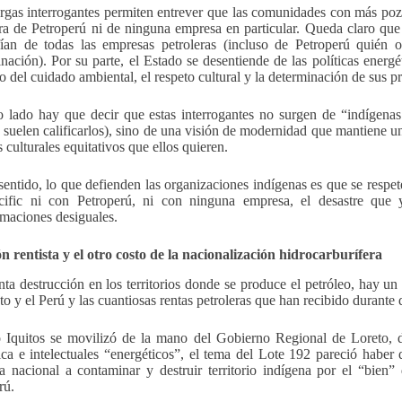
argas interrogantes permiten entrever que las comunidades con más pozo
ra de Petroperú ni de ninguna empresa en particular. Queda claro que
ían de todas las empresas petroleras (incluso de Petroperú quién o
nación). Por su parte, el Estado se desentiende de las políticas energ
o del cuidado ambiental, el respeto cultural y la determinación de sus pr
o lado hay que decir que estas interrogantes no surgen de “indígena
 suelen calificarlos), sino de una visión de modernidad que mantiene un 
 culturales equitativos que ellos quieren.
sentido, lo que defienden las organizaciones indígenas es que se respe
cific ni con Petroperú, ni con ninguna empresa, el desastre que 
rmaciones desiguales.
n rentista y el otro costo de la nacionalización hidrocarburífera
nta destrucción en los territorios donde se produce el petróleo, hay u
to y el Perú y las cuantiosas rentas petroleras que han recibido durante
 Iquitos se movilizó de la mano del Gobierno Regional de Loreto,
ca e intelectuales “energéticos”, el tema del Lote 192 pareció habe
ra nacional a contaminar y destruir territorio indígena por el “bien”
rú.