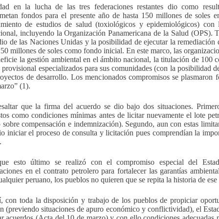
ad en la lucha de las tres federaciones restantes dio como resul
etan fondos para el presente año de hasta 150 millones de soles en
amiento de estudios de salud (toxiológicos y epidemiológicos) con l
cional, incluyendo la Organización Panamericana de la Salud (OPS). 
io de las Naciones Unidas y la posibilidad de ejecutar la remediación d
e 50 millones de soles como fondo inicial. En este marco, las organiza
eficie la gestión ambiental en el ámbito nacional, la titulación de 100 
 provisional especializados para sus comunidades (con la posibilidad d
royectos de desarrollo. Los mencionados compromisos se plasmaron f
marzo”
(1).
saltar que la firma del acuerdo se dio bajo dos situaciones. Prime
tos como condiciones mínimas antes de licitar nuevamente el lote petro
 sobre compensación e indemnización). Segundo, aun con estas limitan
io iniciar el proceso de consulta y licitación pues comprendían la impo
.
que esto último se realizó con el compromiso especial del Esta
aciones en el contrato petrolero para fortalecer las garantías ambienta
alquier peruano, los pueblos no quieren que se repita la historia de ese
, con toda la disposición y trabajo de los pueblos de propiciar opo
ión (previendo situaciones de apuro económico y conflictividad), el Est
ar acuerdos (Acta del 10 de marzo) y con ello condiciones adecuadas par