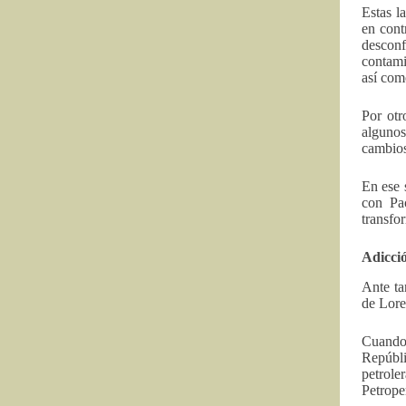
Estas l
en cont
desconf
contami
así com
Por otr
algunos
cambios
En ese 
con Pa
transfo
Adicció
Ante ta
de Lore
Cuando
Repúbli
petrole
Petrope