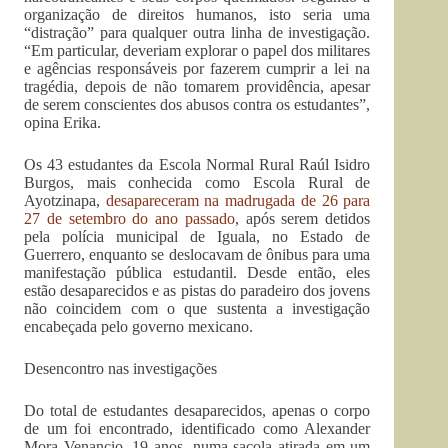
organização de direitos humanos, isto seria uma
“distração” para qualquer outra linha de investigação.
“Em particular, deveriam explorar o papel dos militares
e agências responsáveis por fazerem cumprir a lei na
tragédia, depois de não tomarem providência, apesar
de serem conscientes dos abusos contra os estudantes”,
opina Erika.
Os 43 estudantes da Escola Normal Rural Raúl Isidro
Burgos, mais conhecida como Escola Rural de
Ayotzinapa,
desapareceram na madrugada de 26 para
27 de setembro do ano passado
, após serem detidos
pela polícia municipal de Iguala, no Estado de
Guerrero, enquanto se deslocavam de ônibus para uma
manifestação pública estudantil. Desde então, eles
estão desaparecidos e as pistas do paradeiro dos jovens
não coincidem com o que sustenta a investigação
encabeçada pelo governo mexicano.
Desencontro nas investigações
Do total de estudantes desaparecidos, apenas o corpo
de um foi encontrado, identificado como Alexander
Mora Venancio, 19 anos, numa sacola atirada em um