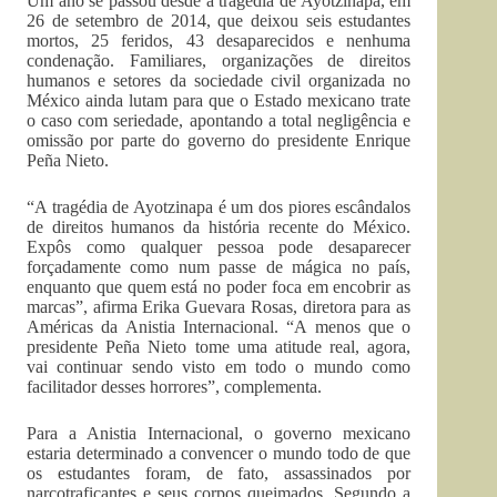
Um ano se passou desde a tragédia de Ayotzinapa, em
26 de setembro de 2014, que deixou seis estudantes
mortos, 25 feridos, 43 desaparecidos e nenhuma
condenação. Familiares, organizações de direitos
humanos e setores da sociedade civil organizada no
México ainda lutam para que o Estado mexicano trate
o caso com seriedade, apontando a total negligência e
omissão por parte do governo do presidente Enrique
Peña Nieto.
“A tragédia de Ayotzinapa é um dos piores escândalos
de direitos humanos da história recente do México.
Expôs como qualquer pessoa pode desaparecer
forçadamente como num passe de mágica no país,
enquanto que quem está no poder foca em encobrir as
marcas”, afirma Erika Guevara Rosas, diretora para as
Américas da Anistia Internacional. “A menos que o
presidente Peña Nieto tome uma atitude real, agora,
vai continuar sendo visto em todo o mundo como
facilitador desses horrores”, complementa.
Para a Anistia Internacional, o governo mexicano
estaria determinado a convencer o mundo todo de que
os estudantes foram, de fato, assassinados por
narcotraficantes e seus corpos queimados. Segundo a