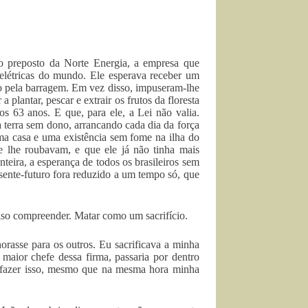
do preposto da Norte Energia, a empresa que
elétricas do mundo. Ele esperava receber um
ulso pela barragem. Em vez disso, impuseram-lhe
 plantar, pescar e extrair os frutos da floresta
os 63 anos. E que, para ele, a Lei não valia.
 terra sem dono, arrancando cada dia da força
uma casa e uma existência sem fome na ilha do
 lhe roubavam, e que ele já não tinha mais
teira, a esperança de todos os brasileiros sem
esente-futuro fora reduzido a um tempo só, que
iso compreender. Matar como um sacrifício.
rasse para os outros. Eu sacrificava a minha
maior chefe dessa firma, passaria por dentro
e fazer isso, mesmo que na mesma hora minha