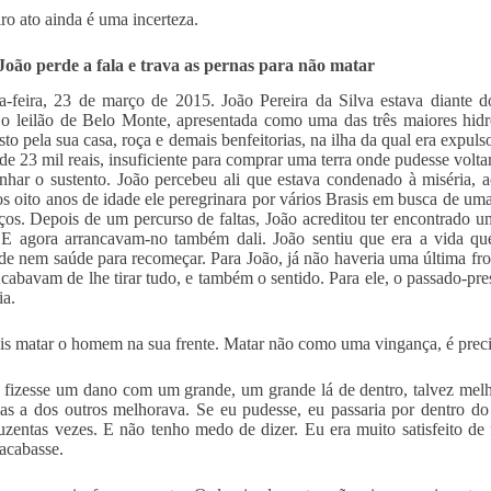
iro ato ainda é uma incerteza.
João perde a fala e trava as pernas para não matar
-feira, 23 de março de 2015. João Pereira da Silva estava diante 
o leilão de Belo Monte, apresentada como uma das três maiores hidr
usto pela sua casa, roça e demais benfeitorias, na ilha da qual era exp
de 23 mil reais, insuficiente para comprar uma terra onde pudesse voltar a
nhar o sustento. João percebeu ali que estava condenado à miséria, a
s oito anos de idade ele peregrinara por vários Brasis em busca de uma
ços. Depois de um percurso de faltas, João acreditou ter encontrado 
E agora arrancavam-no também dali. João sentiu que era a vida que
de nem saúde para recomeçar. Para João, já não haveria uma última fron
Acabavam de lhe tirar tudo, e também o sentido. Para ele, o passado-pr
ia.
is matar o homem na sua frente. Matar não como uma vingança, é prec
 fizesse um dano com um grande, um grande lá de dentro, talvez melho
as a dos outros melhorava. Se eu pudesse, eu passaria por dentro do 
zentas vezes. E não tenho medo de dizer. Eu era muito satisfeito d
 acabasse.