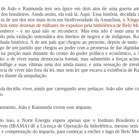
 de João e Raimunda tem seu ápice em dois atos de uma guerra ama
 dos brasileiros. Ainda assim, ela está lá. Aqui. Essa história, decidi
cia de um dos rios mais ricos em biodiversidade da Amazônia,
o Xingu
dois entre dezenas de milhares de expulsos pela hidrelétrica de Belo M
onhece – e no qual não se reconhece. Mas esta não é mais uma ent
ado pela violação sistemática dos direitos de negros e de indígenas. 
lhada histórica. A de um país que chegou ao presente, depois de tanto 
go de um partido que chegou ao poder com a promessa de dar dignidad
u na porção mais distante do centro do poder político e econômico,
ão: a de viver numa democracia formal, mas submetido a forças acim
 inflige a suas vítimas uma dor ainda maior, e uma sensação de irre
ncia de viver não fora da lei, mas sem lei que escava a existência de R
es diante da aniquilação.
a decidiu viver, ainda que carregando seus pedaços. João não sabe co
io.
omento, João e Raimunda vivem esse impasse.
to isso, a Norte Energia espera apenas que o Instituto Brasileir
eis (IBAMA) dê a Licença de Operação da hidrelétrica, mesmo sem 
 e compensação do impacto, para começar a encher o lago de Belo Mo