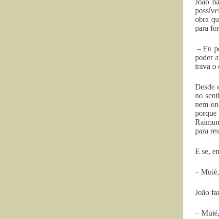
João nã
possíve
obra qu
para fo
– Eu pe
poder a
trava o
Desde e
no sent
nem ond
porque 
Raimund
para res
E se, em
– Muié, 
João fa
– Muié,