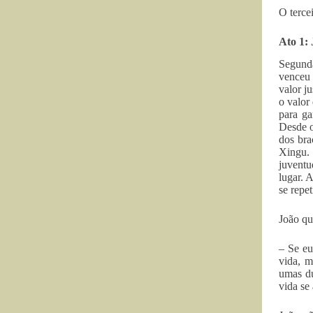
O terce
Ato 1: 
Segunda
venceu 
valor j
o valor 
para ga
Desde o
dos bra
Xingu. 
juventu
lugar. 
se repet
João qu
– Se eu
vida, m
umas du
vida se