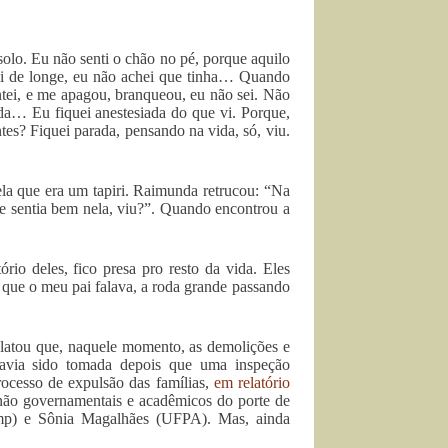
 solo. Eu não senti o chão no pé, porque aquilo
 vi de longe, eu não achei que tinha… Quando
ntei, e me apagou, branqueou, eu não sei. Não
nada… Eu fiquei anestesiada do que vi. Porque,
es? Fiquei parada, pensando na vida, só, viu.
la que era um tapiri. Raimunda retrucou: “Na
me sentia bem nela, viu?”. Quando encontrou a
rio deles, fico presa pro resto da vida. Eles
que o meu pai falava, a roda grande passando
elatou que, naquele momento, as demolições e
avia sido tomada depois que uma inspeção
rocesso de expulsão das famílias,
em relatório
s não governamentais e acadêmicos do porte de
p) e Sônia Magalhães (UFPA). Mas, ainda