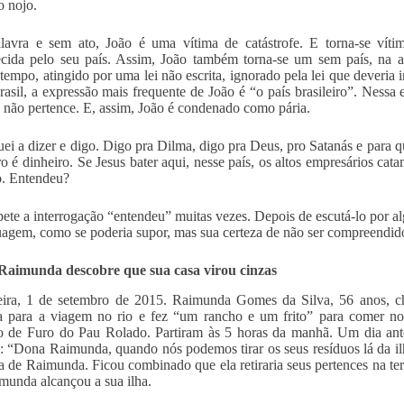
o nojo.
avra e sem ato, João é uma vítima de catástrofe. E torna-se vítim
cida pelo seu país. Assim, João também torna-se um sem país, na ab
empo, atingido por uma lei não escrita, ignorado pela lei que deveria i
rasil, a expressão mais frequente de João é “o país brasileiro”. Nessa
e não pertence. E, assim, João é condenado como pária.
ei a dizer e digo. Digo pra Dilma, digo pra Deus, pro Satanás e para qu
iro é dinheiro. Se Jesus bater aqui, nesse país, os altos empresários cat
. Entendeu?
pete a interrogação “entendeu” muitas vezes. Depois de escutá-lo por
uagem, como se poderia supor, mas sua certeza de não ser compreendid
 Raimunda descobre que sua casa virou cinzas
feira, 1 de setembro de 2015. Raimunda Gomes da Silva, 56 anos, 
a para a viagem no rio e fez “um rancho e um frito” para comer no
o de Furo do Pau Rolado. Partiram às 5 horas da manhã. Um dia ante
: “Dona Raimunda, quando nós podemos tirar os seus resíduos lá da il
a de Raimunda. Ficou combinado que ela retiraria seus pertences na ter
imunda alcançou a sua ilha.