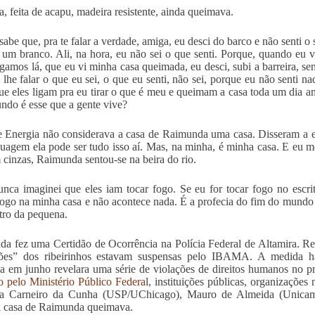
a, feita de acapu, madeira resistente, ainda queimava.
sabe que, pra te falar a verdade, amiga, eu desci do barco e não senti o
um branco. Ali, na hora, eu não sei o que senti. Porque, quando eu
gamos lá, que eu vi minha casa queimada, eu desci, subi a barreira, se
 lhe falar o que eu sei, o que eu senti, não sei, porque eu não senti 
e eles ligam pra eu tirar o que é meu e queimam a casa toda um dia ant
do é esse que a gente vive?
 Energia não considerava a casa de Raimunda uma casa. Disseram a e
guagem ela pode ser tudo isso aí. Mas, na minha, é minha casa. E eu 
 cinzas, Raimunda sentou-se na beira do rio.
nca imaginei que eles iam tocar fogo. Se eu for tocar fogo no escritó
ogo na minha casa e não acontece nada. É a profecia do fim do mundo 
tro da pequena.
a fez uma Certidão de Ocorrência na Polícia Federal de Altamira. R
ões” dos ribeirinhos estavam suspensas pelo IBAMA. A medida h
da em junho revelara uma série de violações de direitos humanos no p
o pelo Ministério Público Federa
l, instituições públicas, organizaçõe
a Carneiro da Cunha (USP/UChicago), Mauro de Almeida (Unicam
a casa de Raimunda queimava.