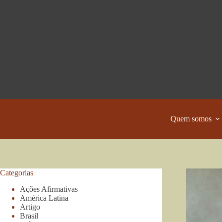
Pular
para
o
conteúdo
Quem somos
Categorias
Ações Afirmativas
América Latina
Artigo
Brasil