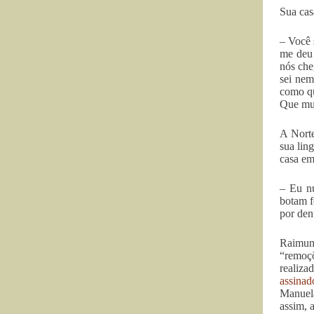
Sua cas
– Você 
me deu 
nós che
sei nem
como qu
Que mun
A Norte
sua lin
casa em
– Eu nu
botam f
por den
Raimund
“remoç
realiza
assinad
Manuel
assim, 