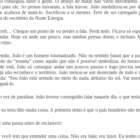
o conseguiu fazer o gesto. O desejo de matar não virou movimento. 
l para ele. As pernas travaram, a fala travou. João imobilizou-se por 
e acabava de matá-lo. Sacrificou a si mesmo. Teve de ser carregado 
ra do escritório da Norte Energia.
rdi… Chegou um ponto de eu perder a fala. Perdi tudo. Ficava só esp
ndar. Hoje eu ando um pouco, mas minhas pernas doem, e incham. Min
 corpo.
ntão, João é um homem traumatizado. Não no sentido banal que a pal
ido do “trauma” como aquilo que não é possível simbolizar, do burac
e está, João só consegue andar uns poucos passos e logo precisa se
já não reconhece o território. João tornou-se um desterrado de tudo e
a: “Seu João está sentado no meio do nada, debaixo do sol. Vai morre
gatá-lo.
 vez de paralisar, João tivesse conseguido falar naquele dia, o que teria
eu teria dito muita coisa. A primeira delas é que o país brasileiro não te
z uma pausa antes de esclarecer:
 você tem que entender uma coisa. Não era falar, era fazer. Eu tenho