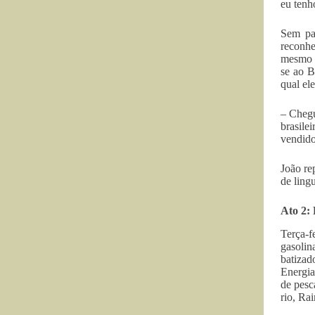
eu tenh
Sem pal
reconhe
mesmo t
se ao B
qual el
– Chegu
brasile
vendido
João re
de ling
Ato 2:
Terça-
gasolin
batizad
Energia
de pesc
rio, Ra