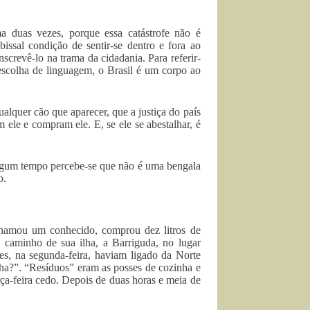
a duas vezes, porque essa catástrofe não é
issal condição de sentir-se dentro e fora ao
nscrevê-lo na trama da cidadania. Para referir-
 escolha de linguagem, o Brasil é um corpo ao
alquer cão que aparecer, que a justiça do país
am ele e compram ele. E, se ele se abestalhar, é
 algum tempo percebe-se que não é uma bengala
o.
chamou um conhecido, comprou dez litros de
 caminho de sua ilha, a Barriguda, no lugar
s, na segunda-feira, haviam ligado da Norte
ha?”. “Resíduos” eram as posses de cozinha e
ça-feira cedo. Depois de duas horas e meia de