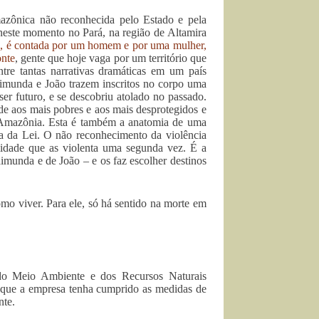
zônica não reconhecida pelo Estado e pela
da neste momento no Pará, na região de Altamira
, é contada por um homem e por uma mulher,
onte
, gente que hoje vaga por um território que
re tantas narrativas dramáticas em um país
Raimunda e João trazem inscritos no corpo uma
ser futuro, e se descobriu atolado no passado.
e aos mais pobres e aos mais desprotegidos e
 a Amazônia. Esta é também a anatomia de uma
a da Lei. O não reconhecimento da violência
alidade que as violenta uma segunda vez. É a
aimunda e de João – e os faz escolher destinos
mo viver. Para ele, só há sentido na morte em
o do Meio Ambiente e dos Recursos Naturais
que a empresa tenha cumprido as medidas de
nte.