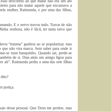
João descobriu ali que matar não era um ato
inteiro para não matar aquele que encarnava a
pela mulher, Raimunda, e por uma das filhas,
umando. E o nervo travou tudo. Travar de não
ha senhora, não é fácil, ter tanta raiva que
avra “trauma” ganhou ao se popularizar, mas
o que não vira marca. Sem saber para onde ir
ntar-se num banquinho. Quando sai, perde-se
 também de si. Dias atrás um amigo ligou para
r ali”. Raimunda pediu a uma das sete filhas
 dito?
m justiça.
 nojo desse pessoal. Que Deus me perdoe, mas