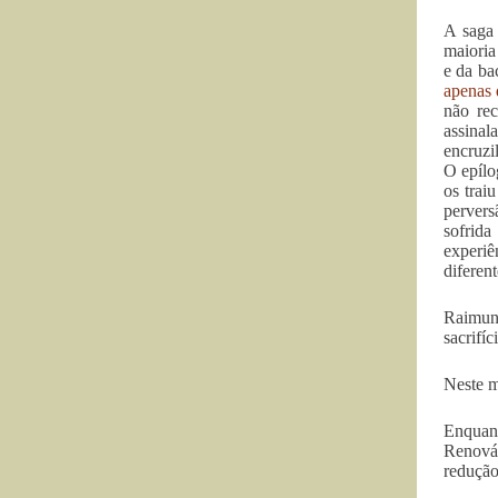
A saga
maioria
e da ba
apenas 
não rec
assinal
encruzi
O epílo
os trai
pervers
sofrida
experiê
diferent
Raimund
sacrifíc
Neste m
Enquan
Renováv
redução