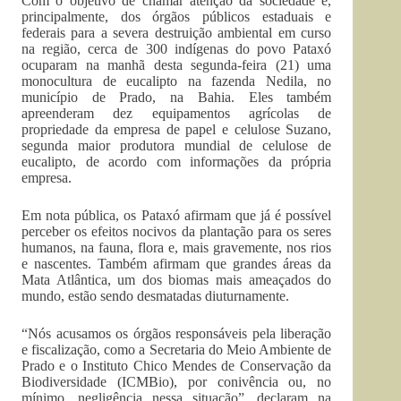
Com o objetivo de chamar atenção da sociedade e,
principalmente, dos órgãos públicos estaduais e
federais para a severa destruição ambiental em curso
na região, cerca de 300 indígenas do povo Pataxó
ocuparam na manhã desta segunda-feira (21) uma
monocultura de eucalipto na fazenda Nedila, no
município de Prado, na Bahia. Eles também
apreenderam dez equipamentos agrícolas de
propriedade da empresa de papel e celulose Suzano,
segunda maior produtora mundial de celulose de
eucalipto, de acordo com informações da própria
empresa.
Em nota pública, os Pataxó afirmam que já é possível
perceber os efeitos nocivos da plantação para os seres
humanos, na fauna, flora e, mais gravemente, nos rios
e nascentes. Também afirmam que grandes áreas da
Mata Atlântica, um dos biomas mais ameaçados do
mundo, estão sendo desmatadas diuturnamente.
“Nós acusamos os órgãos responsáveis pela liberação
e fiscalização, como a Secretaria do Meio Ambiente de
Prado e o Instituto Chico Mendes de Conservação da
Biodiversidade (ICMBio), por conivência ou, no
mínimo, negligência nessa situação”, declaram na