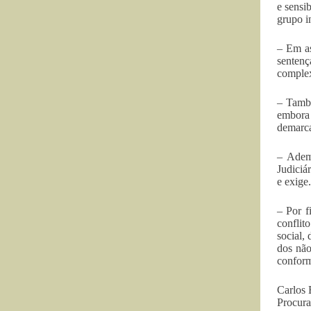
e sensi
grupo i
– Em as
sentenç
complex
– També
embora 
demarc
– Adema
Judiciá
e exige.
– Por f
conflit
social,
dos não
conform
Carlos
Procura