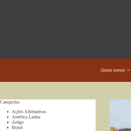
Pular
para
o
conteúdo
Quem somos
Categorias
Ações Afirmativas
América Latina
Artigo
Brasil