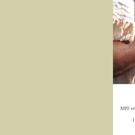
MPF em 
1