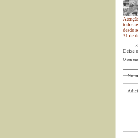
Atenção
todos o
desde se
31 de d
3
Deixe 
O seu en
Nom
Adici