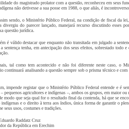
bilidade do magistrado prolator com a questão, reconheceu em seus fun
ndígena não detivesse a sua posse em 1988, o que aliás, é incontrovers
sim sendo, o Ministério Público Federal, na condição de fiscal da lei
a divergiu do parecer lançado, manejará recurso discutindo esses po
a questão jurídica.
m é válido destacar que enquanto não transitada em julgado a sentença
a sentença tenha, em antecipação dos seus efeitos, sobrestado todo e 
ação.
is, tal como tem acontecido e não foi diferente neste caso, o Min
rio continuará analisando a questão sempre sob o prisma técnico e com 
im, impende registar que o Ministério Público Federal entende e é sens
o – pequenos agricultores e indígenas –, ambos os grupos, em maior ou
 de modo que seja qual for o resultado final da contenda, há que se enco
 indígenas e o direito à terra aos índios, única forma de garantir o ple
e seus usos, costumes e tradições.
 Eduardo Raddatz Cruz
dor da República em Erechim