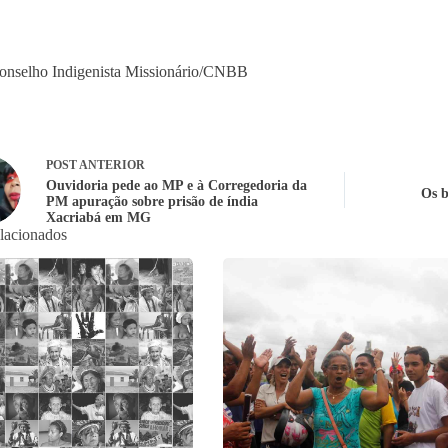
onselho Indigenista Missionário/CNBB
POST
ANTERIOR
Ouvidoria pede ao MP e à Corregedoria da
Os b
PM apuração sobre prisão de índia
Xacriabá em MG
elacionados