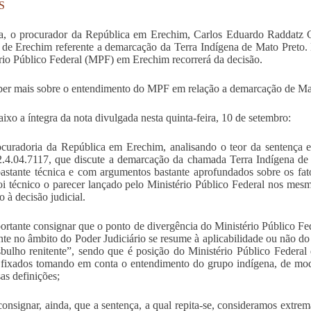
S
, o procurador da República em Erechim, Carlos Eduardo Raddatz Cr
 de Erechim referente a demarcação da Terra Indígena de Mato Preto.
rio Público Federal (MPF) em Erechim recorrerá da decisão.
ber mais sobre o entendimento do MPF em relação a demarcação de Ma
aixo a íntegra da nota divulgada nesta quinta-feira, 10 de setembro:
curadoria da República em Erechim, analisando o teor da sentença 
.4.04.7117, que discute a demarcação da chamada Terra Indígena de 
astante técnica e com argumentos bastante aprofundados sobre os fatos 
i técnico o parecer lançado pelo Ministério Público Federal nos mes
o à decisão judicial.
ortante consignar que o ponto de divergência do Ministério Público Fed
nte no âmbito do Poder Judiciário se resume à aplicabilidade ou não 
sbulho renitente”, sendo que é posição do Ministério Público Federal 
fixados tomando em conta o entendimento do grupo indígena, de modo
sas definições;
consignar, ainda, que a sentença, a qual repita-se, consideramos ext