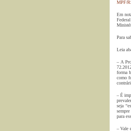
MPF/R
Em nota
Federal
Ministé
Para sa
Leia ab
– A Pro
72.2012
forma b
como fo
contrári
– É imp
prevale
seja “e
sempre 
para es
– Vale 