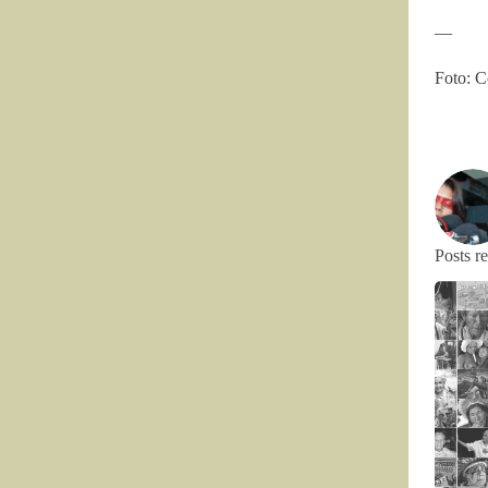
—
Foto: C
Posts r