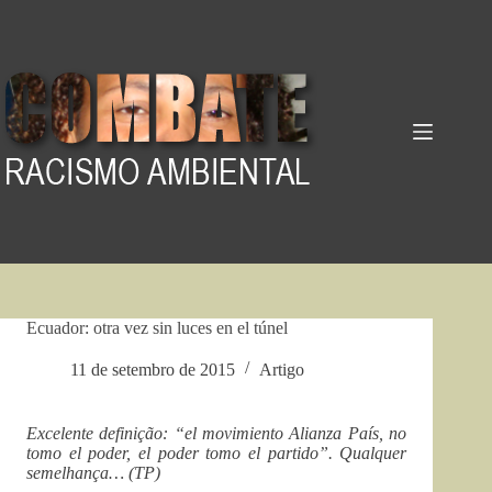
Pular
para
o
conteúdo
Ecuador: otra vez sin luces en el túnel
11 de setembro de 2015
Artigo
Excelente definição: “el movimiento Alianza País, no
tomo el poder, el poder tomo el partido”. Qualquer
semelhança… (TP)