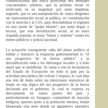
comunicacional que busca posicionar tres mensajes
concatenados: primero, que la protesta social es
irrelevante en su magnitud, por tanto ilegitima;
segundo, que es una manipulación de viejos dirigentes
sin representación social ni política, en confabulación
con la derecha y la CIA, para desestabilizar el régimen
en una suerte de “golpe blando”, por tanto ilegal; y
tercera, que esta movilización social, al no tener
respaldo popular, se torna “brutal y violenta” contra los
bienes públicos y policía nacional.
La actuación consiguiente salta del plano político al
militar y entonces la respuesta gubernamental es “el
uso progresivo de la fuerza pública” y la
descalificación total a los liderazgos sociales y a todo
aquel que se manifiesta. Se suma a esto la declaratoria
del Estado de Excepción en todo el país por la
actividad piroclástica del volcán Cotopaxi, lo cual deja
una tela de duda sobre las intenciones represivas de
fondo en esta lógica del uso progresivo de la fuerza
declarada por el gobierno, lo cual se expresa ya
directamente en varios puntos del país y
particularmente en Saraguro, comunidad de mayoría
indígena, quienes junto a la población mestiza, tenían
bloqueada vías pero donde un gigantesco operativo