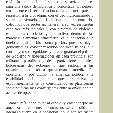
está a la mitad del túnel y aun no se avizoran luces
para una salida democrática y concertada. El peligro
más latente es la exacerbación de la violencia, pues la
represión a la ciudadanía con el uso indiscriminado y
sobredimensionado de la fuerza militar contra los
colectivos que protestan, generan a su vez respuestas
cada vez más radicales y con síntomas de violencia
estructurada de ciertos grupos activos dentro de las
marchas; la amenaza catastrófica, es la incitación a un
duelo campal pueblo contra pueblo, pues estrategia
gobiernista es colocar “escudos sociales” físicos, que
constituyen sus seguidores y que resguardan el palacio
de Gobierno y gobernaciones en cada provincia, son
militantes partidistas y de organizaciones sociales,
hologramas del gobierno y que replican a las
organizaciones históricas que activan la movilización
opositora; y por último, la amenaza política a la
estabilidad del gobierno que progresiva y
espontáneamente se va consolidando en plataformas
socio políticas más convergentes entre la diversidad de
actores de oposición.
Alianza País, debe mirar al espejo, y entender que las
amenazas que siente, mientras no se consolide un
liderazgo fuerte en la oposición, no lo son realmente