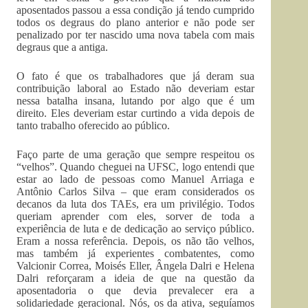
aposentados passou a essa condição já tendo cumprido
todos os degraus do plano anterior e não pode ser
penalizado por ter nascido uma nova tabela com mais
degraus que a antiga.
O fato é que os trabalhadores que já deram sua
contribuição laboral ao Estado não deveriam estar
nessa batalha insana, lutando por algo que é um
direito. Eles deveriam estar curtindo a vida depois de
tanto trabalho oferecido ao público.
Faço parte de uma geração que sempre respeitou os
“velhos”. Quando cheguei na UFSC, logo entendi que
estar ao lado de pessoas como Manuel Arriaga e
Antônio Carlos Silva – que eram considerados os
decanos da luta dos TAEs, era um privilégio. Todos
queriam aprender com eles, sorver de toda a
experiência de luta e de dedicação ao serviço público.
Eram a nossa referência. Depois, os não tão velhos,
mas também já experientes combatentes, como
Valcionir Correa, Moisés Eller, Ângela Dalri e Helena
Dalri reforçaram a ideia de que na questão da
aposentadoria o que devia prevalecer era a
solidariedade geracional. Nós, os da ativa, seguíamos