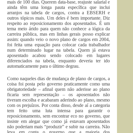
mais de 100 dias. Querem data-base, reajuste salarial e
ainda têm uma longa pauta específica que inclui
arranjos na tabela de cargos, contra a EBSERH e
outros tópicos mais. Um deles é bem importante. Diz
respeito ao reposicionamento dos aposentados. É um
tema meio árido para quem não conhece a lógica da
carreira pública, mas em linhas gerais posso explicar
assim: quando veio o novo plano de cargos em 2004,
foi feita uma equação para colocar cada trabalhador
num determinado lugar na tabela. Quem já estava
aposentado acabou sendo colocado em lugares
diferenciados na tabela, enquanto deveria ter ido
automaticamente para o último degrau.
Como naqueles dias de mudança de plano de cargos, a
coisa foi posta pelo governo praticamente como uma
obrigatoriedade – afinal quem não aderisse ao plano
ficaria sem representação – os aposentados não
tiveram escolha e acabaram aderindo ao plano, mesmo
com os prejuízos. Por conta disso, desde aí a categoria
tem feito uma luta intensa para garantir o
reposicionamento, sem encontrar eco no governo, que
insiste em alegar que como já estavam aposentados
não poderiam mais “produzir” e subir na carreira. Não
leva em conta o governo que a maioria dos