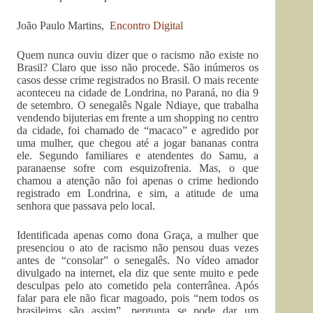
João Paulo Martins,
Encontro Digital
Quem nunca ouviu dizer que o racismo não existe no
Brasil? Claro que isso não procede. São inúmeros os
casos desse crime registrados no Brasil. O mais recente
aconteceu na cidade de Londrina, no Paraná, no dia 9
de setembro. O senegalês Ngale Ndiaye, que trabalha
vendendo bijuterias em frente a um shopping no centro
da cidade, foi chamado de “macaco” e agredido por
uma mulher, que chegou até a jogar bananas contra
ele. Segundo familiares e atendentes do Samu, a
paranaense sofre com esquizofrenia. Mas, o que
chamou a atenção não foi apenas o crime hediondo
registrado em Londrina, e sim, a atitude de uma
senhora que passava pelo local.
Identificada apenas como dona Graça, a mulher que
presenciou o ato de racismo não pensou duas vezes
antes de “consolar” o senegalês. No vídeo amador
divulgado na internet, ela diz que sente muito e pede
desculpas pelo ato cometido pela conterrânea. Após
falar para ele não ficar magoado, pois “nem todos os
brasileiros são assim”, pergunta se pode dar um