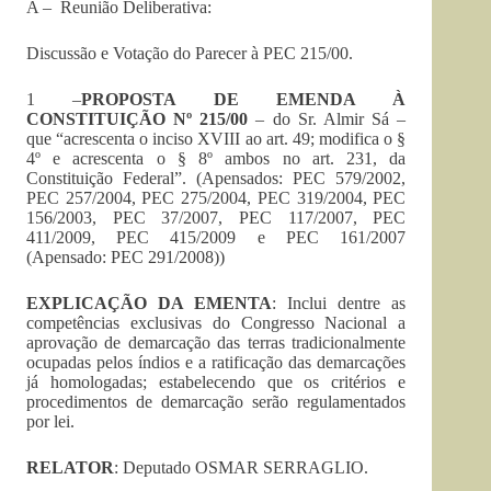
A – Reunião Deliberativa:
Discussão e Votação do Parecer à PEC 215/00.
1 –
PROPOSTA DE EMENDA À
CONSTITUIÇÃO Nº 215/00
– do Sr. Almir Sá –
que “acrescenta o inciso XVIII ao art. 49; modifica o §
4º e acrescenta o § 8º ambos no art. 231, da
Constituição Federal”. (Apensados: PEC 579/2002,
PEC 257/2004, PEC 275/2004, PEC 319/2004, PEC
156/2003, PEC 37/2007, PEC 117/2007, PEC
411/2009, PEC 415/2009 e PEC 161/2007
(Apensado: PEC 291/2008))
EXPLICAÇÃO DA EMENTA
: Inclui dentre as
competências exclusivas do Congresso Nacional a
aprovação de demarcação das terras tradicionalmente
ocupadas pelos índios e a ratificação das demarcações
já homologadas; estabelecendo que os critérios e
procedimentos de demarcação serão regulamentados
por lei.
RELATOR
: Deputado OSMAR SERRAGLIO.