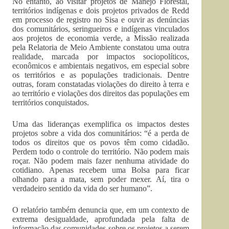
No entanto, ao visitar projetos de Manejo Florestal,
territórios indígenas e dois projetos privados de Redd
em processo de registro no Sisa e ouvir as denúncias
dos comunitários, seringueiros e indígenas vinculados
aos projetos de economia verde, a Missão realizada
pela Relatoria de Meio Ambiente constatou uma outra
realidade, marcada por impactos sociopolíticos,
econômicos e ambientais negativos, em especial sobre
os territórios e as populações tradicionais. Dentre
outras, foram constatadas violações do direito à terra e
ao território e violações dos direitos das populações em
territórios conquistados.
Uma das lideranças exemplifica os impactos destes
projetos sobre a vida dos comunitários: “é a perda de
todos os direitos que os povos têm como cidadão.
Perdem todo o controle do território. Não podem mais
roçar. Não podem mais fazer nenhuma atividade do
cotidiano. Apenas recebem uma Bolsa para ficar
olhando para a mata, sem poder mexer. Aí, tira o
verdadeiro sentido da vida do ser humano”.
O relatório também denuncia que, em um contexto de
extrema desigualdade, aprofundada pela falta de
informação das comunidades sobre os projetos a serem