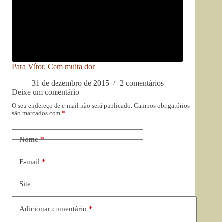
Para Vítor. Com muita dor
31 de dezembro de 2015
2 comentários
Deixe um comentário
O seu endereço de e-mail não será publicado.
Campos obrigatórios
são marcados com
*
Nome
*
E-mail
*
Site
Adicionar comentário
*