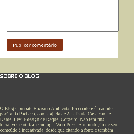
Publicar comentário
SOBRE O BLOG
O Blog Combate Racismo Ambiental foi criado e é mantido
por Tania Pacheco, com a ajuda de Ana Paula Cavalcanti e
Daniel Levi e design de Raquel Cordeiro. Não tem fins
lucrativos e utiliza tecnologia WordPress. A reprodução de seu
conteúdo é incentivada, desde que citando a fonte e também