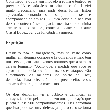
Com medo, a dupla tem mudado a rotina e tentado se
prevenir. “Ameaçada dessa maneira nunca fui. Já vivi
muito preconceito, mas nada dessa forma. Estou
apavorada, tentando sair sempre de táxi e
acompanhada de amigos. A única coisa que não vou
deixar acontecer é isso impactar meu trabalho e minha
arte. Mas é assustador”, comenta a dançarina e atriz
Cristal Lopez, 32, que foi citada na ameaça.
Exposição
Brasileiro não é transgênero, mas se veste como
mulher em algumas ocasiões e há dois anos e meio tem
um personagem para eventos noturnos que assume o
caráter feminino. “Acho que, à medida que você se
aproxima da ideia do feminino, esses ataques vão
aumentando. As mulheres são objeto de uso”,
denuncia. Para ele, além do preconceito, essas
ameaças têm origem no machismo.
Os dois decidiram vir a público e denunciar as
ameaças também pela internet, em uma publicação que
já tem quase 500 compartilhamentos. Eles acreditam
que isso pode ser uma defesa, já que o caso se torna