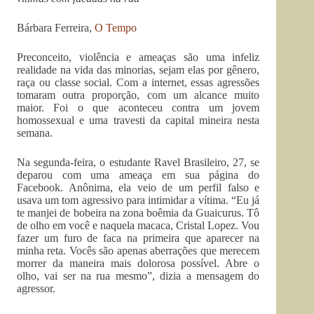
Bárbara Ferreira,
O Tempo
Preconceito, violência e ameaças são uma infeliz
realidade na vida das minorias, sejam elas por gênero,
raça ou classe social. Com a internet, essas agressões
tomaram outra proporção, com um alcance muito
maior. Foi o que aconteceu contra um jovem
homossexual e uma travesti da capital mineira nesta
semana.
Na segunda-feira, o estudante Ravel Brasileiro, 27, se
deparou com uma ameaça em sua página do
Facebook. Anônima, ela veio de um perfil falso e
usava um tom agressivo para intimidar a vítima. “Eu já
te manjei de bobeira na zona boêmia da Guaicurus. Tô
de olho em você e naquela macaca, Cristal Lopez. Vou
fazer um furo de faca na primeira que aparecer na
minha reta. Vocês são apenas aberrações que merecem
morrer da maneira mais dolorosa possível. Abre o
olho, vai ser na rua mesmo”, dizia a mensagem do
agressor.