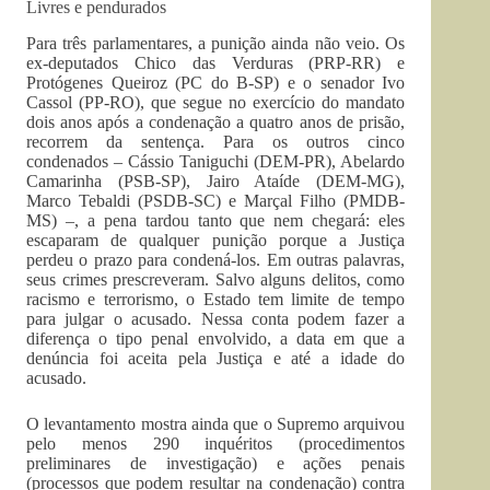
Livres e pendurados
Para três parlamentares, a punição ainda não veio. Os
ex-deputados Chico das Verduras (PRP-RR) e
Protógenes Queiroz (PC do B-SP) e o senador Ivo
Cassol (PP-RO), que segue no exercício do mandato
dois anos após a condenação a quatro anos de prisão,
recorrem da sentença. Para os outros cinco
condenados – Cássio Taniguchi (DEM-PR), Abelardo
Camarinha (PSB-SP), Jairo Ataíde (DEM-MG),
Marco Tebaldi (PSDB-SC) e Marçal Filho (PMDB-
MS) –, a pena tardou tanto que nem chegará: eles
escaparam de qualquer punição porque a Justiça
perdeu o prazo para condená-los. Em outras palavras,
seus crimes prescreveram. Salvo alguns delitos, como
racismo e terrorismo, o Estado tem limite de tempo
para julgar o acusado. Nessa conta podem fazer a
diferença o tipo penal envolvido, a data em que a
denúncia foi aceita pela Justiça e até a idade do
acusado.
O levantamento mostra ainda que o Supremo arquivou
pelo menos 290 inquéritos (procedimentos
preliminares de investigação) e ações penais
(processos que podem resultar na condenação) contra