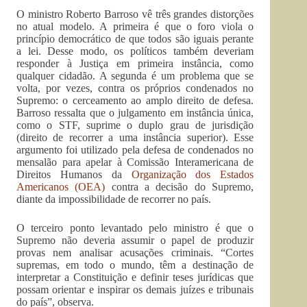
O ministro Roberto Barroso vê três grandes distorções
no atual modelo. A primeira é que o foro viola o
princípio democrático de que todos são iguais perante
a lei. Desse modo, os políticos também deveriam
responder à Justiça em primeira instância, como
qualquer cidadão. A segunda é um problema que se
volta, por vezes, contra os próprios condenados no
Supremo: o cerceamento ao amplo direito de defesa.
Barroso ressalta que o julgamento em instância única,
como o STF, suprime o duplo grau de jurisdição
(direito de recorrer a uma instância superior). Esse
argumento foi utilizado pela defesa de condenados no
mensalão para apelar à Comissão Interamericana de
Direitos Humanos da
Organização dos Estados
Americanos (OEA)
contra a decisão do Supremo,
diante da impossibilidade de recorrer no país.
O terceiro ponto levantado pelo ministro é que o
Supremo não deveria assumir o papel de produzir
provas nem analisar acusações criminais. “Cortes
supremas, em todo o mundo, têm a destinação de
interpretar a Constituição e definir teses jurídicas que
possam orientar e inspirar os demais juízes e tribunais
do país”, observa.