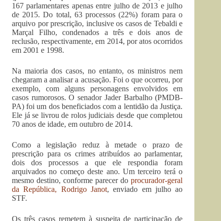
167 parlamentares apenas entre julho de 2013 e julho
de 2015. Do total, 63 processos (22%) foram para o
arquivo por prescrição, inclusive os casos de Tebaldi e
Marçal Filho, condenados a três e dois anos de
reclusão, respectivamente, em 2014, por atos ocorridos
em 2001 e 1998.
Na maioria dos casos, no entanto, os ministros nem
chegaram a analisar a acusação. Foi o que ocorreu, por
exemplo, com alguns personagens envolvidos em
casos rumorosos. O senador Jader Barbalho (PMDB-
PA) foi um dos beneficiados com a lentidão da Justiça.
Ele já se livrou de rolos judiciais desde que completou
70 anos de idade, em outubro de 2014.
Como a legislação reduz à metade o prazo de
prescrição para os crimes atribuídos ao parlamentar,
dois dos processos a que ele respondia foram
arquivados no começo deste ano. Um terceiro terá o
mesmo destino, conforme parecer do
procurador-geral
da República, Rodrigo Janot
, enviado em julho ao
STF.
Os três casos remetem à suspeita de participação de