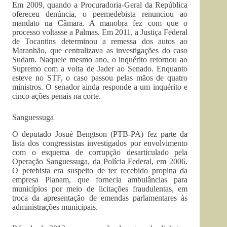
Em 2009, quando a Procuradoria-Geral da República
ofereceu denúncia, o peemedebista renunciou ao
mandato na Câmara. A manobra fez com que o
processo voltasse a Palmas. Em 2011, a Justiça Federal
de Tocantins determinou a remessa dos autos ao
Maranhão, que centralizava as investigações do caso
Sudam. Naquele mesmo ano, o inquérito retornou ao
Supremo com a volta de Jader ao Senado. Enquanto
esteve no STF, o caso passou pelas mãos de quatro
ministros. O senador ainda responde a um inquérito e
cinco ações penais na corte.
Sanguessuga
O deputado Josué Bengtson (PTB-PA) fez parte da
lista dos congressistas investigados por envolvimento
com o esquema de corrupção desarticulado pela
Operação Sanguessuga, da Polícia Federal, em 2006.
O petebista era suspeito de ter recebido propina da
empresa Planam, que fornecia ambulâncias para
municípios por meio de licitações fraudulentas, em
troca da apresentação de emendas parlamentares às
administrações municipais.