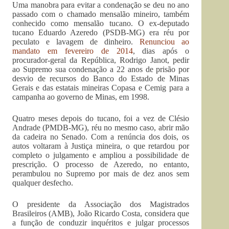
Uma manobra para evitar a condenação se deu no ano
passado com o chamado mensalão mineiro, também
conhecido como mensalão tucano. O ex-deputado
tucano Eduardo Azeredo (PSDB-MG) era réu por
peculato e lavagem de dinheiro.
Renunciou ao
mandato em fevereiro de 2014
, dias após o
procurador-geral da República, Rodrigo Janot, pedir
ao Supremo sua condenação a 22 anos de prisão por
desvio de recursos do Banco do Estado de Minas
Gerais e das estatais mineiras Copasa e Cemig para a
campanha ao governo de Minas, em 1998.
Quatro meses depois do tucano, foi a vez de Clésio
Andrade (PMDB-MG), réu no mesmo caso, abrir mão
da cadeira no Senado. Com a renúncia dos dois, os
autos voltaram à Justiça mineira, o que retardou por
completo o julgamento e ampliou a possibilidade de
prescrição. O processo de Azeredo, no entanto,
perambulou no Supremo por mais de dez anos sem
qualquer desfecho.
O presidente da Associação dos Magistrados
Brasileiros (AMB), João Ricardo Costa, considera que
a função de conduzir inquéritos e julgar processos