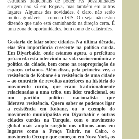
estruturas tradicionais de poder. As possibilidades
surgem não só em Rojava, mas também em outros
lugares. Algumas das novidades, é claro, não serão
muito agradáveis – como o ISIS. Ou seja: não estou
dizendo que tudo está caminhando na direção certa. É
uma zona de oportunidades, bem como de catástrofes.
Gostaria de falar sobre cidades. Na última década,
elas têm importância crescente na política curd
a
.
Em Diyarbakir, onde estamos agora, a prefeitura
pró-curda está intervindo na vida socioeconômica e
política da cidade, bem como na reapropriação de
espaços urbanos. Além disso, pela primeira vez, a
resistência d
e
Kobane é a resistência de uma cidade
– ao contrário de revoltas anteriores na história do
movimento curdo, que eram tradicionalmente
relacionadas a uma tribo, um líder tradicional, ou
um partido político nacionalista que
liderava resistência. Quero saber se podemos ligar
a resistência em Kobane, ou o exemplo do
movimento municipalista em Diyarbakir e outras
cidades curdas na Turquia, com o movimento
global mais amplo surgido nos últimos anos em
lugares como a Praça Tahrir, no Cairo, o
movimento Occupy que começou em Nova York, os