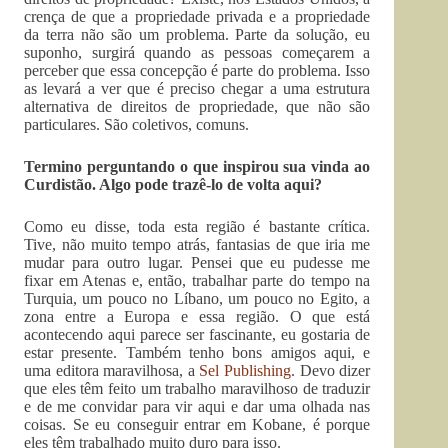
crença de que a propriedade privada e a propriedade
da terra não são um problema. Parte da solução, eu
suponho, surgirá quando as pessoas começarem a
perceber que essa concepção é parte do problema. Isso
as levará a ver que é preciso chegar a uma estrutura
alternativa de direitos de propriedade, que não são
particulares. São coletivos, comuns.
Termino
perguntando o que inspirou sua vi
nda a
o
Curdistão. Algo pode trazê-lo de
volta aqui?
Como eu disse, toda esta região é bastante crítica.
Tive, não muito tempo atrás, fantasias de que iria me
mudar para outro lugar. Pensei que eu pudesse me
fixar em Atenas e, então, trabalhar parte do tempo na
Turquia, um pouco no Líbano, um pouco no Egito, a
zona entre a Europa e essa região. O que está
acontecendo aqui parece ser fascinante, eu gostaria de
estar presente. Também tenho bons amigos aqui, e
uma editora maravilhosa, a
Sel Publishing
. Devo dizer
que eles têm feito um trabalho maravilhoso de traduzir
e de me convidar para vir aqui e dar uma olhada nas
coisas. Se eu conseguir entrar em Kobane, é porque
eles têm trabalhado muito duro para isso.