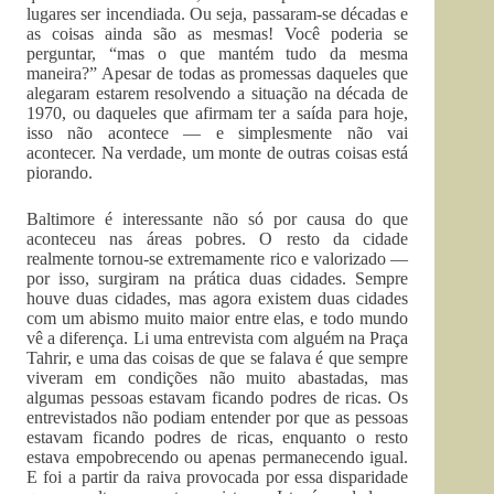
lugares ser incendiada. Ou seja, passaram-se décadas e
as coisas ainda são as mesmas! Você poderia se
perguntar, “mas o que mantém tudo da mesma
maneira?” Apesar de todas as promessas daqueles que
alegaram estarem resolvendo a situação na década de
1970, ou daqueles que afirmam ter a saída para hoje,
isso não acontece — e simplesmente não vai
acontecer. Na verdade, um monte de outras coisas está
piorando.
Baltimore é interessante não só por causa do que
aconteceu nas áreas pobres. O resto da cidade
realmente tornou-se extremamente rico e valorizado —
por isso, surgiram na prática duas cidades. Sempre
houve duas cidades, mas agora existem duas cidades
com um abismo muito maior entre elas, e todo mundo
vê a diferença. Li uma entrevista com alguém na Praça
Tahrir, e uma das coisas de que se falava é que sempre
viveram em condições não muito abastadas, mas
algumas pessoas estavam ficando podres de ricas. Os
entrevistados não podiam entender por que as pessoas
estavam ficando podres de ricas, enquanto o resto
estava empobrecendo ou apenas permanecendo igual.
E foi a partir da raiva provocada por essa disparidade