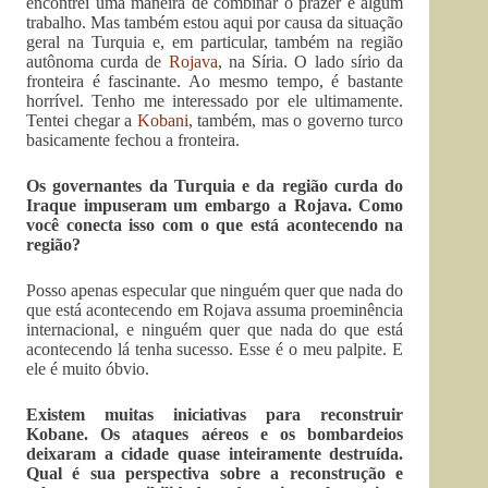
encontrei uma maneira de combinar o prazer e algum
trabalho. Mas também estou aqui por causa da situação
geral na Turquia e, em particular, também na região
autônoma curda de
Rojava
, na Síria. O lado sírio da
fronteira é fascinante. Ao mesmo tempo, é bastante
horrível. Tenho me interessado por ele ultimamente.
Tentei chegar a
Kobani
, também, mas o governo turco
basicamente fechou a fronteira.
Os governantes da Turquia e da região curda do
Iraque impuseram um embargo a Rojava. Como
você conecta isso com o que está acontecendo na
região?
Posso apenas especular que ninguém quer que nada do
que está acontecendo em Rojava assuma proeminência
internacional, e ninguém quer que nada do que está
acontecendo lá tenha sucesso. Esse é o meu palpite. E
ele é muito óbvio.
Existem muitas iniciativas para reconstruir
Kobane. Os ataques aéreos e os bombardeios
deixaram a cidade quase inteiramente destruída.
Qual é sua perspectiva sobre a reconstrução e