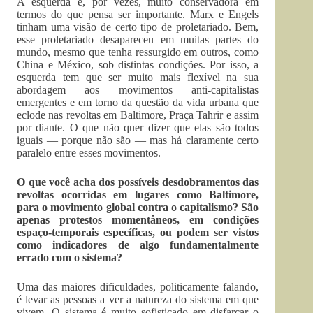
A esquerda é, por vezes, muito conservadora em
termos do que pensa ser importante. Marx e Engels
tinham uma visão de certo tipo de proletariado. Bem,
esse proletariado desapareceu em muitas partes do
mundo, mesmo que tenha ressurgido em outros, como
China e México, sob distintas condições. Por isso, a
esquerda tem que ser muito mais flexível na sua
abordagem aos movimentos anti-capitalistas
emergentes e em torno da questão da vida urbana que
eclode nas revoltas em Baltimore, Praça Tahrir e assim
por diante. O que não quer dizer que elas são todos
iguais — porque não são — mas há claramente certo
paralelo entre esses movimentos.
O que você acha dos possíveis desdobramentos das
revoltas ocorridas em lugares como Baltimore,
para o movimento global contra o capitalismo? São
apenas protestos momentâneos, em condições
espaço-temporais específica
s, ou podem ser vistos
como indicadores de algo fundamentalmente
errado com o sistema?
Uma das maiores dificuldades, politicamente falando,
é levar as pessoas a ver a natureza do sistema em que
vivem. O sistema é muito sofisticado em disfarçar o