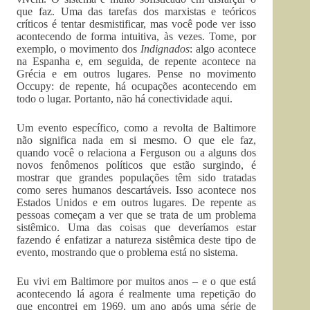
que faz. Uma das tarefas dos marxistas e teóricos
críticos é tentar desmistificar, mas você pode ver isso
acontecendo de forma intuitiva, às vezes. Tome, por
exemplo, o movimento dos
I
ndignados
: algo acontece
na Espanha e, em seguida, de repente acontece na
Grécia e em outros lugares. Pense no movimento
Occupy: de repente, há ocupações acontecendo em
todo o lugar. Portanto, não há conectividade aqui.
Um evento específico, como a revolta de Baltimore
não significa nada em si mesmo. O que ele faz,
quando você o relaciona a Ferguson ou a alguns dos
novos fenômenos políticos que estão surgindo, é
mostrar que grandes populações têm sido tratadas
como seres humanos descartáveis. Isso acontece nos
Estados Unidos e em outros lugares. De repente as
pessoas começam a ver que se trata de um problema
sistêmico. Uma das coisas que deveríamos estar
fazendo é enfatizar a natureza sistêmica deste tipo de
evento, mostrando que o problema está no sistema.
Eu vivi em Baltimore por muitos anos – e o que está
acontecendo lá agora é realmente uma repetição do
que encontrei em 1969, um ano após uma série de