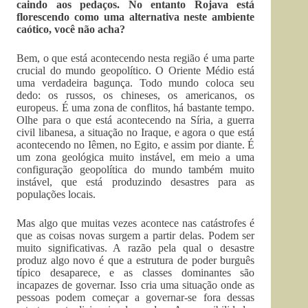
caindo aos pedaços. No entanto Rojava está
florescendo como uma alternativa neste ambiente
caótico, você não acha?
Bem, o que está acontecendo nesta região é uma parte
crucial do mundo geopolítico. O Oriente Médio está
uma verdadeira bagunça. Todo mundo coloca seu
dedo: os russos, os chineses, os americanos, os
europeus. É uma zona de conflitos, há bastante tempo.
Olhe para o que está acontecendo na Síria, a guerra
civil libanesa, a situação no Iraque, e agora o que está
acontecendo no Iêmen, no Egito, e assim por diante. É
um zona geológica muito instável, em meio a uma
configuração geopolítica do mundo também muito
instável, que está produzindo desastres para as
populações locais.
Mas algo que muitas vezes acontece nas catástrofes é
que as coisas novas surgem a partir delas. Podem ser
muito significativas. A razão pela qual o desastre
produz algo novo é que a estrutura de poder burguês
típico desaparece, e as classes dominantes são
incapazes de governar. Isso cria uma situação onde as
pessoas podem começar a governar-se fora dessas