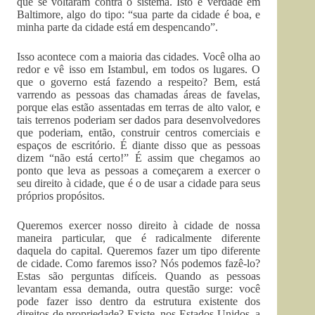
que se voltaram contra o sistema. Isto é verdade em
Baltimore, algo do tipo: “sua parte da cidade é boa, e
minha parte da cidade está em despencando”.
Isso acontece com a maioria das cidades. Você olha ao
redor e vê isso em Istambul, em todos os lugares. O
que o governo está fazendo a respeito? Bem, está
varrendo as pessoas das chamadas áreas de favelas,
porque elas estão assentadas em terras de alto valor, e
tais terrenos poderiam ser dados para desenvolvedores
que poderiam, então, construir centros comerciais e
espaços de escritório. É diante disso que as pessoas
dizem “não está certo!” É assim que chegamos ao
ponto que leva as pessoas a começarem a exercer o
seu direito à cidade, que é o de usar a cidade para seus
próprios propósitos.
Queremos exercer nosso direito à cidade de nossa
maneira particular, que é radicalmente diferente
daquela do capital. Queremos fazer um tipo diferente
de cidade. Como faremos isso? Nós podemos fazê-lo?
Estas são perguntas difíceis. Quando as pessoas
levantam essa demanda, outra questão surge: você
pode fazer isso dentro da estrutura existente dos
direitos de propriedade? Existe, nos Estados Unidos, a