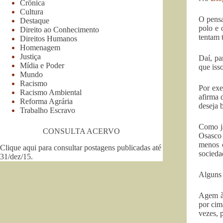
Crônica
Cultura
O pensa
Destaque
polo e 
Direito ao Conhecimento
tentam 
Direitos Humanos
Homenagem
Justiça
Daí, pa
Mídia e Poder
que iss
Mundo
Racismo
Por exe
Racismo Ambiental
afirma 
Reforma Agrária
deseja 
Trabalho Escravo
Como já
CONSULTA ACERVO
Osasco 
menos o
Clique aqui para consultar postagens publicadas até
socieda
31/dez/15
.
Alguns 
Agem à 
por cim
vezes, 