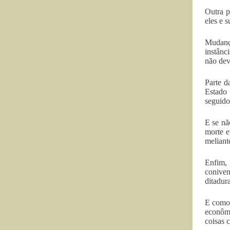
Outra p
eles e 
Mudança
instânc
não dev
Parte d
Estado
seguido
E se nã
morte e
meliant
Enfim, 
coniven
ditadur
E como 
econômi
coisas 