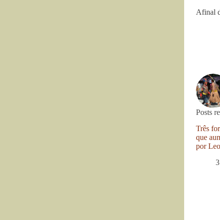
Afinal 
Posts r
Três fo
que aum
por Le
3