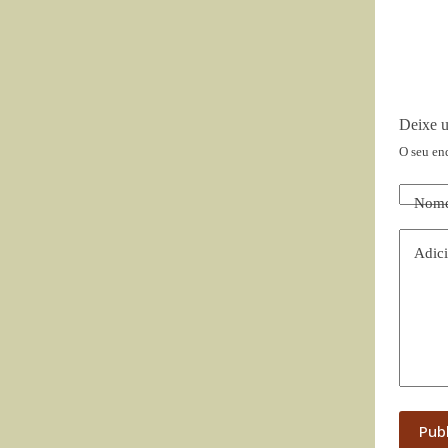
Deixe 
O seu en
Nom
Adici
Pub