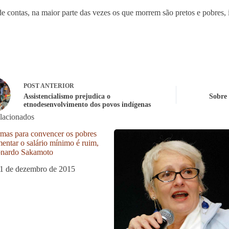
de contas, na maior parte das vezes os que morrem são pretos e pobres, 
POST
ANTERIOR
Assistencialismo prejudica o
Sobre 
etnodesenvolvimento dos povos indígenas
elacionados
rmas para convencer os pobres
entar o salário mínimo é ruim,
onardo Sakamoto
1 de dezembro de 2015