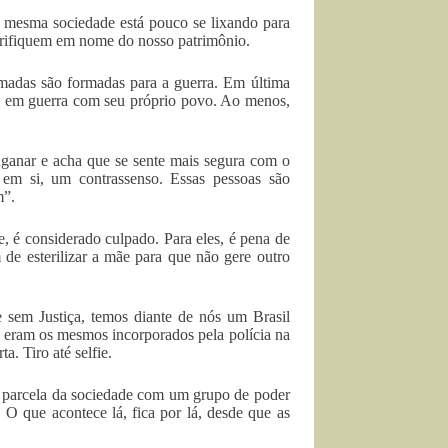
 a mesma sociedade está pouco se lixando para
sacrifiquem em nome do nosso patrimônio.
madas são formadas para a guerra. Em última
está em guerra com seu próprio povo. Ao menos,
nganar e acha que se sente mais segura com o
 em si, um contrassenso. Essas pessoas são
m”.
 é considerado culpado. Para eles, é pena de
 de esterilizar a mãe para que não gere outro
 sem Justiça, temos diante de nós um Brasil
s eram os mesmos incorporados pela polícia na
a. Tiro até selfie.
a parcela da sociedade com um grupo de poder
 O que acontece lá, fica por lá, desde que as