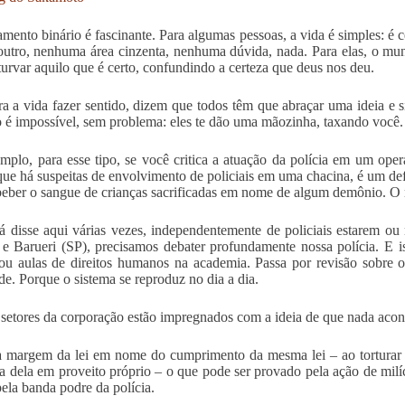
mento binário é fascinante. Para algumas pessoas, a vida é simples: é c
outro, nenhuma área cinzenta, nenhuma dúvida, nada. Para elas, o mu
turvar aquilo que é certo, confundindo a certeza que deus nos deu.
ra a vida fazer sentido, dizem que todos têm que abraçar uma ideia e
o é impossível, sem problema: eles te dão uma mãozinha, taxando você.
mplo, para esse tipo, se você critica a atuação da polícia em um o
que há suspeitas de envolvimento de policiais em uma chacina, é um def
beber o sangue de crianças sacrificadas em nome de algum demônio. O m
 disse aqui várias vezes, independentemente de policiais estarem o
e Barueri (SP), precisamos debater profundamente nossa polícia. E 
u aulas de direitos humanos na academia. Passa por revisão sobre o
de. Porque o sistema se reproduz no dia a dia.
setores da corporação estão impregnados com a ideia de que nada acon
margem da lei em nome do cumprimento da mesma lei – ao torturar p
a dela em proveito próprio – o que pode ser provado pela ação de milíc
pela banda podre da polícia.