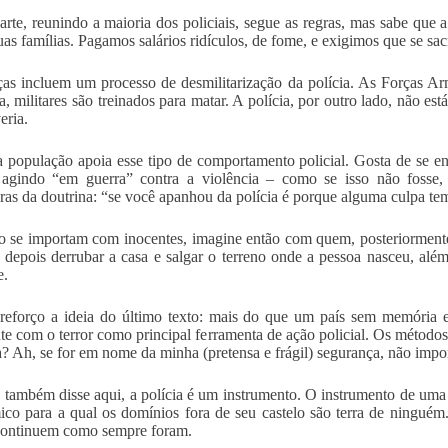
arte, reunindo a maioria dos policiais, segue as regras, mas sabe que
suas famílias. Pagamos salários ridículos, de fome, e exigimos que se 
s incluem um processo de desmilitarização da polícia. As Forças Ar
ia, militares são treinados para matar. A polícia, por outro lado, não 
eria.
a população apoia esse tipo de comportamento policial. Gosta de se e
 agindo “em guerra” contra a violência – como se isso não fosse,
ras da doutrina: “se você apanhou da polícia é porque alguma culpa te
o se importam com inocentes, imagine então com quem, posteriormente,
 depois derrubar a casa e salgar o terreno onde a pessoa nasceu, além
e.
reforço a ideia do último texto: mais do que um país sem memória e
te com o terror como principal ferramenta de ação policial. Os método
a? Ah, se for em nome da minha (pretensa e frágil) segurança, não import
também disse aqui, a polícia é um instrumento. O instrumento de um
co para a qual os domínios fora de seu castelo são terra de ninguém.
continuem como sempre foram.