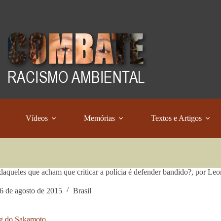
Vídeos
Memórias
Textos e Artigos
daqueles que acham que criticar a polícia é defender bandido?, por L
6 de agosto de 2015
Brasil
g do Sakamoto