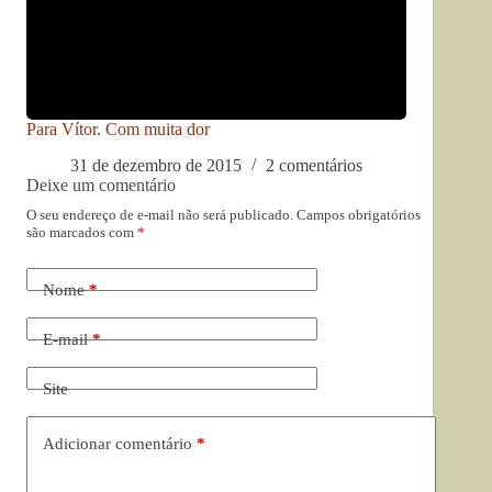
Para Vítor. Com muita dor
31 de dezembro de 2015
2 comentários
Deixe um comentário
O seu endereço de e-mail não será publicado.
Campos obrigatórios
são marcados com
*
Nome
*
E-mail
*
Site
Adicionar comentário
*