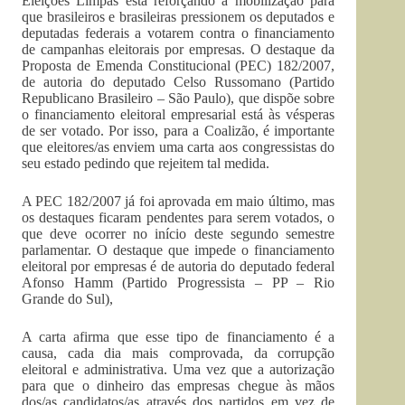
Eleições Limpas está reforçando a mobilização para
que brasileiros e brasileiras pressionem os deputados e
deputadas federais a votarem contra o financiamento
de campanhas eleitorais por empresas. O destaque da
Proposta de Emenda Constitucional (PEC) 182/2007,
de autoria do deputado Celso Russomano (Partido
Republicano Brasileiro – São Paulo), que dispõe sobre
o financiamento eleitoral empresarial está às vésperas
de ser votado. Por isso, para a Coalizão, é importante
que eleitores/as enviem uma carta aos congressistas do
seu estado pedindo que rejeitem tal medida.
A PEC 182/2007 já foi aprovada em maio último, mas
os destaques ficaram pendentes para serem votados, o
que deve ocorrer no início deste segundo semestre
parlamentar. O destaque que impede o financiamento
eleitoral por empresas é de autoria do deputado federal
Afonso Hamm (Partido Progressista – PP – Rio
Grande do Sul),
A carta afirma que esse tipo de financiamento é a
causa, cada dia mais comprovada, da corrupção
eleitoral e administrativa. Uma vez que a autorização
para que o dinheiro das empresas chegue às mãos
dos/as candidatos/as através dos partidos em vez de