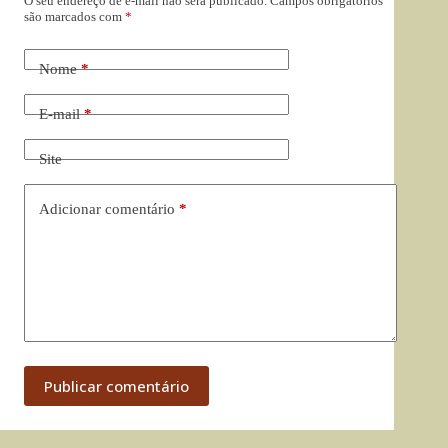
O seu endereço de e-mail não será publicado.
Campos obrigatórios
são marcados com
*
Nome
*
E-mail
*
Site
Adicionar comentário
*
Publicar comentário