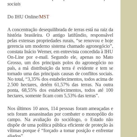
sociais
Do IHU Online/
MST
A concentração desequilibrada de terras está na raiz da
história brasileira. O antigo latifúndio, responsável
pelas extensas propriedades rurais, “se renovou e hoje
gerencia um moderno sistema chamado agronegócio”,
constata Inácio Werner, em entrevista concedida à IHU
On-Line por e-mail. Segundo ele, apenas no Mato
Grosso, um dos principais polos do agronegócio no
país, a má distribuição da terra é evidente e tem se
tornado uma das principais causas de conflitos sociais.
No total, “3,35% dos estabelecimentos, todos acima de
2.500 hectares, detém 61,57% das terras. Na outra
ponta, 68,55% dos estabelecimentos, todos até 100
hectares, somente ficam com 5,53% das terras”.
Nos últimos 10 anos, 114 pessoas foram ameaçadas e
seis foram assassinadas por combater o monopólio do
campo. Na avaliação do sociólogo, o Estado não
dispõe de uma política pública eficiente de proteção às
vítimas porque é “forçado a tomar posição e enfrentar
aliados”.