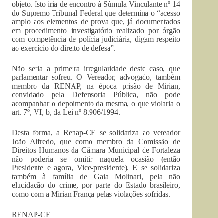
objeto. Isto iria de encontro à Súmula Vinculante nº 14
do Supremo Tribunal Federal que determina o “acesso
amplo aos elementos de prova que, já documentados
em procedimento investigatório realizado por órgão
com competência de polícia judiciária, digam respeito
ao exercício do direito de defesa”.
Não seria a primeira irregularidade deste caso, que
parlamentar sofreu. O Vereador, advogado, também
membro da RENAP, na época prisão de Mirian,
convidado pela Defensoria Pública, não pode
acompanhar o depoimento da mesma, o que violaria o
art. 7º, VI, b, da Lei nº 8.906/1994.
Desta forma, a Renap-CE se solidariza ao vereador
João Alfredo, que como membro da Comissão de
Direitos Humanos da Câmara Municipal de Fortaleza
não poderia se omitir naquela ocasião (então
Presidente e agora, Vice-presidente). E se solidariza
também à família de Gaia Molinari, pela não
elucidação do crime, por parte do Estado brasileiro,
como com a Mirian França pelas violações sofridas.
RENAP-CE