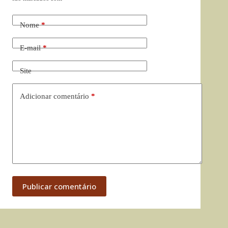
Nome
*
E-mail
*
Site
Adicionar comentário
*
Publicar comentário