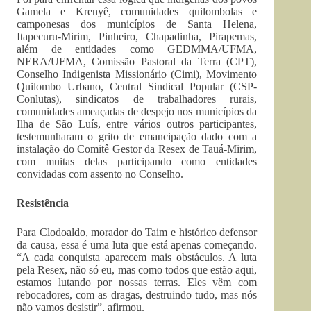
Gamela e Krenyê, comunidades quilombolas e
camponesas dos municípios de Santa Helena,
Itapecuru-Mirim, Pinheiro, Chapadinha, Pirapemas,
além de entidades como GEDMMA/UFMA,
NERA/UFMA, Comissão Pastoral da Terra (CPT),
Conselho Indigenista Missionário (Cimi), Movimento
Quilombo Urbano, Central Sindical Popular (CSP-
Conlutas), sindicatos de trabalhadores rurais,
comunidades ameaçadas de despejo nos municípios da
Ilha de São Luís, entre vários outros participantes,
testemunharam o grito de emancipação dado com a
instalação do Comitê Gestor da Resex de Tauá-Mirim,
com muitas delas participando como entidades
convidadas com assento no Conselho.
Resistência
Para Clodoaldo, morador do Taim e histórico defensor
da causa, essa é uma luta que está apenas começando.
“A cada conquista aparecem mais obstáculos. A luta
pela Resex, não só eu, mas como todos que estão aqui,
estamos lutando por nossas terras. Eles vêm com
rebocadores, com as dragas, destruindo tudo, mas nós
não vamos desistir”, afirmou.