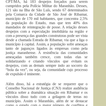
CPT/MA, há 183 despejos forçados para serem
cumpridos pela Polícia Militar do Maranhão. Desses,
121 são na Ilha de São Luís, sendo 67 determinados
pela Comarca da Cidade de São José de Ribamar,
município de 170 mil habitantes, que concentra 2,5%
da população do Estado, mas que tem 40% dos
mandados de reintegração de posse. A relação desses
despejos com a especulação imobiliária na região e
com a presença das grandes construtoras pode ser vista
desde a chamada Estrada de Ribamar, via que a liga o
município à capital. Assim, a população sofre ameaças
tanto de jagunços ligados às empresas como pela
justiça maranhense. A resistência das comunidades
ameaçadas também cresce, com todas elas se
solidarizando e criando vínculos que evitam os
despejos, com as demais sempre indo ao socorro da
“bola da vez”, ou seja, da comunidade cujo processo
de expulsão é iminente.
Além disso, há a estratégia de se requerer que o
Conselho Nacional de Justiça (CNJ) realize audiência
pública sobre a dramática situação em Ribamar e os
vínculos disso tudo com a grilagem de terras no
município. Assim o Maranhão, além de se destacar
como o estado com o maior número de conflitos e