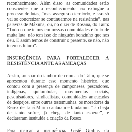
reconhecimento. Além disso, as comunidades estão
conscientes que o reconhecimento não extingue o
processo de lutas, “mas assegura o território, e isso só
vai se concretizar se continuarmos na resistência”, nas
palavras de Máxima, ou, no dizer de Rosana, do Taim:
“Tudo o que temos em nossas comunidades é fruto de
muita luta, não tem isso de ninguém bonzinho que nos
deu. E assim temos de construir o presente, se não, não
teremos futuro”.
INSURGÊNCIA PARA FORTALECER A
RESISTÊNCIA ANTE AS AMEAÇAS
Assim, ao soar do tambor de crioula do Taim, que se
apresentou durante esse momento histórico, que
contou com a presença de camponeses, pescadores,
indígenas, quilombolas, movimentos sociais,
pesquisadores, sindicalistas, comunidades ameaçadas
de despejos, entre outras testemunhas, os moradores da
Resex de Tauá-Mirim cantaram e bradaram: “Já chega
de tanto sofrer, já chega de tanto esperar”, e
declararam instituída a criação da Resex.
Para marcar a insurgência, Gegê Grafite, do