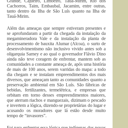
Grande, Cajueiro, Limoeiro, Tauá-Mirim, Rio dos
Cachorros, Taim, Embaubal, Jacamim, entre outras,
tanto dentro da Ilha de São Luís quanto na Ilha de
Tauá-Mirim.
Além das ameaças que sempre estiveram presentes e
se aprofundaram a partir da chegada da instalação da
megamineradora Vale e da instalação da planta de
processamento de bauxita Alumar (Alcoa), o surto de
desenvolvimentismo não inclusivo vivido antes sob a
oligarquia Sarney e ao qual o governador Flávio Dino
ainda não teve coragem de enfrentar, mantem sob as
comunidades a constante ameaça de, após uma história
de mais de 100 anos, serem varridas do mapa: a todo
dia chegam e se instalam empreendimentos dos mais
diversos, que ameaçam tanto as comunidades quanto a
preservação ambiental em São Luís. São fábricas de
bebidas, fertilizantes, termelétrica, e empresas que
orbitam em torno desses empreendimentos maiores,
que aterram riachos e manguezais, dizimam o pescado
e invertem a lógica, dizendo-se proprietárias do lugar e
acusando os moradores que lá estão desde muito
tempo de “invasores”.
Foi para enfrentar essa lógica que indígenas dos povos