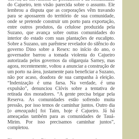
do Cajueiro, tem visão parecida sobre o assunto. Ele
lembrou a disputa que as corporações vêm travando
para se apossarem do território de sua comunidade,
onde se pretende construir um porto para exportação,
entre outros produtos, da celulose produzida pela
Suzano, que avança sobre outras comunidades do
interior do estado com suas plantações de eucalipto.
Sobre a Suzano, um parêntese revelador do silêncio do
governo Dino sobre a Resex: no início do ano, o
governador barrou a tomada violenta do Cajueiro
autorizada pelos governos da oligarquia Sarney, mas
agora, recentemente, voltou a anunciar a construção de
um porto na área, justamente para beneficiar a Suzano,
não por acaso, doadora de sua campanha à eleição.
“Indenização é uma farsa. Na verdade, é uma
expulsão”, denunciou Clóvis sobre a tentativa de
retirada dos moradores. “A gente precisa brigar pela
Reserva. As comunidades estão sofrendo muita
pressão, por isso temos de caminhar juntos. Outro dia
[
o ameaçado
] foi Taim, hoje é Cajueiro. Já há
ameaçadas também para as comunidades de Tauá-
Mirim. Por isso precisamos caminhar juntos”,
completou.