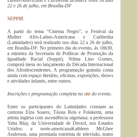
Latino-Americana e Caribenha acontece entre os dias
22 e 26 de julho, em Brasília-DF
SEPPIR
A partir do tema “Cinema Negro”, o Festival da
Mulher Afro-Latino-Americana e Caribenha
(Latinidades) será realizado nos dias 22 a 26 de julho,
em Brasília-DF. No primeiro dia do evento, às 18h30,
a ministra da Secretaria de Políticas de Promoção da
Igualdade Racial (Seppir), Nilma Lino Gomes,
comporá mesa no lançamento da Década Internacional
dos Afrodescendentes. A programação gratuita conta
ainda com espaço literário, oficinas, exposições, shows
e atividades infantis, entre outros.
Inscrições
e programação completa no
site
do evento.
Entre os participantes do Latinidades constam as
cantoras Elza Soares, Tássia Reis e Folakemi, uma
artista inglesa com ascendência nigeriana; a professora
Yaba Blay, da Universidade de Drexel, nos Estados
Unidos; a norte-americanaKathleen McGhee
Anderson, uma premiada roteirista de televisão, teatro