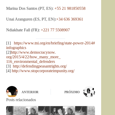
Marina Dos Santos (PT, ES):
+55 21 981850558
Unai Aranguren (ES, PT, EN):
+34 636 369361
Ndiakhate Fall (FR):
+221 77 5508907
[1]
https://www.tni.org/en/
briefing/state-power-2014#
infographics
[2]
http://www.democracynow.
org/2015/4/22/how_many_more_
116_environmental_defenders
[3]
http://
defendingpeasantrights.org/
[4]
http://www.
stopcorporateimpunity.org/
ANTERIOR
PRÓXIMO
Posts relacionados