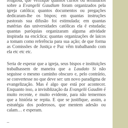
religiosa, que verifique quantos cursos ou seminários
sobre a
Evangelii Gaudium
foram organizados pela
igreja católica; quantos documentos ou pregações
dedicaram-lhe os bispos; em quantas instruções
pastorais sua difusão foi estimulada; em quantas
matérias das universidades católicas ela é estudada;
quantas paróquias organizaram alguma atividade
inspirada na encíclica; quantas organizações de laicos
a tomam como referência para sua ação; de que forma
as Comissões de Justiça e Paz vêm trabalhando com
ela etc etc etc.
Seria de esperar que a igreja, seus bispos e instituições
trabalhassem de maneira que a
Laudato Si
não
seguisse o mesmo caminho obscuro e, pelo contrário,
se convertesse no que deve ser: um novo paradigma de
evangelização. Mas é algo que está por acontecer.
Enquanto isso, a invisiblização da
Evangelii Gaudim
é
muito recente, e muito evidente, para não temermos
que a história se repita. E que se justifique, assim, a
estratégia dos poderosos, que mentem adesão ou
calam… e esperam.
–