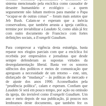
sistema mencionado pela encíclica como causador de
desastre humanitário e ecológico – a quem
seguramente não faltam motivos para mandar o Papa
“ocupar-se de outras coisas” – foram mais astutos que
Jeb Bush. Calam-se e esperam que a inércia
conservadora, que também arrasta a igreja católica,
termine por inviabilizar a
Laudato Si,
como aliás já fez
com outro documento de Francisco com fortes
definições sociais, a
Evangelii Gaudium.
Para comprovar a vigência desta estratégia, basta
reparar nos elogios parciais com que a encíclica foi
recebida por empresários e jornalistas que desde
sempre defenderam as supostas virtudes da
desregulamentação liberal. Basta ver os sonoros
silêncios dos políticos e meios de comunicação que
apregoam a necessidade de um retorno – este, sim,
disfarçado de “mudança” – às políticas de mercado e
de ajuste dos anos 1990. Aconselhados pela
“prudência política”, calam e esperam. Confiam que
Laudato Si
será em pouco tempo, por ação ou omissão
da igreja, tão invisível como
Evangelii Gaudium.
Um
ano e meio depois de sua publicação, já poucos nos
lembramos deste documento, que também fez os