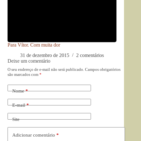
Para Vítor. Com muita dor
31 de dezembro de 2015
2 comentários
Deixe um comentário
O seu endereço de e-mail não será publicado.
Campos obrigatórios
são marcados com
*
Nome
*
E-mail
*
Site
Adicionar comentário
*