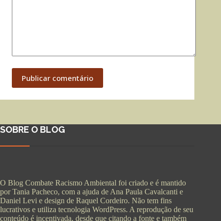
Publicar comentário
SOBRE O BLOG
O Blog Combate Racismo Ambiental foi criado e é mantido
por Tania Pacheco, com a ajuda de Ana Paula Cavalcanti e
Daniel Levi e design de Raquel Cordeiro. Não tem fins
lucrativos e utiliza tecnologia WordPress. A reprodução de seu
conteúdo é incentivada, desde que citando a fonte e também