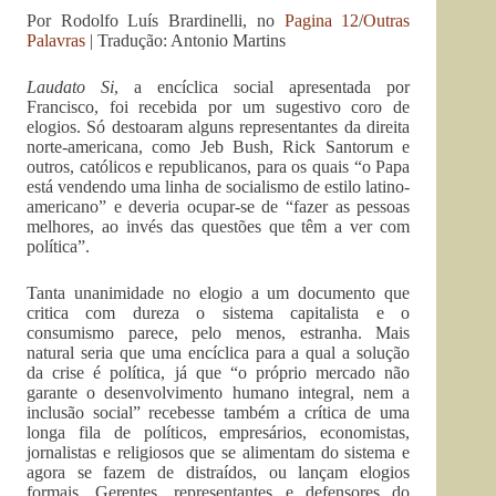
Por Rodolfo Luís Brardinelli, no
Pagina 12
/
Outras
Palavras
| Tradução: Antonio Martins
Laudato Si
, a encíclica social apresentada por
Francisco, foi recebida por um sugestivo coro de
elogios. Só destoaram alguns representantes da direita
norte-americana, como Jeb Bush, Rick Santorum e
outros, católicos e republicanos, para os quais “o Papa
está vendendo uma linha de socialismo de estilo latino-
americano” e deveria ocupar-se de “fazer as pessoas
melhores, ao invés das questões que têm a ver com
política”.
Tanta unanimidade no elogio a um documento que
critica com dureza o sistema capitalista e o
consumismo parece, pelo menos, estranha. Mais
natural seria que uma encíclica para a qual a solução
da crise é política, já que “o próprio mercado não
garante o desenvolvimento humano integral, nem a
inclusão social” recebesse também a crítica de uma
longa fila de políticos, empresários, economistas,
jornalistas e religiosos que se alimentam do sistema e
agora se fazem de distraídos, ou lançam elogios
formais. Gerentes, representantes e defensores do