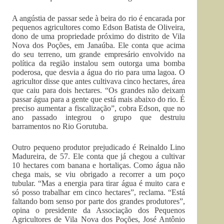
A angústia de passar sede à beira do rio é encarada por
pequenos agricultores como Edson Batista de Oliveira,
dono de uma propriedade próximo do distrito de Vila
Nova dos Poções, em Janaúba. Ele conta que acima
do seu terreno, um grande empresário envolvido na
política da região instalou sem outorga uma bomba
poderosa, que desvia a água do rio para uma lagoa. O
agricultor disse que antes cultivava cinco hectares, área
que caiu para dois hectares. “Os grandes não deixam
passar água para a gente que está mais abaixo do rio. É
preciso aumentar a fiscalização”, cobra Edson, que no
ano passado integrou o grupo que destruiu
barramentos no Rio Gorutuba.
Outro pequeno produtor prejudicado é Reinaldo Lino
Madureira, de 57. Ele conta que já chegou a cultivar
10 hectares com banana e hortaliças. Como água não
chega mais, se viu obrigado a recorrer a um poço
tubular. “Mas a energia para tirar água é muito cara e
só posso trabalhar em cinco hectares”, reclama. “Está
faltando bom senso por parte dos grandes produtores”,
opina o presidente da Associação dos Pequenos
Agricultores de Vila Nova dos Poções, José Antônio