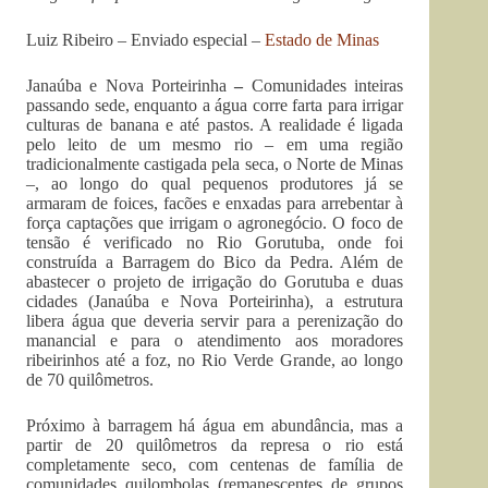
Luiz Ribeiro – Enviado especial –
Estado de Minas
Janaúba e Nova Porteirinha
–
Comunidades inteiras
passando sede, enquanto a água corre farta para irrigar
culturas de banana e até pastos. A realidade é ligada
pelo leito de um mesmo rio – em uma região
tradicionalmente castigada pela seca, o Norte de Minas
–, ao longo do qual pequenos produtores já se
armaram de foices, facões e enxadas para arrebentar à
força captações que irrigam o agronegócio. O foco de
tensão é verificado no Rio Gorutuba, onde foi
construída a Barragem do Bico da Pedra. Além de
abastecer o projeto de irrigação do Gorutuba e duas
cidades (Janaúba e Nova Porteirinha), a estrutura
libera água que deveria servir para a perenização do
manancial e para o atendimento aos moradores
ribeirinhos até a foz, no Rio Verde Grande, ao longo
de 70 quilômetros.
Próximo à barragem há água em abundância, mas a
partir de 20 quilômetros da represa o rio está
completamente seco, com centenas de família de
comunidades quilombolas (remanescentes de grupos