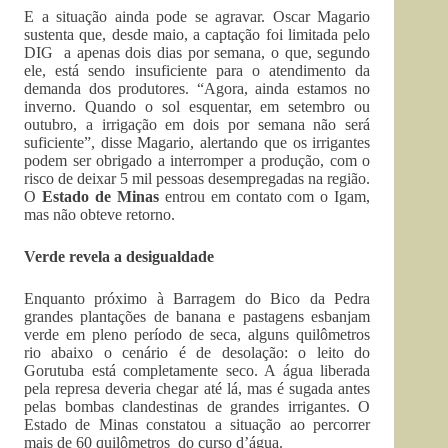
E a situação ainda pode se agravar. Oscar Magario
sustenta que, desde maio, a captação foi limitada pelo
DIG a apenas dois dias por semana, o que, segundo
ele, está sendo insuficiente para o atendimento da
demanda dos produtores. “Agora, ainda estamos no
inverno. Quando o sol esquentar, em setembro ou
outubro, a irrigação em dois por semana não será
suficiente”, disse Magario, alertando que os irrigantes
podem ser obrigado a interromper a produção, com o
risco de deixar 5 mil pessoas desempregadas na região.
O
Estado de Minas
entrou em contato com o Igam,
mas não obteve retorno.
Verde revela a desigualdade
Enquanto próximo à Barragem do Bico da Pedra
grandes plantações de banana e pastagens esbanjam
verde em pleno período de seca, alguns quilômetros
rio abaixo o cenário é de desolação: o leito do
Gorutuba está completamente seco. A água liberada
pela represa deveria chegar até lá, mas é sugada antes
pelas bombas clandestinas de grandes irrigantes. O
Estado de Minas constatou a situação ao percorrer
mais de 60 quilômetros do curso d’água.