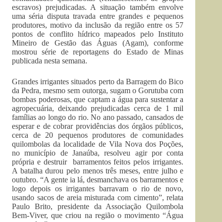
escravos) prejudicadas. A situação também envolve
uma séria disputa travada entre grandes e pequenos
produtores, motivo da inclusão da região entre os 57
pontos de conflito hídrico mapeados pelo Instituto
Mineiro de Gestão das Águas (Agam), conforme
mostrou série de reportagens do Estado de Minas
publicada nesta semana.
Grandes irrigantes situados perto da Barragem do Bico
da Pedra, mesmo sem outorga, sugam o Gorutuba com
bombas poderosas, que captam a água para sustentar a
agropecuária, deixando prejudicadas cerca de 1 mil
famílias ao longo do rio. No ano passado, cansados de
esperar e de cobrar providências dos órgãos públicos,
cerca de 20 pequenos produtores de comunidades
quilombolas da localidade de Vila Nova dos Poções,
no município de Janaúba, resolveu agir por conta
própria e destruir barramentos feitos pelos irrigantes.
A batalha durou pelo menos três meses, entre julho e
outubro. “A gente ia lá, desmanchava os barramentos e
logo depois os irrigantes barravam o rio de novo,
usando sacos de areia misturada com cimento”, relata
Paulo Brito, presidente da Associação Quilombola
Bem-Viver, que criou na região o movimento “Água