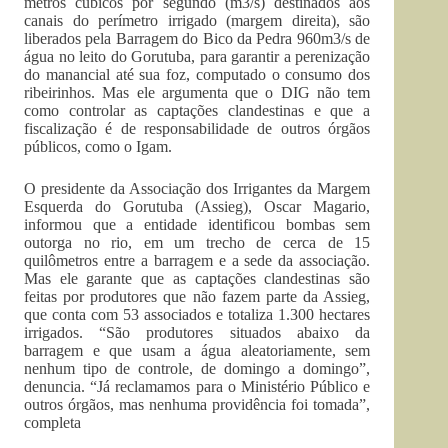
metros cúbicos por segundo (m3/s) destinados aos
canais do perímetro irrigado (margem direita), são
liberados pela Barragem do Bico da Pedra 960m3/s de
água no leito do Gorutuba, para garantir a perenização
do manancial até sua foz, computado o consumo dos
ribeirinhos. Mas ele argumenta que o DIG não tem
como controlar as captações clandestinas e que a
fiscalização é de responsabilidade de outros órgãos
públicos, como o Igam.
O presidente da Associação dos Irrigantes da Margem
Esquerda do Gorutuba (Assieg), Oscar Magario,
informou que a entidade identificou bombas sem
outorga no rio, em um trecho de cerca de 15
quilômetros entre a barragem e a sede da associação.
Mas ele garante que as captações clandestinas são
feitas por produtores que não fazem parte da Assieg,
que conta com 53 associados e totaliza 1.300 hectares
irrigados. “São produtores situados abaixo da
barragem e que usam a água aleatoriamente, sem
nenhum tipo de controle, de domingo a domingo”,
denuncia. “Já reclamamos para o Ministério Público e
outros órgãos, mas nenhuma providência foi tomada”,
completa