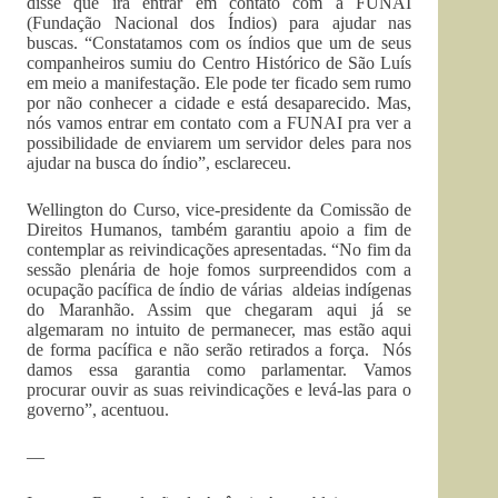
disse que irá entrar em contato com a FUNAI
(Fundação Nacional dos Índios) para ajudar nas
buscas. “Constatamos com os índios que um de seus
companheiros sumiu do Centro Histórico de São Luís
em meio a manifestação. Ele pode ter ficado sem rumo
por não conhecer a cidade e está desaparecido. Mas,
nós vamos entrar em contato com a FUNAI pra ver a
possibilidade de enviarem um servidor deles para nos
ajudar na busca do índio”, esclareceu.
Wellington do Curso, vice-presidente da Comissão de
Direitos Humanos, também garantiu apoio a fim de
contemplar as reivindicações apresentadas. “No fim da
sessão plenária de hoje fomos surpreendidos com a
ocupação pacífica de índio de várias aldeias indígenas
do Maranhão. Assim que chegaram aqui já se
algemaram no intuito de permanecer, mas estão aqui
de forma pacífica e não serão retirados a força. Nós
damos essa garantia como parlamentar. Vamos
procurar ouvir as suas reivindicações e levá-las para o
governo”, acentuou.
—