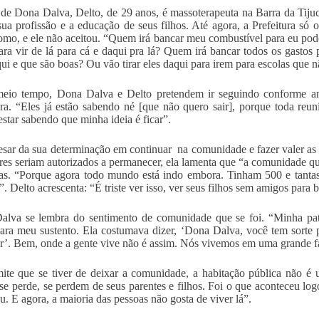
 de Dona Dalva, Delto, de 29 anos, é massoterapeuta na Barra da Tij
 sua profissão e a educação de seus filhos. Até agora, a Prefeitura só 
mo, e ele não aceitou. “Quem irá bancar meu combustível para eu pode
ara vir de lá para cá e daqui pra lá? Quem irá bancar todos os gastos
qui e que são boas? Ou vão tirar eles daqui para irem para escolas que n
eio tempo, Dona Dalva e Delto pretendem ir seguindo conforme ant
ura. “Eles já estão sabendo né [que não quero sair], porque toda reun
star sabendo que minha ideia é ficar”.
sar da sua determinação em continuar na comunidade e fazer valer as 
es seriam autorizados a permanecer, ela lamenta que “a comunidade que
s. “Porque agora todo mundo está indo embora. Tinham 500 e tantas 
. Delto acrescenta: “É triste ver isso, ver seus filhos sem amigos para b
lva se lembra do sentimento de comunidade que se foi. “Minha pat
ara meu sustento. Ela costumava dizer, ‘Dona Dalva, você tem sorte
r’. Bem, onde a gente vive não é assim. Nós vivemos em uma grande f
ite que se tiver de deixar a comunidade, a habitação pública não é
e perde, se perdem de seus parentes e filhos. Foi o que aconteceu logo
. E agora, a maioria das pessoas não gosta de viver lá”.