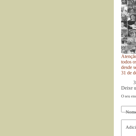
Atenção
todos o
desde se
31 de d
3
Deixe 
O seu en
Nom
Adici