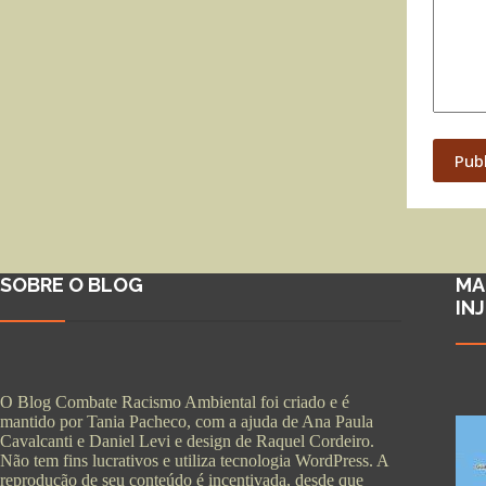
Pub
SOBRE O BLOG
MA
IN
O Blog Combate Racismo Ambiental foi criado e é
mantido por Tania Pacheco, com a ajuda de Ana Paula
Cavalcanti e Daniel Levi e design de Raquel Cordeiro.
Não tem fins lucrativos e utiliza tecnologia WordPress. A
reprodução de seu conteúdo é incentivada, desde que