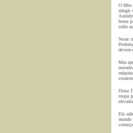
O filho
atingir
Autódro
horas p
estão a
Neste m
Prefeit
devem e
Mas ape
morador
máquina
existem”
Dona Da
roupa p
elevado
Ela adm
mundo s
começou