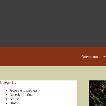
Pular
para
o
conteúdo
Quem somos
Categorias
Ações Afirmativas
América Latina
Artigo
Brasil