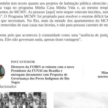
ambém tem receio quanto aos projetos de habitação pública oferecido 
a vaga no programa Minha Casa Minha Vida e, ao mesmo tempo,
entos do MCMV. As pessoas [aqui] nem sequer estavam inscritos, ne
”. O Programa MCMV foi projetado para resolver o enorme déficit hab
 que necessitam. No Rio, mais da metade dos apartamentos do MCMV
 removidas de suas casas nas favelas, e não para pessoas carentes de mo
enta pelo que aconteceu à comunidade como uma “ausência de justiça
ura. Eles não governam nada, apenas tiram vantagem”.
POST
ANTERIOR
Diretores da FOIRN se reúnem com o novo
Presidente da FUNAI em Brasília e
Mine
entregam documento com Proposta de
mortes
Governança dos Povos Indígenas do Rio
Negro
elacionados