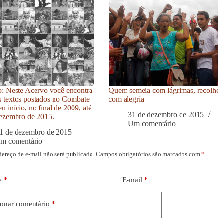
: Neste Acervo você encontra
Quem semeia com lágrimas, recolh
s textos postados no Combate
com alegria
u início, no final de 2009, até
31 de dezembro de 2015
ezembro de 2015.
Um comentário
1 de dezembro de 2015
um comentário
dereço de e-mail não será publicado.
Campos obrigatórios são marcados com
*
e
*
E-mail
*
onar comentário
*