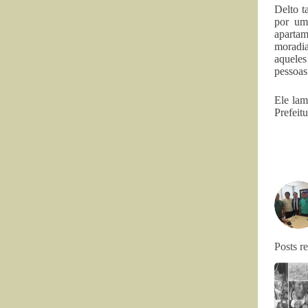
Delto t
por um
apartam
moradia
aqueles
pessoas
Ele lam
Prefeit
Posts r