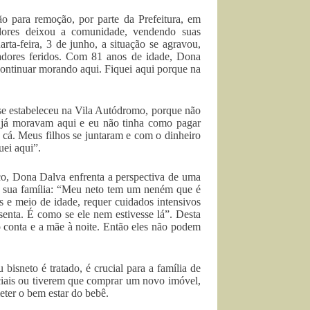
 para remoção, por parte da Prefeitura, em
dores deixou a comunidade, vendendo suas
rta-feira, 3 de junho, a situação se agravou,
radores feridos. Com 81 anos de idade, Dona
continuar morando aqui.
Fiquei aqui porque na
 se estabeleceu na Vila Autódromo, porque não
s já moravam aqui e eu não tinha como pagar
 cá. Meus filhos se juntaram e com o dinheiro
uei aqui”.
co, Dona Dalva enfrenta a perspectiva de uma
ra sua família: “Meu neto tem um neném que é
 e meio de idade, requer cuidados intensivos
senta. É como se ele nem estivesse lá”. Desta
o conta e a mãe à noite. Então eles não podem
bisneto é tratado, é crucial para a família de
iais ou tiverem que comprar um novo imóvel,
eter o bem estar do bebê.