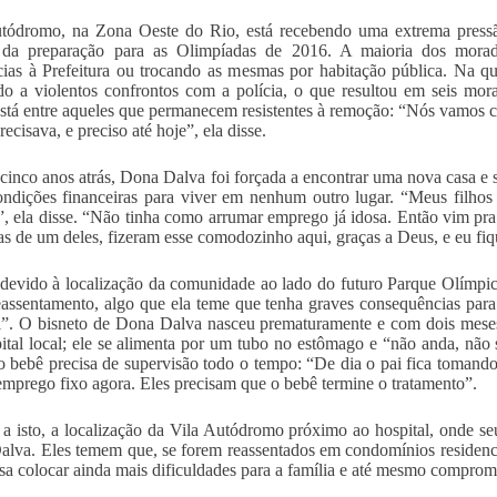
tódromo, na Zona Oeste do Rio, está recebendo uma extrema pressão
 da preparação para as Olimpíadas de 2016. A maioria dos mora
cias à Prefeitura ou trocando as mesmas por habitação pública. Na qua
o a violentos confrontos com a polícia, o que resultou em seis mo
stá entre aqueles que permanecem resistentes à remoção: “Nós vamos 
ecisava, e preciso até hoje”, ela disse.
 cinco anos atrás, Dona Dalva foi forçada a encontrar uma nova casa e
ondições financeiras para viver em nenhum outro lugar. “Meus filho
”, ela disse. “Não tinha como arrumar emprego já idosa. Então vim pra
ias de um deles, fizeram esse comodozinho aqui, graças a Deus, e eu fiq
devido à localização da comunidade ao lado do futuro Parque Olímpi
eassentamento, algo que ela teme que tenha graves consequências pa
l”. O bisneto de Dona Dalva nasceu prematuramente e com dois meses
ital local; ele se alimenta por um tubo no estômago e “não anda, não 
o bebê precisa de supervisão todo o tempo: “De dia o pai fica tomand
emprego fixo agora. Eles precisam que o bebê termine o tratamento”.
a isto, a localização da Vila Autódromo próximo ao hospital, onde seu 
lva. Eles temem que, se forem reassentados em condomínios residenc
ssa colocar ainda mais dificuldades para a família e até mesmo comprom