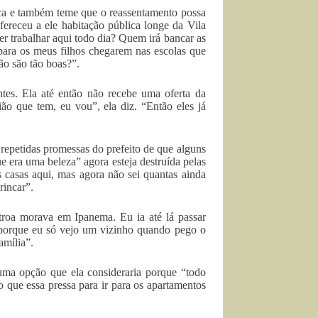
uca e também teme que o reassentamento possa
ofereceu a ele habitação pública longe da Vila
r trabalhar aqui todo dia? Quem irá bancar as
 para os meus filhos chegarem nas escolas que
ão são tão boas?”.
es. Ela até então não recebe uma oferta da
ião que tem, eu vou”, ela diz. “Então eles já
repetidas promessas do prefeito de que alguns
 era uma beleza” agora esteja destruída pelas
casas aqui, mas agora não sei quantas ainda
rincar”.
roa morava em Ipanema. Eu ia até lá passar
 porque eu só vejo um vizinho quando pego o
amília”.
 uma opção que ela consideraria porque “todo
 que essa pressa para ir para os apartamentos