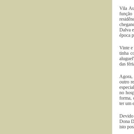
Vila Au
função
residên
chegand
Dalva e
época pr
Vinte e
tinha c
aluguel
das fér
Agora, 
outro r
especia
no hosp
forma, 
ter um 
Devido 
Dona Da
isto po