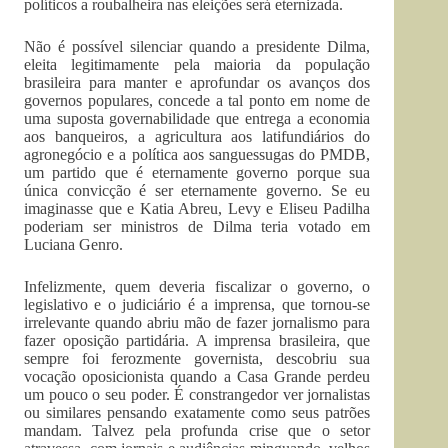
políticos a roubalheira nas eleições será eternizada.
Não é possível silenciar quando a presidente Dilma,
eleita legitimamente pela maioria da população
brasileira para manter e aprofundar os avanços dos
governos populares, concede a tal ponto em nome de
uma suposta governabilidade que entrega a economia
aos banqueiros, a agricultura aos latifundiários do
agronegócio e a política aos sanguessugas do PMDB,
um partido que é eternamente governo porque sua
única convicção é ser eternamente governo. Se eu
imaginasse que e Katia Abreu, Levy e Eliseu Padilha
poderiam ser ministros de Dilma teria votado em
Luciana Genro.
Infelizmente, quem deveria fiscalizar o governo, o
legislativo e o judiciário é a imprensa, que tornou-se
irrelevante quando abriu mão de fazer jornalismo para
fazer oposição partidária. A imprensa brasileira, que
sempre foi ferozmente governista, descobriu sua
vocação oposicionista quando a Casa Grande perdeu
um pouco o seu poder. É constrangedor ver jornalistas
ou similares pensando exatamente como seus patrões
mandam. Talvez pela profunda crise que o setor