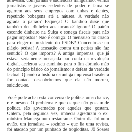
atravessa, com jornais e audiências minguando, velhos
jornalistas e jovens sedentos de poder e fama se
agarrem aos seus empregos com unhas e dentes,
repetindo bobagens até a náusea. A verdade não
agrada o patrão? Esqueça! O bandido disse que
também deu dinheiro aos tucanos? Ignore! O patrão
esconde dinheiro na Suíça e sonega fiscais para não
pagar impostos? Não é comigo! O mensalão foi criado
para eleger o presidente do PSDB? Concentre-se no
plágio petista! A acusação contra um petista não faz
sentido? O que importa? A antiga imprensa, que já
estava seriamente ameaçada por conta da revolução
digital, acelerou seu caminho para o fim abrindo mão
do princípio básico do jornalismo: a defesa da verdade
factual. Quando a história da antiga imprensa brasileira
for contada descobriremos que ela não morreu,
suicidou-se.
Você pode achar esta conversa de política uma chatice,
e é mesmo. O problema é que os que não gostam de
política são governados por aqueles que gostam.
Ontem, pela segunda vez, imbecis agrediram o ex-
ministro Mantega num restaurante. Outro dia foi num
avião, um jornalista – sozinho – que lia uma revista,
foi atacado por um punhado de trogloditas. Jô Soares