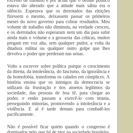
excesso de trabalho e por achar que o debate político
estava tão alterado que a atitude mais sábia era o
silêncio. Esperava que os derrotados das eleições
fizessem o mesmo, deixassem passar os primeiros
meses do novo governo para cobrar resultados. Meu
volume de trabalho não diminuiu, na verdade cresceu,
e os derrotados não esperaram nem um dia para subir
ainda mais o volume e a grosseria das críticas, muitos
pregam em voz alta, sem qualquer pudor, a volta da
ditadura militar ou qualquer outro golpe que lhes
devolva o poder que perderam nas urnas.
Volto a escrever sobre política porque o crescimento
da direita, da intolerância, do fascismo, da ignorância e
da homofobia, transforma os calados em cúmplices. A
história ensina que os inimigos da democracia se
utilizam da frustração e dos anseios legítimos da
sociedade, das pessoas de boa fé, para chegar ao
poder, e então passam a exercê-lo com tirania,
perseguindo minorias, promovendo a intolerância e a
violência. E aí é tarde demais para combatê-los
pacificamente.
Não é possível ficar quieto quando o congresso é
dominados pelo que há de pior na sociedade brasileira,