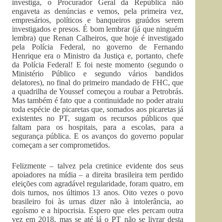
investiga, o Procurador Geral da República não
engaveta as denúncias e vemos, pela primeira vez,
empresários, políticos e banqueiros graúdos serem
investigados e presos. É bom lembrar (já que ninguém
lembra) que Renan Calheiros, que hoje é investigado
pela Polícia Federal, no governo de Fernando
Henrique era o Ministro da Justiça e, portanto, chefe
da Polícia Federal! E foi neste momento (segundo o
Ministério Público e segundo vários bandidos
delatores), no final do primeiro mandado de FHC, que
a quadrilha de Youssef começou a roubar a Petrobrás.
Mas também é fato que a continuidade no poder atraiu
toda espécie de picaretas que, somados aos picaretas já
existentes no PT, sugam os recursos públicos que
faltam para os hospitais, para a escolas, para a
segurança pública. E os avanços do governo popular
começam a ser comprometidos.
Felizmente – talvez pela cretinice evidente dos seus
apoiadores na mídia – a direita brasileira tem perdido
eleições com agradável regularidade, foram quatro, em
dois turnos, nos últimos 13 anos. Oito vezes o povo
brasileiro foi às urnas dizer não à intolerância, ao
egoísmo e a hipocrisia. Espero que eles percam outra
vez em 2018, mas se até lá o PT não se livrar desta