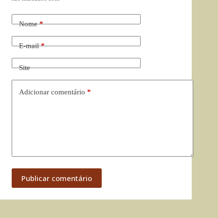
Nome
*
E-mail
*
Site
Adicionar comentário
*
Publicar comentário