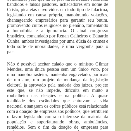
bandidos e falsos pastores, achacadores em nome de
Cristo, picaretas envolvidos em todo tipo de falactrua,
legislando em causa própria, manobrando votações,
chantageando empresários para garantir seu butim,
promovendo cultos religiosos no plenário, fomentando
a homofobia e a ignorância. O atual congresso
brasileiro, comandado por Renan Calheiros e Eduardo
Cunha, ambos investigados por uma dúzia de crimes e
toda sorte de imoralidades, é uma vergonha para o
país.
Não é possível aceitar calado que o ministro Gilmar
Mendes, uma única pessoa sem um único voto, por
uma manobra rasteira, mantenha engavetado, por mais
de um ano, um projeto de mudança da legislação
eleitoral já aprovado pela maioria dos juízes, projeto
este que, se não impede, dificulta em muito a
roubalheira nas eleições e na política. A quase
totalidade dos escândalos que entravam a vida
nacional e sangram os cofres públicos está relacionada
com a doação de empresas aos políticos, que retribuem
o favor legislando contra o interesse da maioria da
população e superfaturando obras, ambulâncias,
remédios. Sem o fim da doação de empresas para