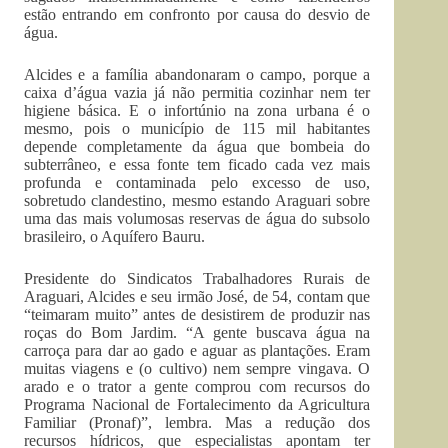
estão entrando em confronto por causa do desvio de
água.
Alcides e a família abandonaram o campo, porque a
caixa d’água vazia já não permitia cozinhar nem ter
higiene básica. E o infortúnio na zona urbana é o
mesmo, pois o município de 115 mil habitantes
depende completamente da água que bombeia do
subterrâneo, e essa fonte tem ficado cada vez mais
profunda e contaminada pelo excesso de uso,
sobretudo clandestino, mesmo estando Araguari sobre
uma das mais volumosas reservas de água do subsolo
brasileiro, o Aquífero Bauru.
Presidente do Sindicatos Trabalhadores Rurais de
Araguari, Alcides e seu irmão José, de 54, contam que
“teimaram muito” antes de desistirem de produzir nas
roças do Bom Jardim. “A gente buscava água na
carroça para dar ao gado e aguar as plantações. Eram
muitas viagens e (o cultivo) nem sempre vingava. O
arado e o trator a gente comprou com recursos do
Programa Nacional de Fortalecimento da Agricultura
Familiar (Pronaf)”, lembra. Mas a redução dos
recursos hídricos, que especialistas apontam ter