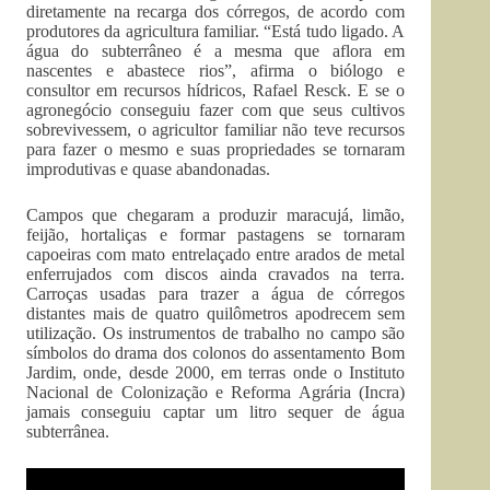
diretamente na recarga dos córregos, de acordo com
produtores da agricultura familiar. “Está tudo ligado. A
água do subterrâneo é a mesma que aflora em
nascentes e abastece rios”, afirma o biólogo e
consultor em recursos hídricos, Rafael Resck. E se o
agronegócio conseguiu fazer com que seus cultivos
sobrevivessem, o agricultor familiar não teve recursos
para fazer o mesmo e suas propriedades se tornaram
improdutivas e quase abandonadas.
Campos que chegaram a produzir maracujá, limão,
feijão, hortaliças e formar pastagens se tornaram
capoeiras com mato entrelaçado entre arados de metal
enferrujados com discos ainda cravados na terra.
Carroças usadas para trazer a água de córregos
distantes mais de quatro quilômetros apodrecem sem
utilização. Os instrumentos de trabalho no campo são
símbolos do drama dos colonos do assentamento Bom
Jardim, onde, desde 2000, em terras onde o Instituto
Nacional de Colonização e Reforma Agrária (Incra)
jamais conseguiu captar um litro sequer de água
subterrânea.