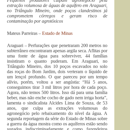
Pequenos produtores culpam agronegócio pela
extração volumosa de águas de aquífero em Araguari,
no Triângulo Mineiro, onde poços clandestinos já
comprometem córregos e geram risco de
contaminação por agrotóxicos
Mateus Parreiras –
Estado de Minas
Araguari – Perfurações que penetraram 200 metros no
subterrâneo encontraram apenas argila seca. Aflitas por
uma fonte de água para sobreviver, 44 famílias
insistiram o quanto puderam. Em Araguari, no
Triângulo Mineiro, dos 10 poços escavados no solo
das roças do Bom Jardim, dois verteram o líquido de
um lençol profundo. O que pareceu por um tempo
alívio, porém, voltou a ser angústia: “Há 5 anos,
conseguimos tirar 3 mil litros por hora de cada poço.
Agora, não temos 500 litros. Isso dá para uma família
beber, mas não enche cocho de gado nem irriga horta”,
lamenta o sindicalista Alcides Lima de Souza, de 53
anos, que culpa as extrações volumosas do
agronegócio pelo rebaixamento do nível da água. A
segunda reportagem da série do Estado de Minas sobre
a guerra da água mostra como os aquíferos estão sendo
sugados indiscriminadamente e como fazendeiros