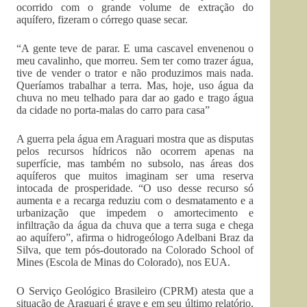
ocorrido com o grande volume de extração do
aquífero, fizeram o córrego quase secar.
“A gente teve de parar. E uma cascavel envenenou o
meu cavalinho, que morreu. Sem ter como trazer água,
tive de vender o trator e não produzimos mais nada.
Queríamos trabalhar a terra. Mas, hoje, uso água da
chuva no meu telhado para dar ao gado e trago água
da cidade no porta-malas do carro para casa”
A guerra pela água em Araguari mostra que as disputas
pelos recursos hídricos não ocorrem apenas na
superfície, mas também no subsolo, nas áreas dos
aquíferos que muitos imaginam ser uma reserva
intocada de prosperidade. “O uso desse recurso só
aumenta e a recarga reduziu com o desmatamento e a
urbanização que impedem o amortecimento e
infiltração da água da chuva que a terra suga e chega
ao aquífero”, afirma o hidrogeólogo Adelbani Braz da
Silva, que tem pós-doutorado na Colorado School of
Mines (Escola de Minas do Colorado), nos EUA.
O Serviço Geológico Brasileiro (CPRM) atesta que a
situação de Araguari é grave e em seu último relatório,