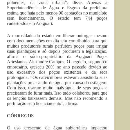
poluentes, na zona urbana”, disse. Apenas a
Superintendência de Água e Esgoto da prefeitura
estima que haja pelo menos 90 captações no município
sem licenciamento. O estado tem 744 poços
cadastrados em Araguari.
A morosidade do estado em liberar outorgas mesmo
com documentações em dia tem contribuído para que
muitos produtores rurais perfurem poços para irrigar
suas plantações e só depois procurem a legalização,
afirma o sócio-proprietário da Araguari Poços
Artesianos, Alexandre Campos. O negócio, segundo o
empresário, cresceu 20% no ano passado devido ao
uso excessivo dos poços existentes e da seca
prolongada. “Os cafeicultores estavam assistindo suas
plantações precisando de água por causa da estiagem.
Com isso, usaram muito mais água de seus poços e
precisaram de furar mais. Isso tudo colaborou para que
os lençóis baixassem demais. Mas não recomendo a
perfuração sem licenciamento”, afirma.
CÓRREGOS
O uso crescente da água subterrânea impactou