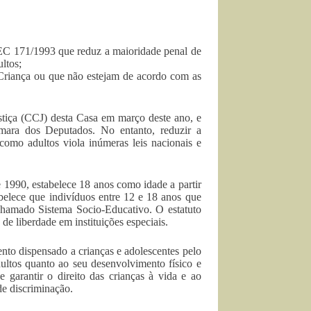
PEC 171/1993 que reduz a maioridade penal de
ltos;
Criança ou que não estejam de acordo com as
stiça (CCJ) desta Casa em março deste ano, e
mara dos Deputados. No entanto, reduzir a
como adultos viola inúmeras leis nacionais e
 1990, estabelece 18 anos como idade a partir
belece que indivíduos entre 12 e 18 anos que
 chamado Sistema Socio-Educativo. O estatuto
de liberdade em instituições especiais.
nto dispensado a crianças e adolescentes pelo
dultos quanto ao seu desenvolvimento físico e
 garantir o direito das crianças à vida e ao
de discriminação.