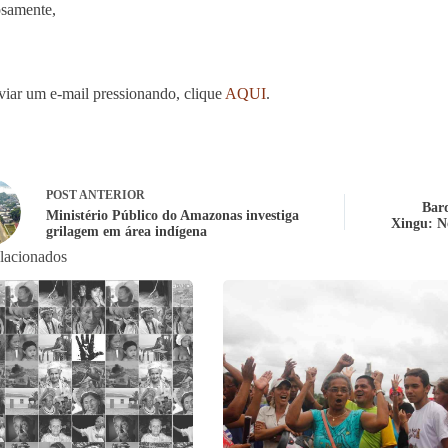
samente,
viar um e-mail pressionando, clique
AQUI
.
POST
ANTERIOR
Barq
Ministério Público do Amazonas investiga
Xingu: No
grilagem em área indígena
elacionados