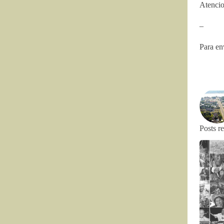
Atencio
–
Para en
Posts r