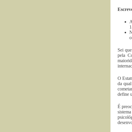
Escrevo
A
1
N
o
Sei que
pela C
maiorid
interna
O Estat
da qual
cometam
define 
É preoc
sistema
psicoló
desenvo