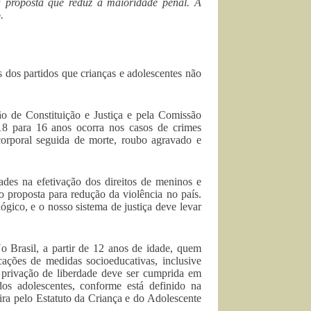
 proposta que reduz a maioridade penal. A
.
 dos partidos que crianças e adolescentes não
o de Constituição e Justiça e pela Comissão
18 para 16 anos ocorra nos casos de crimes
 corporal seguida de morte, roubo agravado e
ades na efetivação dos direitos de meninos e
 proposta para redução da violência no país.
ógico, e o nosso sistema de justiça deve levar
No Brasil, a partir de 12 anos de idade, quem
cações de medidas socioeducativas, inclusive
e privação de liberdade deve ser cumprida em
dos adolescentes, conforme está definido na
ira pelo Estatuto da Criança e do Adolescente