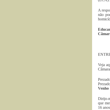
A respo
não po
homicíd
Educar
Câmara
ENTRE
Veja aq
Câmara
Prezad
Prezado
Venho 
Dirijo-
que men
16 anos