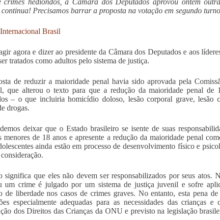
e crimes hediondos, a Câmara dos Deputados aprovou ontem outra
 continua! Precisamos barrar a proposta na votação em segundo turno
 Internacional Brasil
gir agora e dizer ao presidente da Câmara dos Deputados e aos líderes
er tratados como adultos pelo sistema de justiça.
sta de reduzir a maioridade penal havia sido aprovada pela Comissã
l, que alterou o texto para que a redução da maioridade penal de 
os – o que incluiria homicídio doloso, lesão corporal grave, lesão
de drogas.
emos deixar que o Estado brasileiro se isente de suas responsabilid
 menores de 18 anos e apresente a redução da maioridade penal como
dolescentes ainda estão em processo de desenvolvimento físico e psicol
 consideração.
o significa que eles não devem ser responsabilizados por seus atos. 
 um crime é julgado por um sistema de justiça juvenil e sofre apli
o de liberdade nos casos de crimes graves. No entanto, esta pena d
ções especialmente adequadas para as necessidades das crianças e 
ão dos Direitos das Crianças da ONU e previsto na legislação brasile