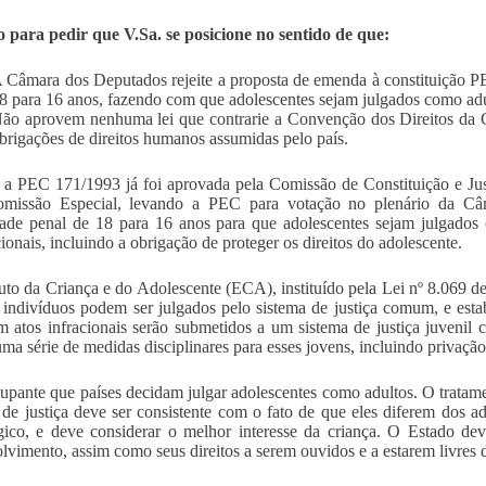
 para pedir que V.Sa. se posicione no sentido de que:
 Câmara dos Deputados rejeite a proposta de emenda à constituição 
8 para 16 anos, fazendo com que adolescentes sejam julgados como adu
ão aprovem nenhuma lei que contrarie a Convenção dos Direitos da 
brigações de direitos humanos assumidas pelo país.
 a PEC 171/1993 já foi aprovada pela Comissão de Constituição e Ju
omissão Especial, levando a PEC para votação no plenário da Câ
ade penal de 18 para 16 anos para que adolescentes sejam julgados 
cionais, incluindo a obrigação de proteger os direitos do adolescente.
uto da Criança e do Adolescente (ECA), instituído pela Lei nº 8.069 de
 indivíduos podem ser julgados pelo sistema de justiça comum, e esta
 atos infracionais serão submetidos a um sistema de justiça juvenil
uma série de medidas disciplinares para esses jovens, incluindo privação 
upante que países decidam julgar adolescentes como adultos. O tratame
 de justiça deve ser consistente com o fato de que eles diferem dos a
gico, e deve considerar o melhor interesse da criança. O Estado deve
lvimento, assim como seus direitos a serem ouvidos e a estarem livres 