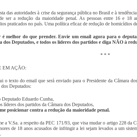
sta das autoridades à crise da segurança pública no Brasil e à tendênc
de ser a redução da maioridade penal. As pessoas entre 16 e 18 
ios praticados no país. Uma política eficaz de redução de homicídios d
 é melhor do que prender. Envie um email agora para o deputa
 dos Deputados, e todos os líderes dos partidos e diga NÃO à red
* * *
 EM AÇÃO:
ui o texto do email que será enviado para o Presidente da Câmara dos
 dos Deputados:
o Deputado Eduardo Cunha,
s líderes dos partidos da Câmara dos Deputados,
me posicionar contra a redução da maioridade penal.
me a V.Sa. a respeito da PEC 171/93, que visa mudar o artigo 228 da Co
ores de 18 anos acusados de infringir a lei sejam levados a um sistema
.