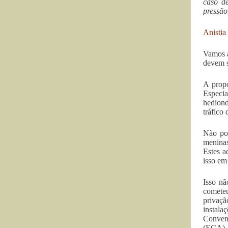
caso d
pressão
Anistia
Vamos a
devem s
A propo
Especia
hediond
tráfico 
Não pod
meninas
Estes a
isso em
Isso nã
cometeu
privaçã
instala
Convenç
(ECA).