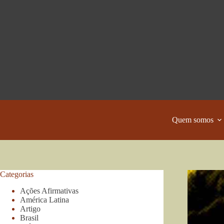
Pular
para
o
conteúdo
Quem somos
Categorias
Ações Afirmativas
América Latina
Artigo
Brasil