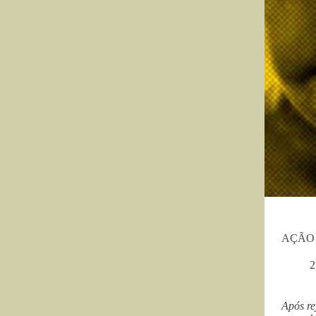
AÇÃO U
2
Após re