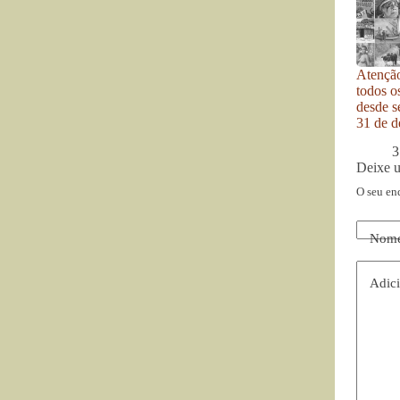
Atenção
todos o
desde se
31 de d
3
Deixe 
O seu en
Nom
Adici